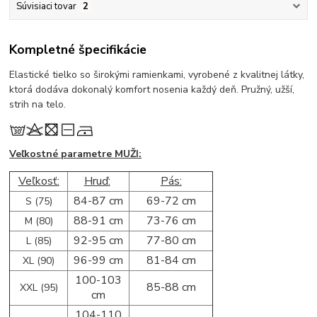
Súvisiaci tovar
2
Kompletné špecifikácie
Elastické tielko so širokými ramienkami, vyrobené z kvalitnej látky,
ktorá dodáva dokonalý komfort nosenia každý deň. Pružný, užší,
strih na telo.
Veľkostné parametre MUŽI:
Veľkosť:
Hruď:
Pás:
84-87 cm
69-72 cm
S (75)
88-91 cm
73-76 cm
M (80)
92-95 cm
77-80 cm
L (85)
96-99 cm
81-84 cm
XL (90)
100-103
85-88 cm
XXL (95)
cm
104-110