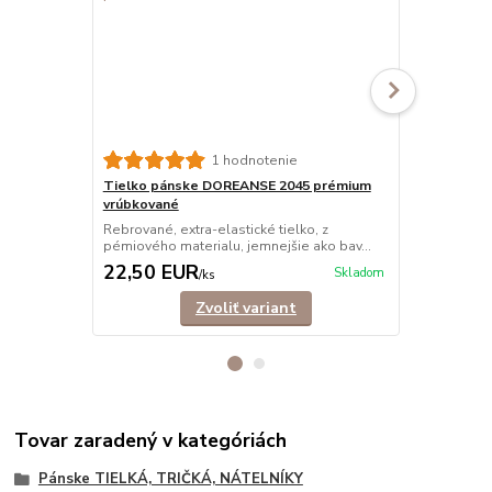
1 hodnotenie
Tielko pánske DOREANSE 2045 prémium
Tielko páns
vrúbkované
Klasické elas
látky, ktorá 
Rebrované, extra-elastické tielko, z
pémiového materialu, jemnejšie ako bav...
22,50 EUR
17,90 E
Skladom
/
ks
Zvoliť variant
Tovar zaradený v kategóriách
Pánske TIELKÁ, TRIČKÁ, NÁTELNÍKY