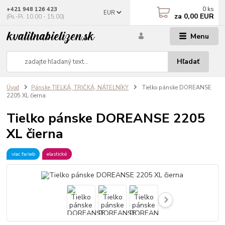
0
ks
+421 948 126 423
EUR
za
0,00 EUR
(Po.-Pi. 10.00 - 15.00)
Menu
Hľadať
Úvod
Pánske TIELKÁ, TRIČKÁ, NÁTELNÍKY
Tielko pánske DOREANSE
2205 XL čierna
Tielko pánske DOREANSE 2205
XL čierna
viac farieb
elastické