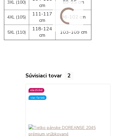
89-95 cm
3XL (100)
cm
111-117
96-102 cm
4XL (105)
cm
118-124
103-109 cm
5XL (110)
cm
Súvisiaci tovar
2
elastické
elastické
viac farieb
viac farieb