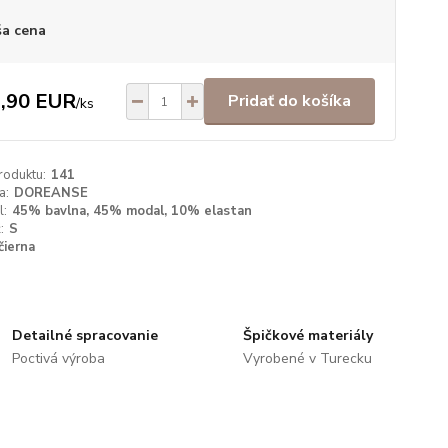
a cena
,90 EUR
Pridať do košíka
/
ks
roduktu:
141
a:
DOREANSE
l:
45% bavlna, 45% modal, 10% elastan
:
S
čierna
Detailné spracovanie
Špičkové materiály
Poctivá výroba
Vyrobené v Turecku