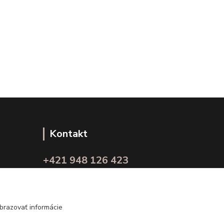
Kontakt
+421 948 126 423
(Po.-Pi. 10.00 - 15.00)
info@kvalitnaBielizen.sk
brazovať informácie