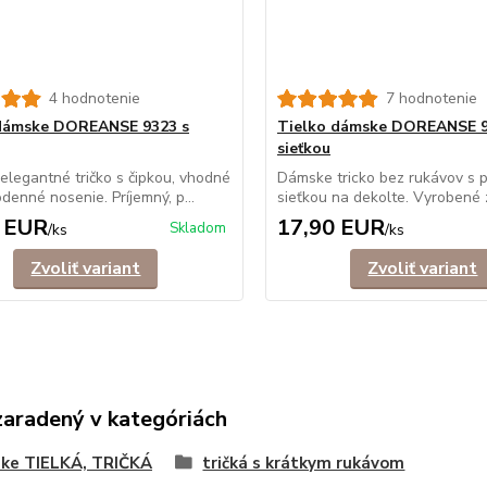
4 hodnotenie
7 hodnotenie
 dámske DOREANSE 9323 s
Tielko dámske DOREANSE 9
sieťkou
legantné tričko s čipkou, vhodné
Dámske tricko bez rukávov s p
denné nosenie. Príjemný, p...
sieťkou na dekolte. Vyrobené z
 EUR
17,90 EUR
Skladom
/
ks
/
ks
Zvoliť variant
Zvoliť variant
zaradený v kategóriách
ke TIELKÁ, TRIČKÁ
tričká s krátkym rukávom