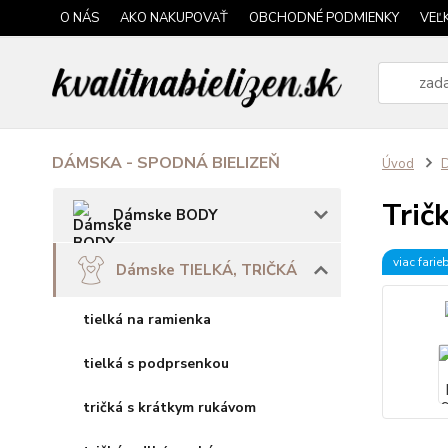
O NÁS
AKO NAKUPOVAŤ
OBCHODNÉ PODMIENKY
VEĽ
DÁMSKA - SPODNÁ BIELIZEŇ
Úvod
Trič
Dámske BODY
viac farie
Dámske TIELKÁ, TRIČKÁ
tielká na ramienka
tielká s podprsenkou
tričká s krátkym rukávom