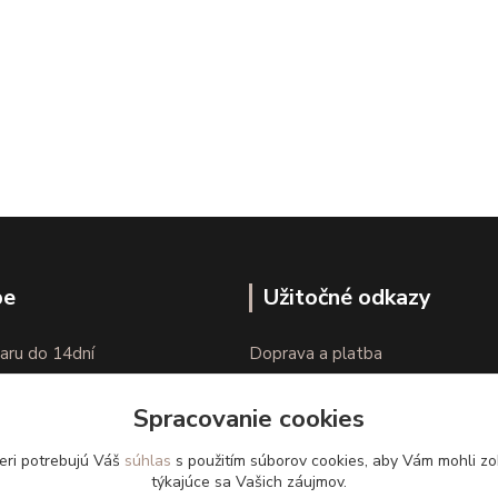
pe
Užitočné odkazy
aru do 14dní
Doprava a platba
nie tovaru
Veľkostné parametre
Spracovanie cookies
Ako nakupovať
eri potrebujú Váš
súhlas
s použitím súborov cookies, aby Vám mohli zo
týkajúce sa Vašich záujmov.