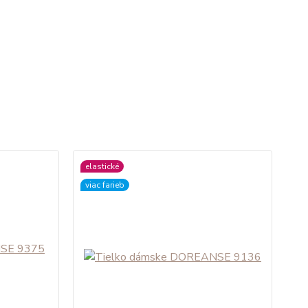
elastické
viac farieb