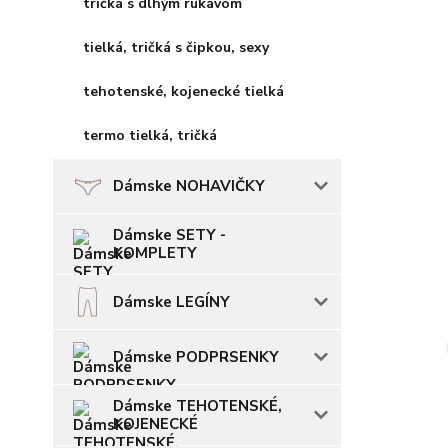
tričká s dlhým rukávom
tielká, tričká s čipkou, sexy
tehotenské, kojenecké tielká
termo tielká, tričká
Dámske NOHAVIČKY
Dámske SETY -
KOMPLETY
Dámske LEGÍNY
Dámske PODPRSENKY
Dámske TEHOTENSKÉ,
KOJENECKÉ