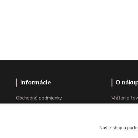
Informácie
O náku
Obchodné podmienky
Vrátenie tov
Ochrana osobných údajov
Online vráte
Kontakty
Reklamácie
Náš e-shop a partn