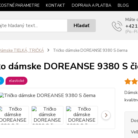
KOSTNÉ PARAMETRE
KONTAKT
DOPRAVA A PLATBA
BLOG
Máte o
Hľadať
+421
(Po.-Pi
Dámske TIELKÁ, TRIČKÁ
Tričko dámske DOREANSE 9380 S čierna
ko dámske DOREANSE 9380 S či
b
elastické
Dámske
kvalitn
Dos
Veľ