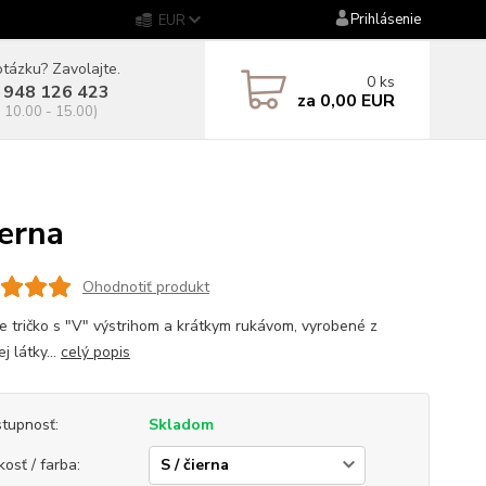
Prihlásenie
EUR
tázku? Zavolajte.
0
ks
 948 126 423
za
0,00 EUR
. 10.00 - 15.00)
erna
Ohodnotiť produkt
 tričko s "V" výstrihom a krátkym rukávom, vyrobené z
ej látky...
celý popis
tupnosť:
Skladom
kosť / farba: