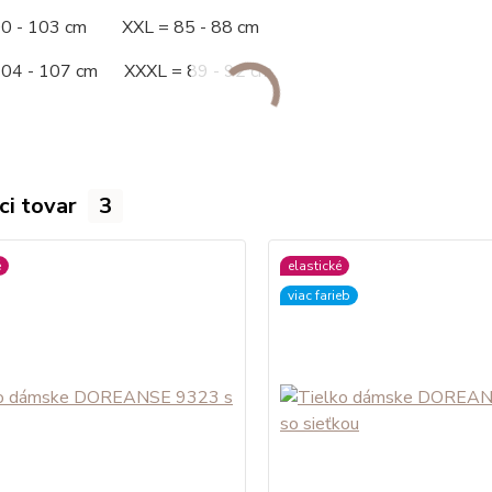
00 - 103 cm XXL = 85 - 88 cm
104 - 107 cm XXXL = 89 - 92 cm
ci tovar
3
é
elastické
viac farieb