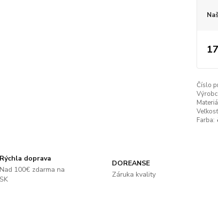
Naš
17
Číslo p
Výrobc
Materiá
Veľkosť
Farba:
Rýchla doprava
DOREANSE
Nad 100€ zdarma na
Záruka kvality
SK