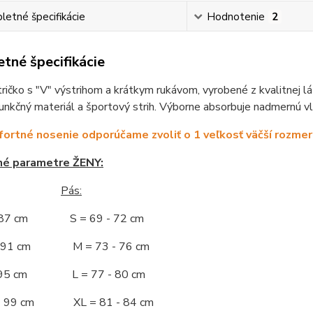
etné špecifikácie
Hodnotenie
2
tné špecifikácie
ičko s "V" výstrihom a krátkym rukávom, vyrobené z kvalitnej lát
unkčný materiál a športový strih. Výborne absorbuje nadmernú vl
ortné nosenie odporúčame zvoliť o 1 veľkosť väčší rozmer
né parametre ŽENY:
Pás:
- 87 cm S = 69 - 72 cm
 - 91 cm M = 73 - 76 cm
 - 95 cm L = 77 - 80 cm
 - 99 cm XL = 81 - 84 cm