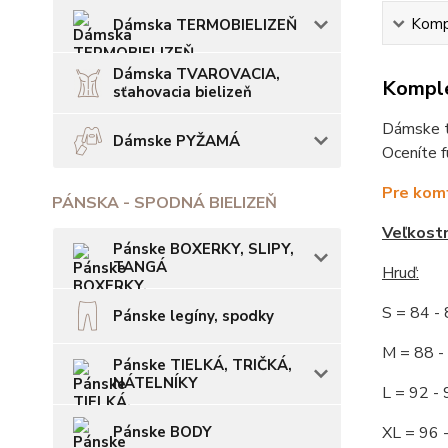
Kompl
Dámska TERMOBIELIZEŇ
Dámska TVAROVACIA,
Komple
sťahovacia bielizeň
Dámske tr
Dámske PYŽAMÁ
Oceníte f
Pre komf
PÁNSKA - SPODNÁ BIELIZEŇ
Veľkost
Pánske BOXERKY, SLIPY,
TANGÁ
Hruď:
S = 84 
Pánske legíny, spodky
M = 88
Pánske TIELKÁ, TRIČKÁ,
NÁTELNÍKY
L = 92
Pánske BODY
XL = 96