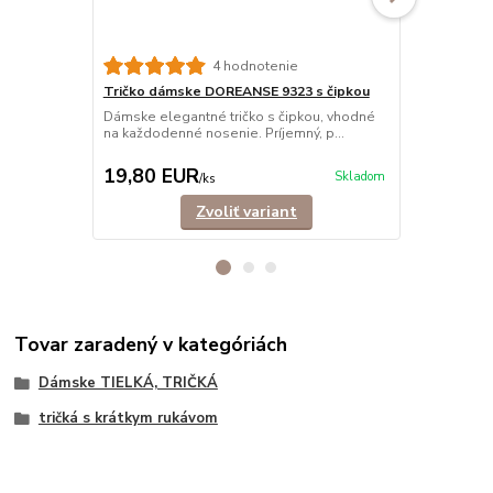
4 hodnotenie
Tričko dámske DOREANSE 9323 s čipkou
Tielko dám
Dámske elegantné tričko s čipkou, vhodné
Dámske trick
na každodenné nosenie. Príjemný, p...
sieťkou na d
19,80 EUR
17,90 E
Skladom
/
ks
Zvoliť variant
Tovar zaradený v kategóriách
Dámske TIELKÁ, TRIČKÁ
tričká s krátkym rukávom