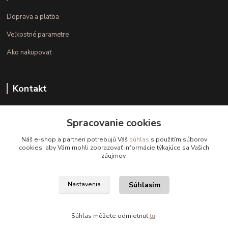
Doprava a platba
Veľkostné parametre
Ako nakupovať
Kontakt
+421 948 126 423
Spracovanie cookies
(Po.-Pi. 10.00 - 15.00)
Náš e-shop a partneri potrebujú Váš
súhlas
s použitím súborov
info@kvalitnaBielizen.sk
cookies, aby Vám mohli zobrazovať informácie týkajúce sa Vašich
záujmov.
Súhlasím
Nastavenia
Copyright © kvalitnabielizen.sk
Súhlas môžete odmietnuť
tu
.