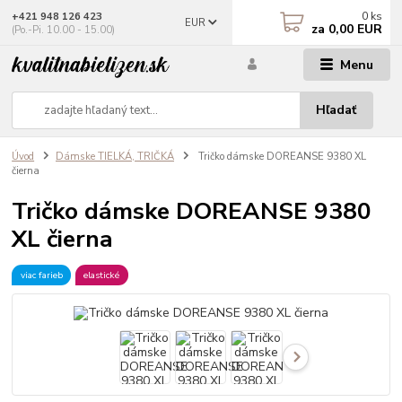
0
ks
+421 948 126 423
EUR
za
0,00 EUR
(Po.-Pi. 10.00 - 15.00)
Menu
Hľadať
Úvod
Dámske TIELKÁ, TRIČKÁ
Tričko dámske DOREANSE 9380 XL
čierna
Tričko dámske DOREANSE 9380
XL čierna
viac farieb
elastické