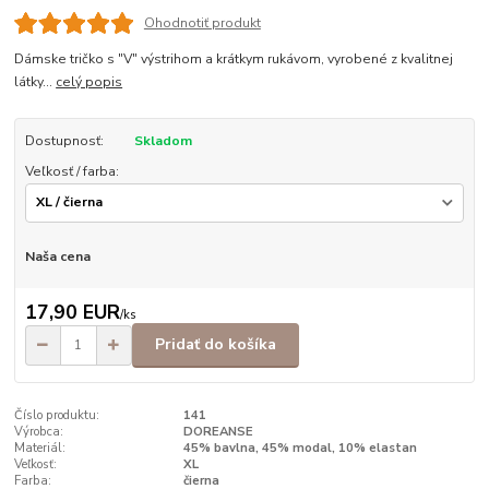
Ohodnotiť produkt
Dámske tričko s "V" výstrihom a krátkym rukávom, vyrobené z kvalitnej
látky...
celý popis
Dostupnosť:
Skladom
Veľkosť / farba:
Naša cena
17,90 EUR
/
ks
Pridať do košíka
Číslo produktu:
141
Výrobca:
DOREANSE
Materiál:
45% bavlna, 45% modal, 10% elastan
Veľkosť:
XL
Farba:
čierna