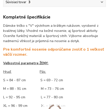
Súvisiaci tovar
3
Kompletné špecifikácie
Dámske tričko s "V" výstrihom a krátkym rukávom, vyrobené z
kvalitnej látky. Vhodné na bežné nosenie, aj športové aktivity.
Oceníte funkčný materiál a športový strih. Výborne absorbuje
nadmernú vlhkosť je príjemná na nosenie a dotyk.
Pre komfortné nosenie odporúčame zvoliť o 1 veľkosť
väčší rozmer.
Veľkostné parametre ŽENY:
Hruď:
Pás:
S = 84 - 87 cm S = 69 - 72 cm
M = 88 - 91 cm M = 73 - 76 cm
L = 92 - 95 cm L = 77 - 80 cm
XL = 96 - 99 cm XL = 81 - 84 cm