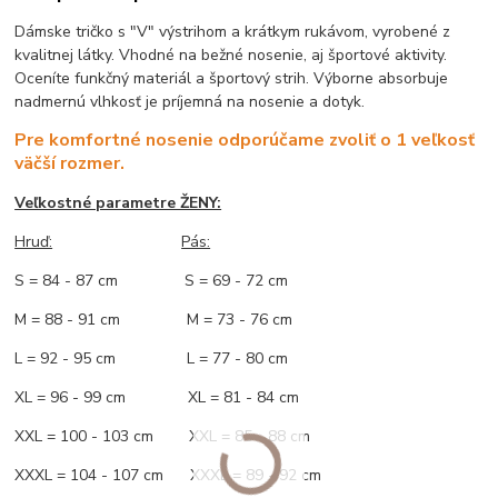
Dámske tričko s "V" výstrihom a krátkym rukávom, vyrobené z
kvalitnej látky. Vhodné na bežné nosenie, aj športové aktivity.
Oceníte funkčný materiál a športový strih. Výborne absorbuje
nadmernú vlhkosť je príjemná na nosenie a dotyk.
Pre komfortné nosenie odporúčame zvoliť o 1 veľkosť
väčší rozmer.
Veľkostné parametre ŽENY:
Hruď:
Pás:
S = 84 - 87 cm S = 69 - 72 cm
M = 88 - 91 cm M = 73 - 76 cm
L = 92 - 95 cm L = 77 - 80 cm
XL = 96 - 99 cm XL = 81 - 84 cm
XXL = 100 - 103 cm XXL = 85 - 88 cm
XXXL = 104 - 107 cm XXXL = 89 - 92 cm