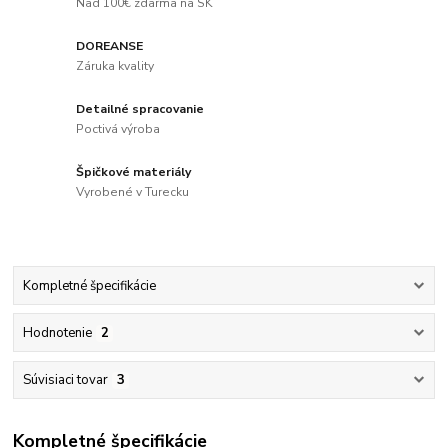
Nad 100€ zdarma na SK
DOREANSE
Záruka kvality
Detailné spracovanie
Poctivá výroba
Špičkové materiály
Vyrobené v Turecku
Kompletné špecifikácie
Hodnotenie
2
Súvisiaci tovar
3
Kompletné špecifikácie