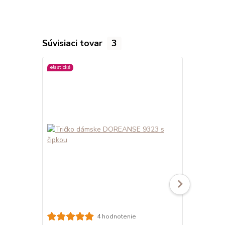
Súvisiaci tovar
3
elastické
elastické
viac farieb
4 hodnotenie