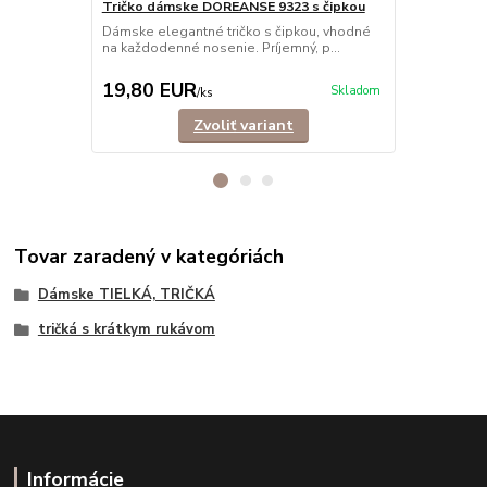
Tričko dámske DOREANSE 9323 s čipkou
Tielko dám
Dámske elegantné tričko s čipkou, vhodné
Dámske trick
na každodenné nosenie. Príjemný, p...
sieťkou na d
19,80 EUR
17,90 E
Skladom
/
ks
Zvoliť variant
Tovar zaradený v kategóriách
Dámske TIELKÁ, TRIČKÁ
tričká s krátkym rukávom
Informácie