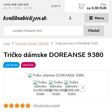
0
ks
+421 948 126 423
EUR
za
0,00 EUR
(Po.-Pi. 10.00 - 15.00)
Menu
Hľadať
Úvod
Dámske TIELKÁ, TRIČKÁ
Tričko dámske DOREANSE 9380
Tričko dámske DOREANSE 9380
viac farieb
elastické
Ohodnotiť produkt