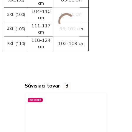
XXL (95)
cm
104-110
89-95 cm
3XL (100)
cm
111-117
96-102 cm
4XL (105)
cm
118-124
103-109 cm
5XL (110)
cm
Súvisiaci tovar
3
elastické
elastické
viac farieb