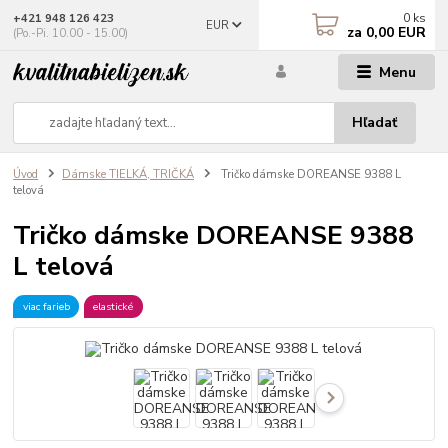
0
ks
+421 948 126 423
EUR
za
0,00 EUR
(Po.-Pi. 10.00 - 15.00)
Menu
Hľadať
Úvod
Dámske TIELKÁ, TRIČKÁ
Tričko dámske DOREANSE 9388 L
telová
Tričko dámske DOREANSE 9388
L telová
viac farieb
elastické