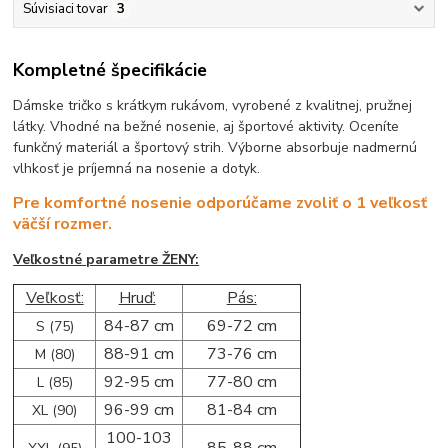
Súvisiaci tovar
3
Kompletné špecifikácie
Dámske tričko s krátkym rukávom, vyrobené z kvalitnej, pružnej
látky. Vhodné na bežné nosenie, aj športové aktivity. Oceníte
funkčný materiál a športový strih. Výborne absorbuje nadmernú
vlhkosť je príjemná na nosenie a dotyk.
Pre komfortné nosenie odporúčame zvoliť o 1 veľkosť
väčší rozmer.
Veľkostné parametre ŽENY:
Veľkosť:
Hruď:
Pás:
84-87 cm
69-72 cm
S (75)
88-91 cm
73-76 cm
M (80)
92-95 cm
77-80 cm
L (85)
96-99 cm
81-84 cm
XL (90)
100-103
85-88 cm