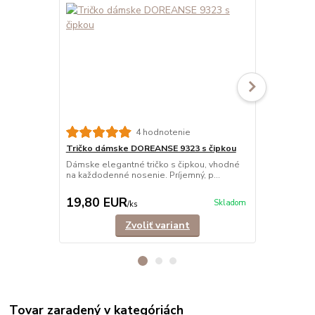
4 hodnotenie
Tričko dámske DOREANSE 9323 s čipkou
Tielko dám
Dámske elegantné tričko s čipkou, vhodné
Dámske trick
na každodenné nosenie. Príjemný, p...
sieťkou na d
19,80 EUR
17,90 E
Skladom
/
ks
Zvoliť variant
Tovar zaradený v kategóriách