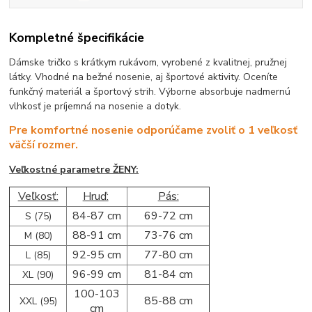
Kompletné špecifikácie
Dámske tričko s krátkym rukávom, vyrobené z kvalitnej, pružnej
látky. Vhodné na bežné nosenie, aj športové aktivity. Oceníte
funkčný materiál a športový strih. Výborne absorbuje nadmernú
vlhkosť je príjemná na nosenie a dotyk.
Pre komfortné nosenie odporúčame zvoliť o 1 veľkosť
väčší rozmer.
Veľkostné parametre ŽENY:
Veľkosť:
Hruď:
Pás:
84-87 cm
69-72 cm
S (75)
88-91 cm
73-76 cm
M (80)
92-95 cm
77-80 cm
L (85)
96-99 cm
81-84 cm
XL (90)
100-103
85-88 cm
XXL (95)
cm