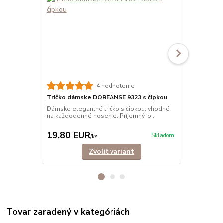
4 hodnotenie
Tričko dámske DOREANSE 9323 s čipkou
Tielko dám
Dámske elegantné tričko s čipkou, vhodné
Dámske trick
na každodenné nosenie. Príjemný, p...
sieťkou na d
19,80 EUR
17,90 E
Skladom
/
ks
Zvoliť variant
Tovar zaradený v kategóriách