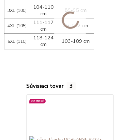
104-110
89-95 cm
3XL (100)
cm
111-117
96-102 cm
4XL (105)
cm
118-124
103-109 cm
5XL (110)
cm
Súvisiaci tovar
3
elastické
elastické
viac farieb