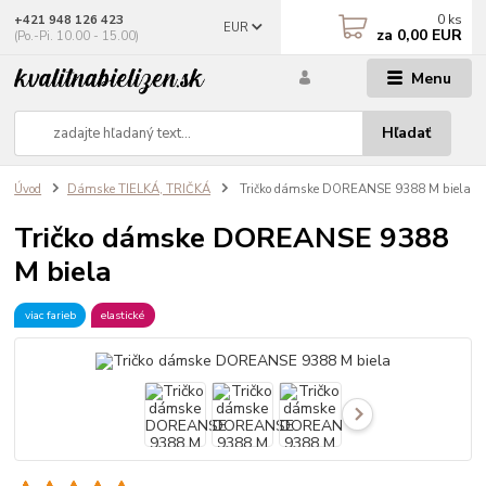
0
ks
+421 948 126 423
EUR
za
0,00 EUR
(Po.-Pi. 10.00 - 15.00)
Menu
Hľadať
Úvod
Dámske TIELKÁ, TRIČKÁ
Tričko dámske DOREANSE 9388 M biela
Tričko dámske DOREANSE 9388
M biela
viac farieb
elastické