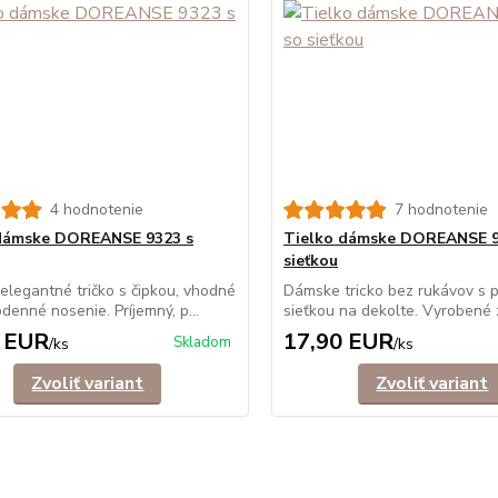
4 hodnotenie
7 hodnotenie
 dámske DOREANSE 9323 s
Tielko dámske DOREANSE 9
sieťkou
legantné tričko s čipkou, vhodné
Dámske tricko bez rukávov s p
denné nosenie. Príjemný, p...
sieťkou na dekolte. Vyrobené z
 EUR
17,90 EUR
Skladom
/
ks
/
ks
Zvoliť variant
Zvoliť variant