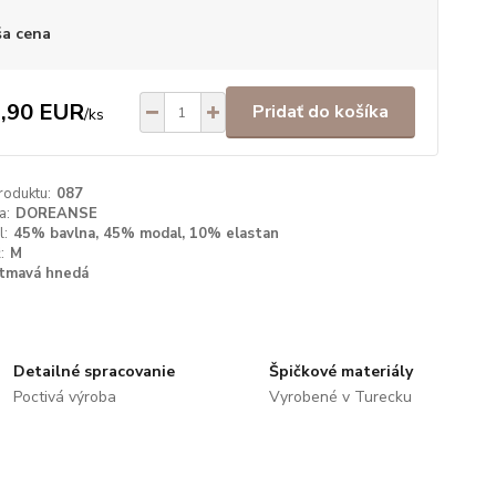
a cena
,90 EUR
Pridať do košíka
/
ks
roduktu:
087
a:
DOREANSE
l:
45% bavlna, 45% modal, 10% elastan
:
M
tmavá hnedá
Detailné spracovanie
Špičkové materiály
Poctivá výroba
Vyrobené v Turecku