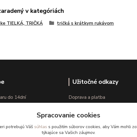
zaradený v kategóriách
ke TIELKÁ, TRIČKÁ
tričká s krátkym rukávom
pe
Užitočné odkazy
aru do 14dní
Doprava a platba
nie tovaru
Veľkostné parametre
Spracovanie cookies
Ako nakupovať
eri potrebujú Váš
súhlas
s použitím súborov cookies, aby Vám mohli zo
týkajúce sa Vašich záujmov.