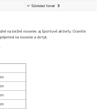
Súvisiaci tovar
3
dné na bežné nosenie, aj športové aktivity. Oceníte
príjemná na nosenie a dotyk.
.
cm
cm
cm
cm