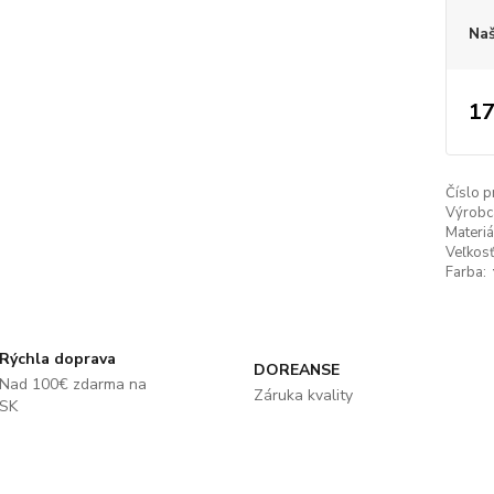
Naš
17
Číslo p
Výrobc
Materiá
Veľkosť
Farba:
Rýchla doprava
DOREANSE
Nad 100€ zdarma na
Záruka kvality
SK