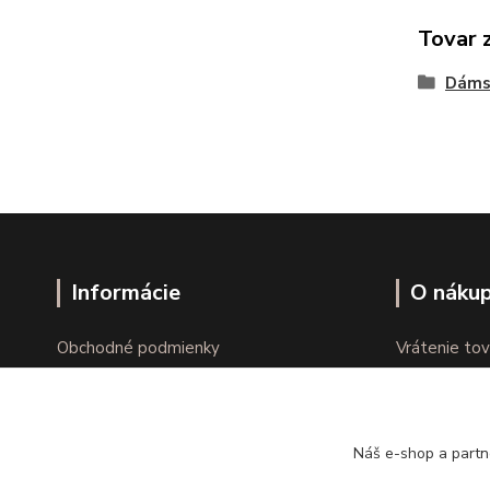
Tovar 
Dáms
Informácie
O náku
Obchodné podmienky
Vrátenie tov
Ochrana osobných údajov
Online vráte
Kontakty
Reklamácie
Náš e-shop a partn