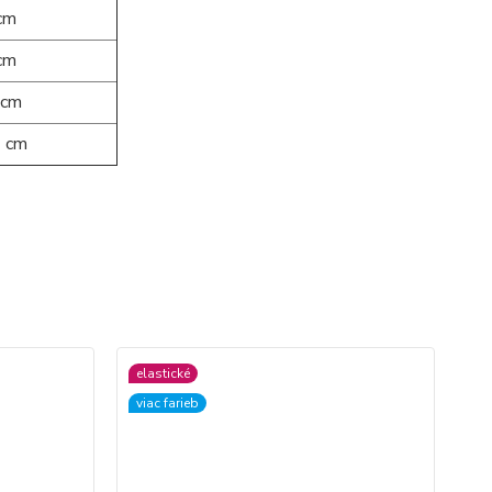
cm
cm
 cm
 cm
elastické
viac farieb