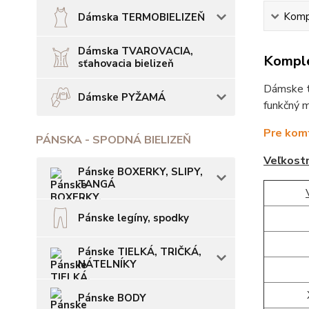
Kompl
Dámska TERMOBIELIZEŇ
Dámska TVAROVACIA,
Komple
sťahovacia bielizeň
Dámske tr
Dámske PYŽAMÁ
funkčný m
Pre komf
PÁNSKA - SPODNÁ BIELIZEŇ
Veľkost
Pánske BOXERKY, SLIPY,
TANGÁ
Pánske legíny, spodky
Pánske TIELKÁ, TRIČKÁ,
NÁTELNÍKY
Pánske BODY