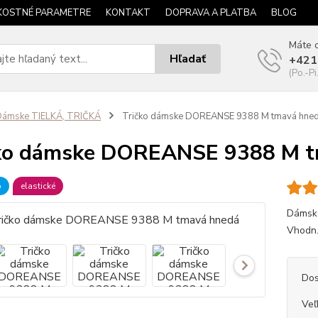
KOSTNÉ PARAMETRE
KONTAKT
DOPRAVA A PLATBA
BLOG
Máte o
Hľadať
+421
(Po.-Pi
Dámske TIELKÁ, TRIČKÁ
Tričko dámske DOREANSE 9388 M tmavá hne
čko dámske DOREANSE 9388 M t
b
elastické
Dámske
Vhodn.
Dos
Veľ