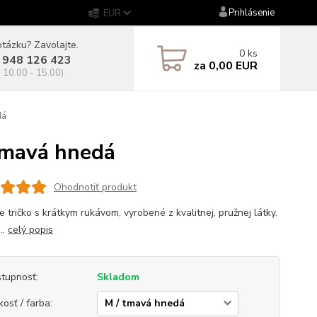
Prihlásenie
EUR
tázku? Zavolajte.
0
ks
 948 126 423
za
0,00 EUR
. 10.00 - 15.00)
dá
mavá hnedá
Ohodnotiť produkt
 tričko s krátkym rukávom, vyrobené z kvalitnej, pružnej látky.
..
celý popis
tupnosť:
Skladom
kosť / farba: