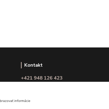
Kontakt
+421 948 126 423
(Po.-Pi. 10.00 - 15.00)
info@kvalitnaBielizen.sk
brazovať informácie