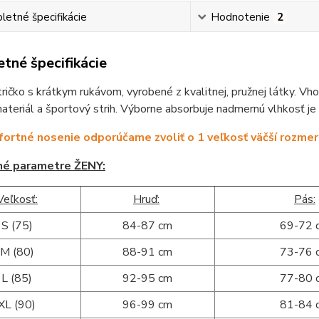
etné špecifikácie
Hodnotenie
2
tné špecifikácie
ičko s krátkym rukávom, vyrobené z kvalitnej, pružnej látky. Vho
ateriál a športový strih. Výborne absorbuje nadmernú vlhkosť je 
ortné nosenie odporúčame zvoliť o 1 veľkosť väčší rozmer
né parametre ŽENY:
Veľkosť:
Hruď:
Pás:
S (75)
84-87 cm
69-72 
M (80)
88-91 cm
73-76 
L (85)
92-95 cm
77-80 
XL (90)
96-99 cm
81-84 