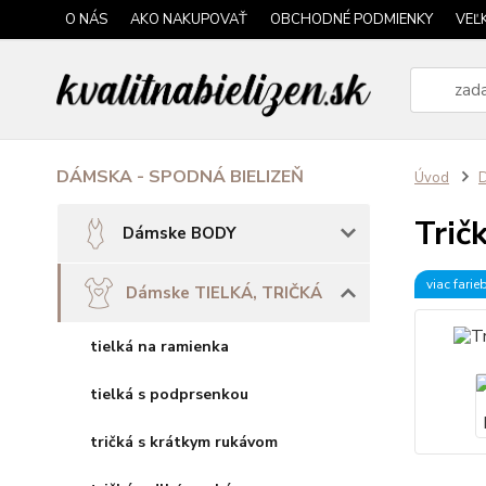
O NÁS
AKO NAKUPOVAŤ
OBCHODNÉ PODMIENKY
VEĽ
DÁMSKA - SPODNÁ BIELIZEŇ
Úvod
Tri
Dámske BODY
viac farie
Dámske TIELKÁ, TRIČKÁ
tielká na ramienka
tielká s podprsenkou
tričká s krátkym rukávom