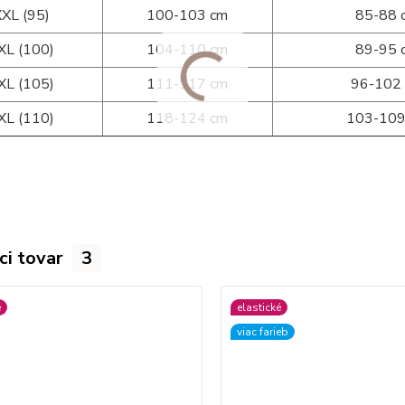
XXL (95)
100-103 cm
85-88 
XL (100)
104-110 cm
89-95 
XL (105)
111-117 cm
96-102
XL (110)
118-124 cm
103-109
ci tovar
3
é
elastické
viac farieb