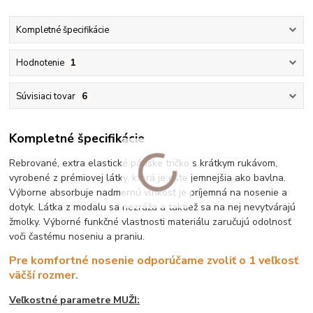
Kompletné špecifikácie
Hodnotenie
1
Súvisiaci tovar
6
Kompletné špecifikácie
Rebrované, extra elastické pánske tričko s krátkym rukávom,
vyrobené z prémiovej látky, ktorá je ešte jemnejšia ako bavlna.
Výborne absorbuje nadmernú vlhkosť je príjemná na nosenie a
dotyk. Látka z modalu sa nezráža a taktiež sa na nej nevytvárajú
žmolky. Výborné funkčné vlastnosti materiálu zaručujú odolnosť
voči častému noseniu a praniu.
Pre komfortné nosenie odporúčame zvoliť o 1 veľkosť
väčší rozmer.
Veľkostné parametre MUŽI: