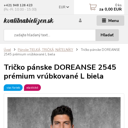
0
ks
+421 948 126 423
EUR
za
0,00 EUR
(Po.-Pi. 10.00 - 15.00)
Menu
Hľadať
Úvod
Pánske TIELKÁ, TRIČKÁ, NÁTELNÍKY
Tričko pánske DOREANSE
2545 prémium vrúbkované L biela
Tričko pánske DOREANSE 2545
prémium vrúbkované L biela
viac farieb
elastické