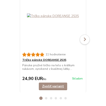
11 hodnotenie
Tričko pánske DOREANSE 2535
Tričko páns
výstrih
Pánske pružné tričko na telo s krátkym
rukávom, vyrobené z kvalitnej látky....
Pružné funkč
rukávom, vyro
24,90 EUR
19,90 E
Skladom
/
ks
Zvoliť variant