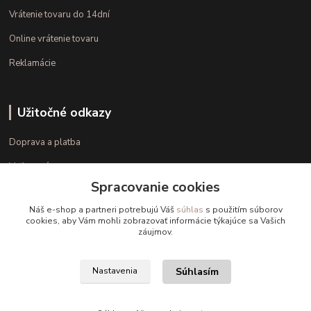
Vrátenie tovaru do 14dní
Online vrátenie tovaru
Reklamácie
Užitočné odkazy
Doprava a platba
Veľkostné parametre
Spracovanie cookies
Ako nakupovať
Náš e-shop a partneri potrebujú Váš
súhlas
s použitím súborov
cookies, aby Vám mohli zobrazovať informácie týkajúce sa Vašich
záujmov.
Kontakt
+421 948 126 423
Súhlasím
Nastavenia
(Po.-Pi. 10.00 - 15.00)