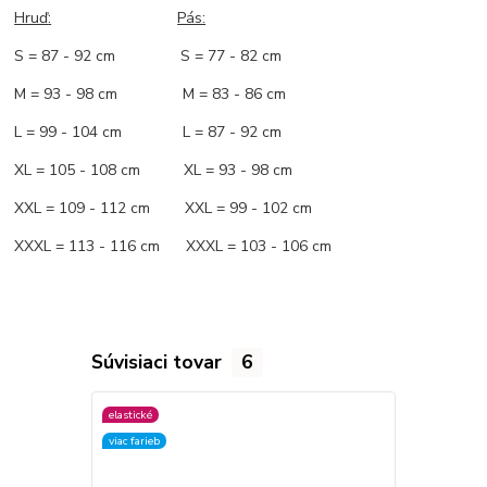
Hruď
:
Pás:
S = 87 - 92 cm S = 77 - 82 cm
M = 93 - 98 cm M = 83 - 86 cm
L = 99 - 104 cm L = 87 - 92 cm
XL = 105 - 108 cm XL = 93 - 98 cm
XXL = 109 - 112 cm XXL = 99 - 102 cm
XXXL = 113 - 116 cm XXXL = 103 - 106 cm
Súvisiaci tovar
6
elastické
elastické
viac farieb
viac farieb