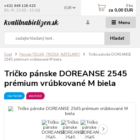
0
ks
+421 948 126 423
EUR
za
0,00 EUR
(Po.-Pi. 10.00 - 15.00)
Menu
Hľadať
Úvod
Pánske TIELKÁ, TRIČKÁ, NÁTELNÍKY
Tričko pánske DOREANSE
2545 prémium vrúbkované M biela
Tričko pánske DOREANSE 2545
prémium vrúbkované M biela
viac farieb
elastické