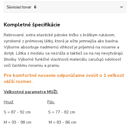
Súvisiaci tovar
6
Kompletné špecifikácie
Rebrované, extra elastické pánske tričko s krátkym rukávom,
vyrobené z prémiovej látky, ktorá je ešte jemnejšia ako bavlna.
Výborne absorbuje nadmernú vlhkosť je príjemná na nosenie a
dotyk. Látka z modalu sa nezráža a taktiež sa na nej nevytvárajú
žmolky. Výborné funkčné vlastnosti materiálu zaručujú odolnosť
voči častému noseniu a praniu.
Pre komfortné nosenie odporúčame zvoliť o 1 veľkosť
väčší rozmer.
Veľkostné parametre MUŽI:
Hruď
:
Pás:
S = 87 - 92 cm S = 77 - 82 cm
M = 93 - 98 cm M = 83 - 86 cm