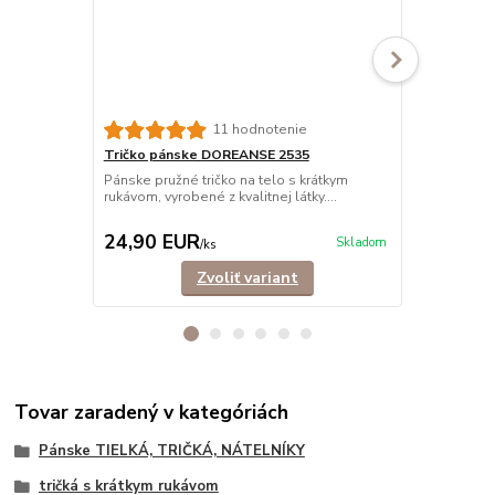
11 hodnotenie
Tričko pánske DOREANSE 2535
Tričko páns
výstrih
Pánske pružné tričko na telo s krátkym
rukávom, vyrobené z kvalitnej látky....
Pružné funkč
rukávom, vyro
24,90 EUR
19,90 E
Skladom
/
ks
Zvoliť variant
Tovar zaradený v kategóriách
Pánske TIELKÁ, TRIČKÁ, NÁTELNÍKY
tričká s krátkym rukávom