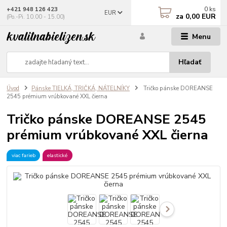
0
ks
+421 948 126 423
EUR
za
0,00 EUR
(Po.-Pi. 10.00 - 15.00)
Menu
Hľadať
Úvod
Pánske TIELKÁ, TRIČKÁ, NÁTELNÍKY
Tričko pánske DOREANSE
2545 prémium vrúbkované XXL čierna
Tričko pánske DOREANSE 2545
prémium vrúbkované XXL čierna
viac farieb
elastické