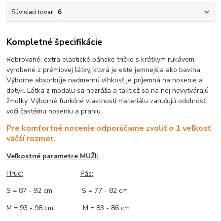
Súvisiaci tovar
6
Kompletné špecifikácie
Rebrované, extra elastické pánske tričko s krátkym rukávom,
vyrobené z prémiovej látky, ktorá je ešte jemnejšia ako bavlna.
Výborne absorbuje nadmernú vlhkosť je príjemná na nosenie a
dotyk. Látka z modalu sa nezráža a taktiež sa na nej nevytvárajú
žmolky. Výborné funkčné vlastnosti materiálu zaručujú odolnosť
voči častému noseniu a praniu.
Pre komfortné nosenie odporúčame zvoliť o 1 veľkosť
väčší rozmer.
Veľkostné parametre MUŽI:
Hruď
:
Pás:
S = 87 - 92 cm S = 77 - 82 cm
M = 93 - 98 cm M = 83 - 86 cm