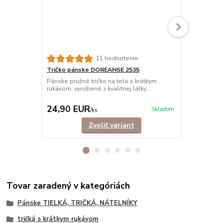
11 hodnotenie
Tričko pánske DOREANSE 2535
Tričko páns
výstrih
Pánske pružné tričko na telo s krátkym
rukávom, vyrobené z kvalitnej látky....
Pružné funkč
rukávom, vyro
24,90 EUR
19,90 E
Skladom
/
ks
Zvoliť variant
Tovar zaradený v kategóriách
Pánske TIELKÁ, TRIČKÁ, NÁTELNÍKY
tričká s krátkym rukávom