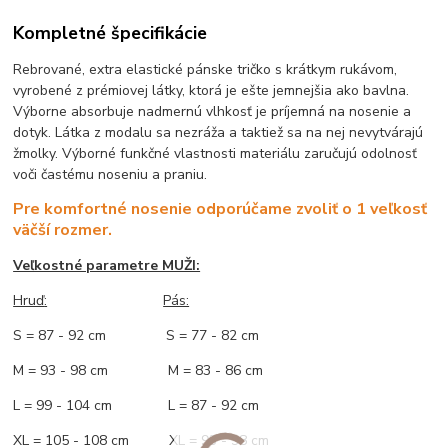
Kompletné špecifikácie
Rebrované, extra elastické pánske tričko s krátkym rukávom,
vyrobené z prémiovej látky, ktorá je ešte jemnejšia ako bavlna.
Výborne absorbuje nadmernú vlhkosť je príjemná na nosenie a
dotyk. Látka z modalu sa nezráža a taktiež sa na nej nevytvárajú
žmolky. Výborné funkčné vlastnosti materiálu zaručujú odolnosť
voči častému noseniu a praniu.
Pre komfortné nosenie odporúčame zvoliť o 1 veľkosť
väčší rozmer.
Veľkostné parametre MUŽI:
Hruď
:
Pás:
S = 87 - 92 cm S = 77 - 82 cm
M = 93 - 98 cm M = 83 - 86 cm
L = 99 - 104 cm L = 87 - 92 cm
XL = 105 - 108 cm XL = 93 - 98 cm