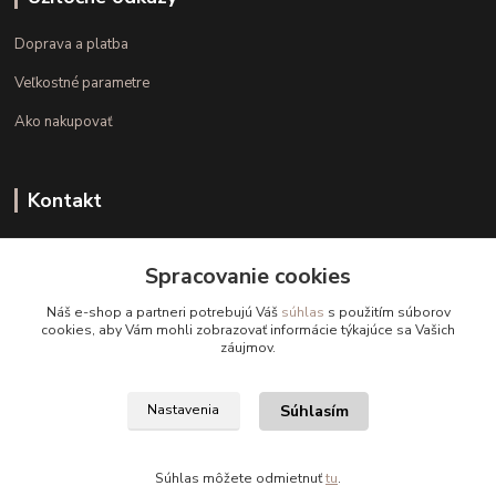
Doprava a platba
Veľkostné parametre
Ako nakupovať
Kontakt
+421 948 126 423
Spracovanie cookies
(Po.-Pi. 10.00 - 15.00)
Náš e-shop a partneri potrebujú Váš
súhlas
s použitím súborov
info@kvalitnaBielizen.sk
cookies, aby Vám mohli zobrazovať informácie týkajúce sa Vašich
záujmov.
Súhlasím
Nastavenia
Copyright © kvalitnabielizen.sk
Súhlas môžete odmietnuť
tu
.