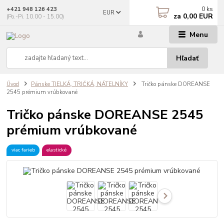
0
ks
+421 948 126 423
EUR
za
0,00 EUR
(Po.-Pi. 10.00 - 15.00)
Menu
Hľadať
Úvod
Pánske TIELKÁ, TRIČKÁ, NÁTELNÍKY
Tričko pánske DOREANSE
2545 prémium vrúbkované
Tričko pánske DOREANSE 2545
prémium vrúbkované
viac farieb
elastické