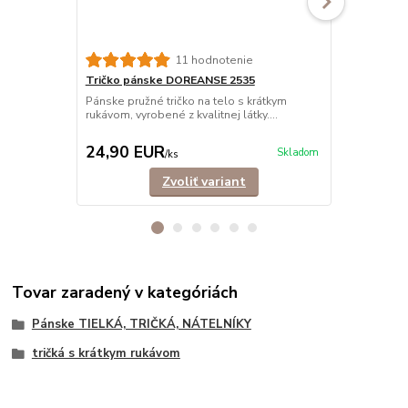
11 hodnotenie
Tričko pánske DOREANSE 2535
Tričko páns
výstrih
Pánske pružné tričko na telo s krátkym
rukávom, vyrobené z kvalitnej látky....
Pružné funkč
rukávom, vyro
24,90 EUR
19,90 E
Skladom
/
ks
Zvoliť variant
Tovar zaradený v kategóriách
Pánske TIELKÁ, TRIČKÁ, NÁTELNÍKY
tričká s krátkym rukávom