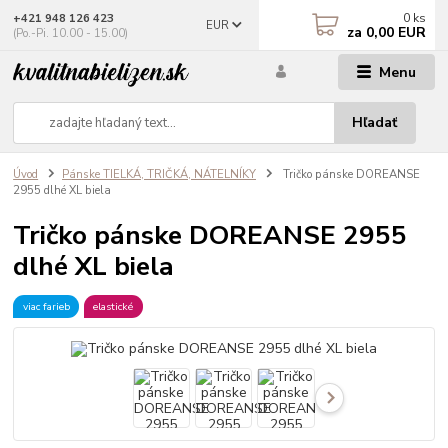
0
ks
+421 948 126 423
EUR
za
0,00 EUR
(Po.-Pi. 10.00 - 15.00)
Menu
Hľadať
Úvod
Pánske TIELKÁ, TRIČKÁ, NÁTELNÍKY
Tričko pánske DOREANSE
2955 dlhé XL biela
Tričko pánske DOREANSE 2955
dlhé XL biela
viac farieb
elastické