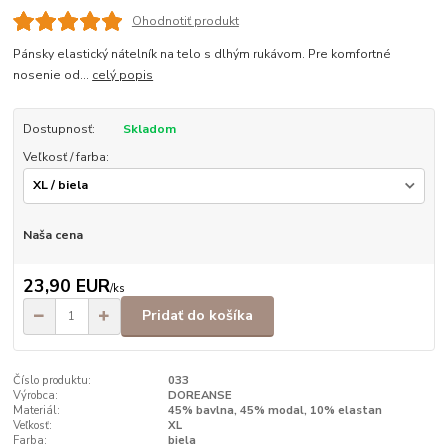
Ohodnotiť produkt
Pánsky elastický nátelník na telo s dlhým rukávom. Pre komfortné
nosenie od...
celý popis
Dostupnosť:
Skladom
Veľkosť / farba:
Naša cena
23,90 EUR
/
ks
Pridať do košíka
Číslo produktu:
033
Výrobca:
DOREANSE
Materiál:
45% bavlna, 45% modal, 10% elastan
Veľkosť:
XL
Farba:
biela