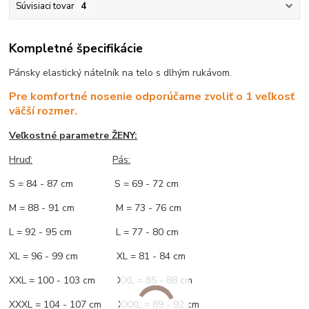
Súvisiaci tovar
4
Kompletné špecifikácie
Pánsky elastický nátelník na telo s dlhým rukávom.
Pre komfortné nosenie odporúčame zvoliť o 1 veľkosť
väčší rozmer.
Veľkostné parametre ŽENY:
Hruď:
Pás:
S = 84 - 87 cm S = 69 - 72 cm
M = 88 - 91 cm M = 73 - 76 cm
L = 92 - 95 cm L = 77 - 80 cm
XL = 96 - 99 cm XL = 81 - 84 cm
XXL = 100 - 103 cm XXL = 85 - 88 cm
XXXL = 104 - 107 cm XXXL = 89 - 92 cm