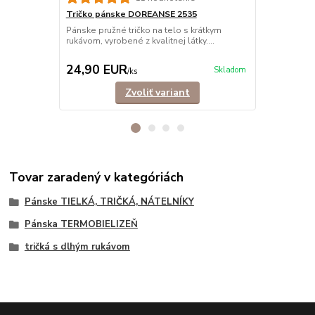
Tričko pánske DOREANSE 2535
Tielko pán
Pánske pružné tričko na telo s krátkym
Elastické ti
rukávom, vyrobené z kvalitnej látky....
vyrobené z kva
24,90 EUR
18,90 E
Skladom
/
ks
Zvoliť variant
Tovar zaradený v kategóriách
Pánske TIELKÁ, TRIČKÁ, NÁTELNÍKY
Pánska TERMOBIELIZEŇ
tričká s dlhým rukávom