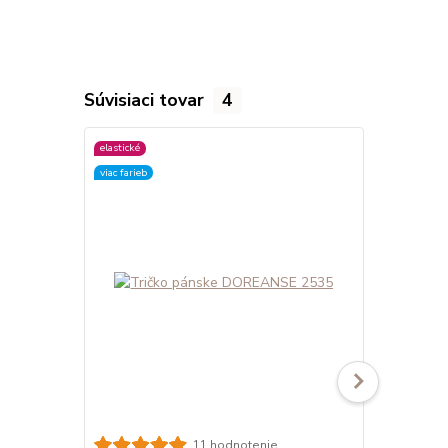
Súvisiaci tovar
4
elastické
elastické
viac farieb
viac farieb
11 hodnotenie