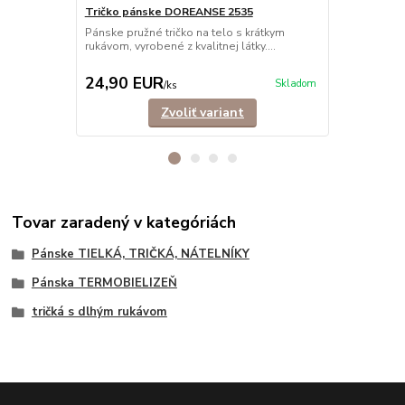
Tričko pánske DOREANSE 2535
Tielko pán
Pánske pružné tričko na telo s krátkym
Elastické ti
rukávom, vyrobené z kvalitnej látky....
vyrobené z kva
24,90 EUR
18,90 E
Skladom
/
ks
Zvoliť variant
Tovar zaradený v kategóriách
Pánske TIELKÁ, TRIČKÁ, NÁTELNÍKY
Pánska TERMOBIELIZEŇ
tričká s dlhým rukávom