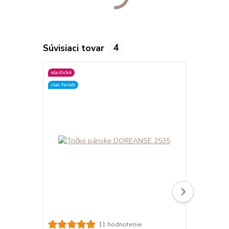
Súvisiaci tovar
4
elastické
elastické
viac farieb
viac farieb
11 hodnotenie