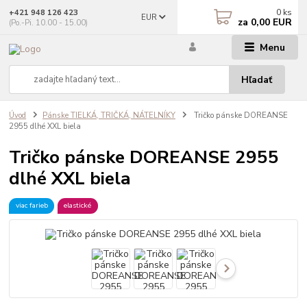
0
ks
+421 948 126 423
EUR
za
0,00 EUR
(Po.-Pi. 10.00 - 15.00)
Menu
Hľadať
Úvod
Pánske TIELKÁ, TRIČKÁ, NÁTELNÍKY
Tričko pánske DOREANSE
2955 dlhé XXL biela
Tričko pánske DOREANSE 2955
dlhé XXL biela
viac farieb
elastické