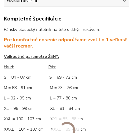
Súvisiaci tovar
4
Kompletné špecifikácie
Pánsky elastický nátelník na telo s dlhým rukávom.
Pre komfortné nosenie odporúčame zvoliť o 1 veľkosť
väčší rozmer.
Veľkostné parametre ŽENY:
Hruď:
Pás:
S = 84 - 87 cm S = 69 - 72 cm
M = 88 - 91 cm M = 73 - 76 cm
L = 92 - 95 cm L = 77 - 80 cm
XL = 96 - 99 cm XL = 81 - 84 cm
XXL = 100 - 103 cm XXL = 85 - 88 cm
XXXL = 104 - 107 cm XXXL = 89 - 92 cm