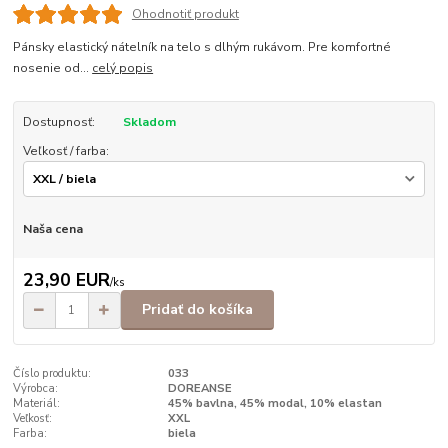
Ohodnotiť produkt
Pánsky elastický nátelník na telo s dlhým rukávom. Pre komfortné
nosenie od...
celý popis
Dostupnosť:
Skladom
Veľkosť / farba:
Naša cena
23,90 EUR
/
ks
Pridať do košíka
Číslo produktu:
033
Výrobca:
DOREANSE
Materiál:
45% bavlna, 45% modal, 10% elastan
Veľkosť:
XXL
Farba:
biela