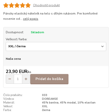
Ohodnotiť produkt
Pánsky elastický nátelník na telo s dlhým rukávom. Pre komfortné
nosenie od...
celý popis
Dostupnosť:
Skladom
Veľkosť / farba:
Naša cena
23,90 EUR
/
ks
Pridať do košíka
Číslo produktu:
033
Výrobca:
DOREANSE
Materiál:
45% bavlna, 45% modal, 10% elastan
Veľkosť:
XXL
Farba:
čierna