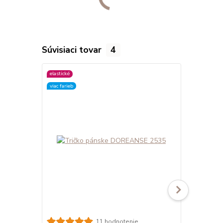
Súvisiaci tovar
4
elastické
elastické
viac farieb
viac farieb
11 hodnotenie