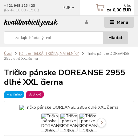
0
ks
+421 948 126 423
EUR
za
0,00 EUR
(Po.-Pi. 10.00 - 15.00)
Menu
Hľadať
Úvod
Pánske TIELKÁ, TRIČKÁ, NÁTELNÍKY
Tričko pánske DOREANSE
2955 dlhé XXL čierna
Tričko pánske DOREANSE 2955
dlhé XXL čierna
viac farieb
elastické