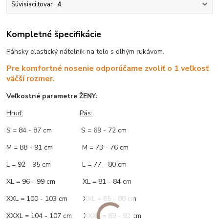
Súvisiaci tovar
4
Kompletné špecifikácie
Pánsky elastický nátelník na telo s dlhým rukávom.
Pre komfortné nosenie odporúčame zvoliť o 1 veľkosť
väčší rozmer.
Veľkostné parametre ŽENY:
Hruď:
Pás:
S = 84 - 87 cm S = 69 - 72 cm
M = 88 - 91 cm M = 73 - 76 cm
L = 92 - 95 cm L = 77 - 80 cm
XL = 96 - 99 cm XL = 81 - 84 cm
XXL = 100 - 103 cm XXL = 85 - 88 cm
XXXL = 104 - 107 cm XXXL = 89 - 92 cm