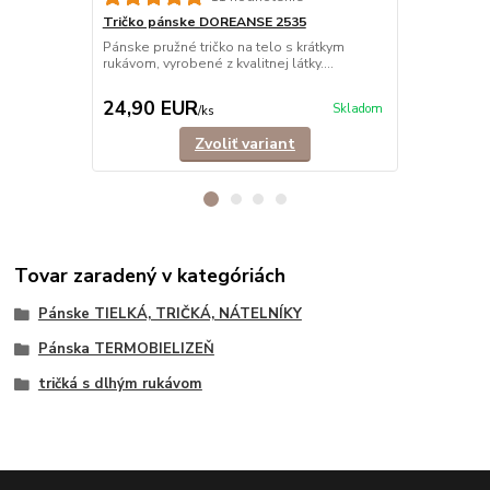
Tričko pánske DOREANSE 2535
Tielko pán
Pánske pružné tričko na telo s krátkym
Elastické ti
rukávom, vyrobené z kvalitnej látky....
vyrobené z kva
24,90 EUR
18,90 E
Skladom
/
ks
Zvoliť variant
Tovar zaradený v kategóriách
Pánske TIELKÁ, TRIČKÁ, NÁTELNÍKY
Pánska TERMOBIELIZEŇ
tričká s dlhým rukávom