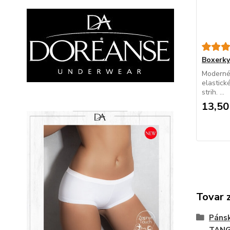
Boxerk
Moderné
elastick
strih. ...
13,50
Tovar 
Páns