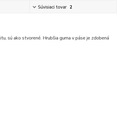
Súvisiaci tovar
2
litu, sú ako stvorené. Hrubšia guma v páse je zdobená