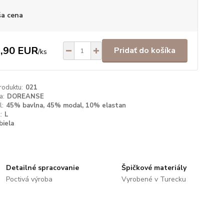
a cena
,90 EUR
Pridať do košíka
/
ks
roduktu:
021
a:
DOREANSE
l:
45% bavlna, 45% modal, 10% elastan
:
L
biela
Detailné spracovanie
Špičkové materiály
Poctivá výroba
Vyrobené v Turecku