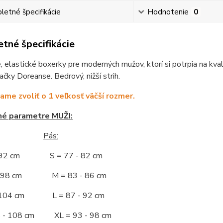
etné špecifikácie
Hodnotenie
0
tné špecifikácie
 elastické boxerky pre moderných mužov, ktorí si potrpia na kva
čky Doreanse. Bedrový, nižší strih.
me zvoliť o 1 veľkosť väčší rozmer.
né parametre MUŽI:
Pás:
- 92 cm S = 77 - 82 cm
 - 98 cm M = 83 - 86 cm
- 104 cm L = 87 - 92 cm
5 - 108 cm XL = 93 - 98 cm