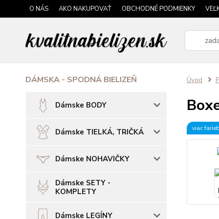
O NÁS
AKO NAKUPOVAŤ
OBCHODNÉ PODMIENKY
VEĽ
DÁMSKA - SPODNÁ BIELIZEŇ
Úvod
P
Boxe
Dámske BODY
viac farie
Dámske TIELKÁ, TRIČKÁ
Dámske NOHAVIČKY
Dámske SETY -
KOMPLETY
Dámske LEGÍNY