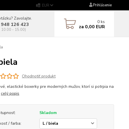
Prihlásenie
EUR
tázku? Zavolajte.
0
ks
 948 126 423
za
0,00 EUR
. 10.00 - 15.00)
la
iela
Ohodnotiť produkt
vé, elastické boxerky pre moderných mužov, ktorí si potrpia na
.
celý popis
tupnosť:
Skladom
kosť / farba: