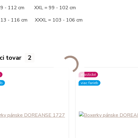
09 - 112 cm XXL = 99 - 102 cm
113 - 116 cm XXXL = 103 - 106 cm
ci tovar
2
é
elastické
eb
viac farieb