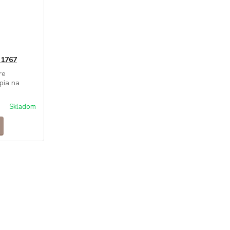
 1767
re
pia na
Skladom