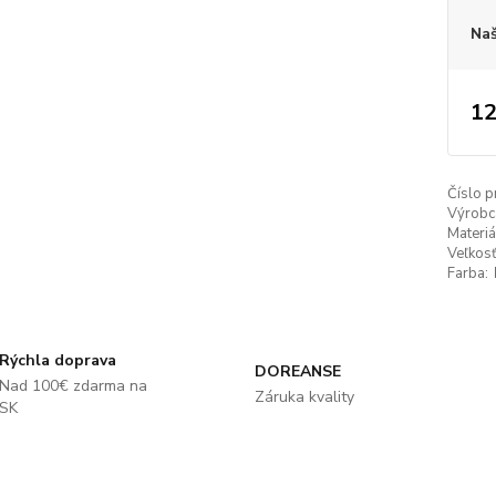
Naš
12
Číslo p
Výrobc
Materiá
Veľkosť
Farba:
Rýchla doprava
DOREANSE
Nad 100€ zdarma na
Záruka kvality
SK