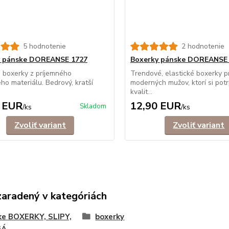
5 hodnotenie
2 hodnotenie
y pánske DOREANSE 1727
Boxerky pánske DOREANSE
 boxerky z príjemného
Trendové, elastické boxerky p
ého materiálu. Bedrový, kratší
moderných mužov, ktorí si potr
kvalit...
 EUR
12,90 EUR
Skladom
/
ks
/
ks
Zvoliť variant
Zvoliť variant
zaradený v kategóriách
ke BOXERKY, SLIPY,
boxerky