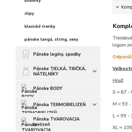
boxerky
Kompl
slipy
Komple
klasické trenky
Trendové,
pánske tangá, string, sexy
logom zna
Pánske legíny, spodky
Odporúča
Veľkost
Pánske TIELKÁ, TRIČKÁ,
NÁTELNÍKY
Hruď
:
Pánske BODY
S = 87 
M = 93
Pánska TERMOBIELIZEŇ
L = 99 
Pánska TVAROVACIA
bielizeň
XL = 10