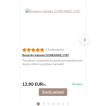
2 hodnotenie
Boxerky pánske DOREANSE 1767
Boxerky pán
Trendové, elastické boxerky pre moderných
Trendové, el
mužov, ktorí si potrpia na kvalit...
vyrobené z ve
12,90 EUR
13,90 E
Skladom
/
ks
Zvoliť variant