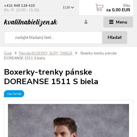
0
ks
+421 948 126 423
EUR
za
0,00 EUR
(Po.-Pi. 10.00 - 15.00)
Menu
Hľadať
Úvod
Pánske BOXERKY, SLIPY, TANGÁ
Boxerky-trenky pánske
DOREANSE 1511 S biela
Boxerky-trenky pánske
DOREANSE 1511 S biela
viac farieb