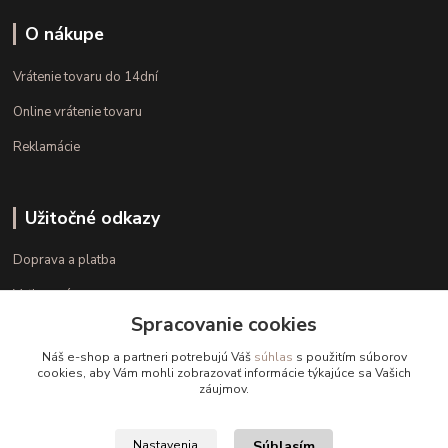
O nákupe
Vrátenie tovaru do 14dní
Online vrátenie tovaru
Reklamácie
Užitočné odkazy
Doprava a platba
Veľkostné parametre
Spracovanie cookies
Ako nakupovať
Náš e-shop a partneri potrebujú Váš
súhlas
s použitím súborov
cookies, aby Vám mohli zobrazovať informácie týkajúce sa Vašich
záujmov.
Kontakt
+421 948 126 423
Súhlasím
Nastavenia