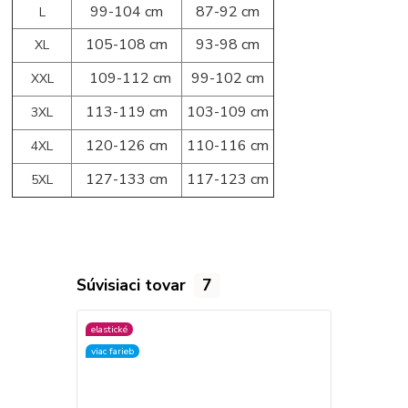
99-104 cm
87-92 cm
L
105-108 cm
93-98 cm
XL
109-112 cm
99-102 cm
XXL
113-119 cm
103-109 cm
3XL
120-126 cm
110-116 cm
4XL
127-133 cm
117-123 cm
5XL
Súvisiaci tovar
7
elastické
elastické
viac farieb
viac farieb