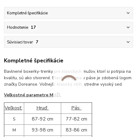
Kompletné špecifikácie
Hodnotenie
17
Súvisiaci tovar
7
Kompletné špecifikácie
Bavlnené boxerky-trenky pre klasických mužov, ktorí si potrpia na
kvalitu, sú ako stvorené. Elastická guma v páse je zdobená logom
značky Doreanse. Voľnejší, klasický strih, stredne vysoký sed.
Veľkostné parametre MUŽI:
Veľkosť:
Hruď:
Pás:
87-92 cm
77-82 cm
S
93-98 cm
83-86 cm
M