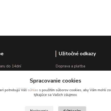
pe
Užitočné odkazy
aru do 14dní
Doprava a platba
nie tovaru
Veľkostné parametre
Spracovanie cookies
Ako nakupovať
eri potrebujú Váš
súhlas
s použitím súborov cookies, aby Vám mohli zo
týkajúce sa Vašich záujmov.
Nastavenia