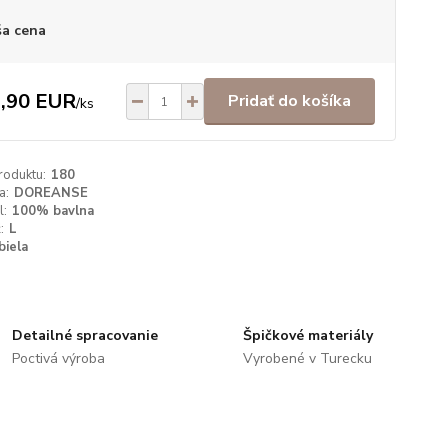
a cena
,90 EUR
Pridať do košíka
/
ks
roduktu:
180
a:
DOREANSE
l:
100% bavlna
:
L
biela
Detailné spracovanie
Špičkové materiály
Poctivá výroba
Vyrobené v Turecku