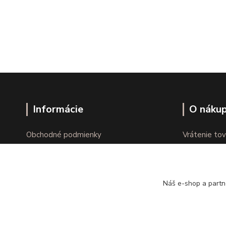
Informácie
O náku
Obchodné podmienky
Vrátenie tov
Ochrana osobných údajov
Online vráte
Kontakty
Reklamácie
Náš e-shop a partn