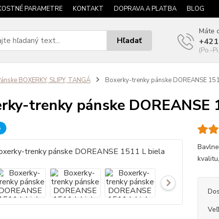
KOSTNÉ PARAMETRE
KONTAKT
DOPRAVA A PLATBA
BLOG
Máte o
Hľadať
+421
(Po.-Pi
ánske BOXERKY, SLIPY, TANGÁ
Boxerky-trenky pánske DOREANSE 1511
rky-trenky pánske DOREANSE 1
b
Bavlne
kvalitu,
Dos
Veľ