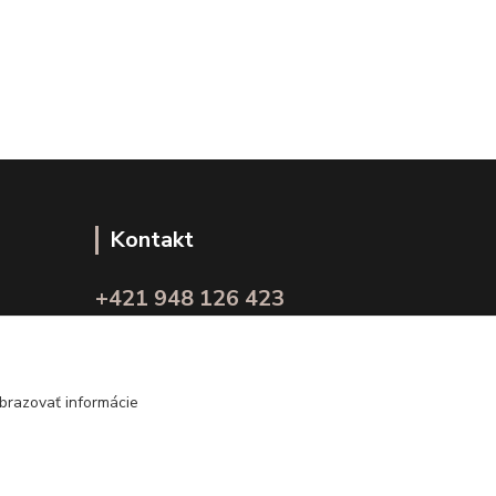
Kontakt
+421 948 126 423
(Po.-Pi. 10.00 - 15.00)
info@kvalitnaBielizen.sk
brazovať informácie