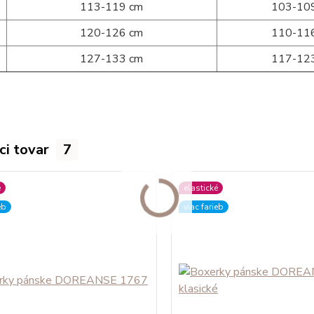
113-119 cm
103-10
120-126 cm
110-11
127-133 cm
117-12
ci tovar
7
é
elastické
eb
viac farieb