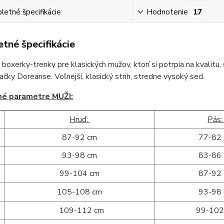
etné špecifikácie
Hodnotenie
17
tné špecifikácie
boxerky-trenky pre klasických mužov, ktorí si potrpia na kvalitu
čky Doreanse. Voľnejší, klasický strih, stredne vysoký sed.
né parametre MUŽI:
Hruď:
Pás
87-92 cm
77-82
93-98 cm
83-86
99-104 cm
87-92
105-108 cm
93-98
109-112 cm
99-102