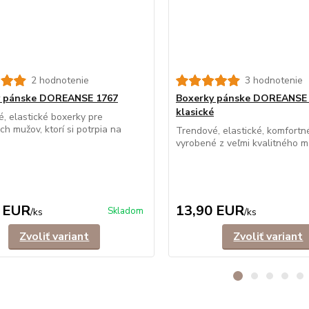
2 hodnotenie
3 hodnotenie
y pánske DOREANSE 1767
Boxerky pánske DOREANSE
klasické
, elastické boxerky pre
h mužov, ktorí si potrpia na
Trendové, elastické, komfortn
vyrobené z veľmi kvalitného mat
 EUR
13,90 EUR
Skladom
/
ks
/
ks
Zvoliť variant
Zvoliť variant