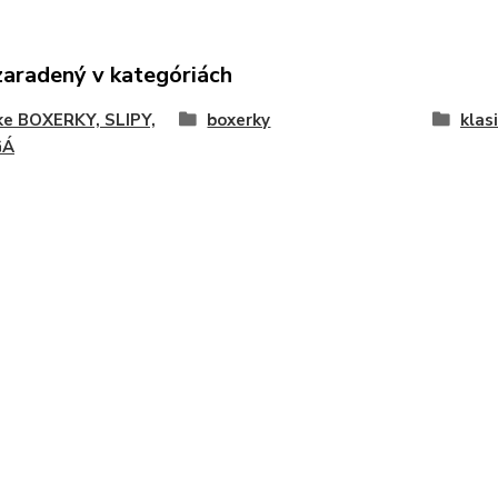
zaradený v kategóriách
ke BOXERKY, SLIPY,
boxerky
klas
GÁ