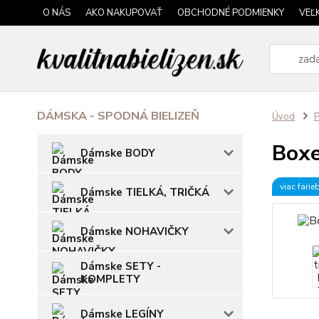
O NÁS
AKO NAKUPOVAŤ
OBCHODNÉ PODMIENKY
VEĽ
DÁMSKA - SPODNÁ BIELIZEŇ
Úvod
P
Boxe
Dámske BODY
viac farie
Dámske TIELKÁ, TRIČKÁ
Dámske NOHAVIČKY
Dámske SETY -
KOMPLETY
Dámske LEGÍNY