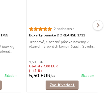
2 hodnotenie
 1755
Boxerky pánske DOREANSE 1711
Bo
ba
Trendové, elastické pánske boxerky v
rôznych farebných kombináciach. Stredn...
é boxerky
Pán
eriál...
bav
pre.
9,50 EUR
8,
Ušetríte 4,00 EUR
Uše
(- 42 %)
(- 
5,50 EUR
4
Skladom
Skladom
/
ks
Zvoliť variant