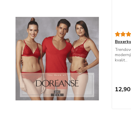
Boxerk
Trendové
modernýc
kvalit...
12,90