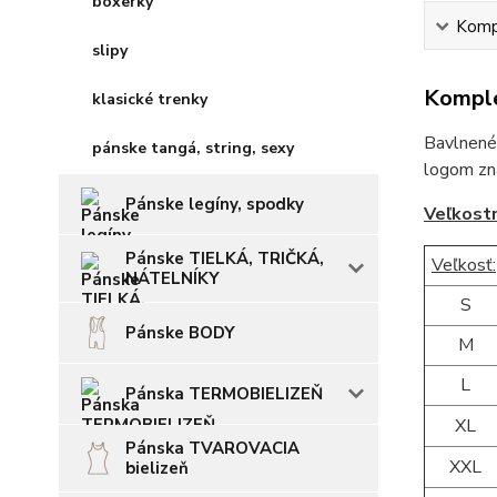
boxerky
Kompl
slipy
Komple
klasické trenky
Bavlnené 
pánske tangá, string, sexy
logom zna
Pánske legíny, spodky
Veľkost
Pánske TIELKÁ, TRIČKÁ,
Veľkosť:
NÁTELNÍKY
S
Pánske BODY
M
L
Pánska TERMOBIELIZEŇ
XL
Pánska TVAROVACIA
XXL
bielizeň