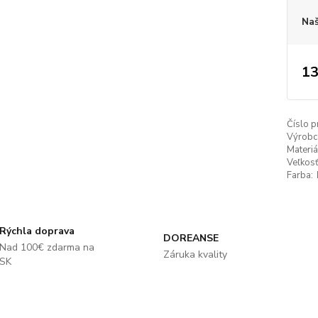
Naš
13
Číslo p
Výrobc
Materiá
Veľkosť
Farba:
Rýchla doprava
DOREANSE
Nad 100€ zdarma na
Záruka kvality
SK