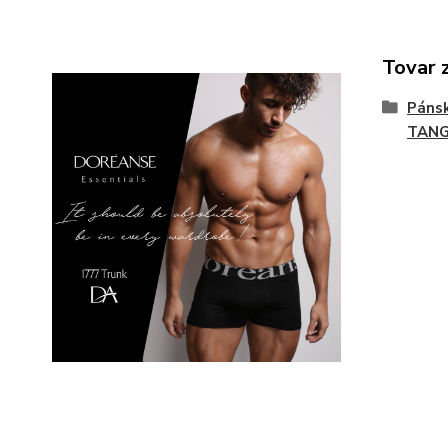
Tovar 
Páns
TAN