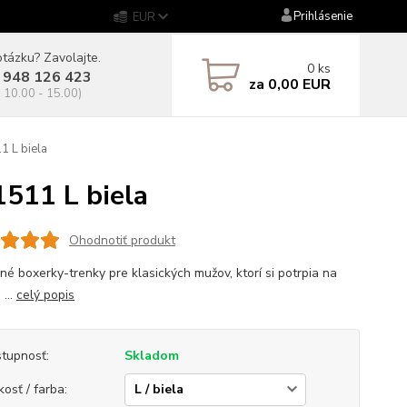
Prihlásenie
EUR
tázku? Zavolajte.
0
ks
 948 126 423
za
0,00 EUR
. 10.00 - 15.00)
 L biela
511 L biela
Ohodnotiť produkt
né boxerky-trenky pre klasických mužov, ktorí si potrpia na
 ...
celý popis
tupnosť:
Skladom
kosť / farba: