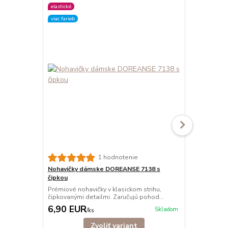
elastické
elastické
viac farieb
viac farieb
1 hodnotenie
Nohavičky dámske DOREANSE 7138 s
Nohavičky 
čipkou
tango
Prémiové nohavičky v klasickom strihu,
Tango nohav
čipkovanými detailmi. Zaručujú pohod...
elastického 
6,90 EUR
4,90 EU
Skladom
/
ks
Zvoliť variant