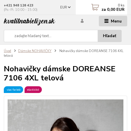
0
ks
+421 948 126 423
EUR
za
0,00 EUR
(Po.-Pi. 10.00 - 15.00)
Menu
Hľadať
Úvod
Dámske NOHAVIČKY
Nohavičky dámske DOREANSE 7106 4XL
telová
Nohavičky dámske DOREANSE
7106 4XL telová
viac farieb
elastické