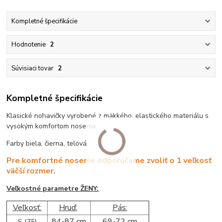
Kompletné špecifikácie
Hodnotenie
2
Súvisiaci tovar
2
Kompletné špecifikácie
Klasické nohavičky vyrobené z mäkkého, elastického materiálu s
vysokým komfortom nosenia.
Farby biela, čierna, telová.
Pre komfortné nosenie odporúčame zvoliť o 1 veľkosť
väčší rozmer.
Veľkostné parametre ŽENY:
Veľkosť:
Hruď:
Pás:
84-87 cm
69-72 cm
S (75)