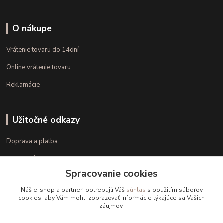
O nákupe
Vrátenie tovaru do 14dní
Online vrátenie tovaru
Reklamácie
Užitočné odkazy
Doprava a platba
Veľkostné parametre
Spracovanie cookies
Ako nakupovať
Náš e-shop a partneri potrebujú Váš
súhlas
s použitím súborov
cookies, aby Vám mohli zobrazovať informácie týkajúce sa Vašich
záujmov.
Kontakt