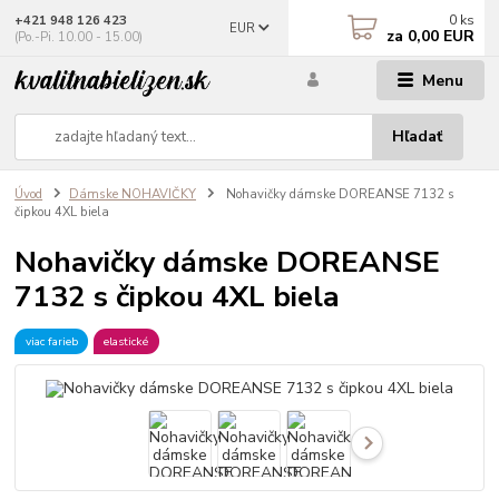
0
ks
+421 948 126 423
EUR
za
0,00 EUR
(Po.-Pi. 10.00 - 15.00)
Menu
Hľadať
Úvod
Dámske NOHAVIČKY
Nohavičky dámske DOREANSE 7132 s
čipkou 4XL biela
Nohavičky dámske DOREANSE
7132 s čipkou 4XL biela
viac farieb
elastické