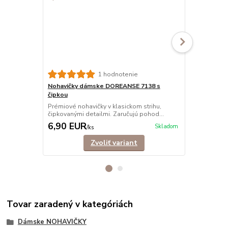
1 hodnotenie
Nohavičky dámske DOREANSE 7138 s
Nohavičky 
čipkou
čipkou
Prémiové nohavičky v klasickom strihu,
Exkluzívne, 
čipkovanými detailmi. Zaručujú pohod...
strihu, na bo
6,90 EUR
9,50 EU
Skladom
/
ks
Zvoliť variant
Tovar zaradený v kategóriách
Dámske NOHAVIČKY