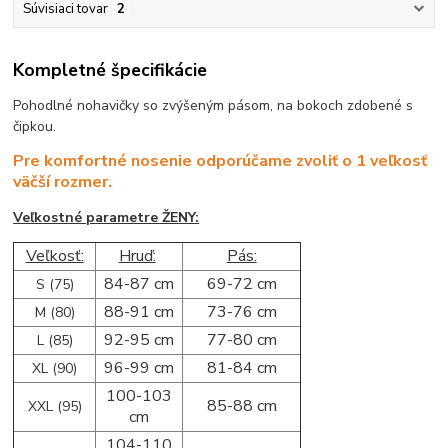
Súvisiaci tovar
2
Kompletné špecifikácie
Pohodlné nohavičky so zvýšeným pásom, na bokoch zdobené s
čipkou.
Pre komfortné nosenie odporúčame zvoliť o 1 veľkosť
väčší rozmer.
Veľkostné parametre ŽENY:
Veľkosť:
Hruď:
Pás:
84-87 cm
69-72 cm
S (75)
88-91 cm
73-76 cm
M (80)
92-95 cm
77-80 cm
L (85)
96-99 cm
81-84 cm
XL (90)
100-103
85-88 cm
XXL (95)
cm
104-110