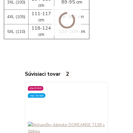
89-95 cm
3XL (100)
cm
111-117
96-102 cm
4XL (105)
cm
118-124
103-109 cm
5XL (110)
cm
Súvisiaci tovar
2
elastické
elastické
viac farieb
viac farieb