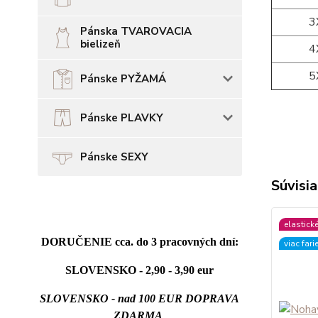
3
Pánska TVAROVACIA
bielizeň
4
5
Pánske PYŽAMÁ
Pánske PLAVKY
Pánske SEXY
Súvisia
elastick
DORUČENIE cca. do 3 pracovných dní:
viac fari
SLOVENSKO - 2,90 - 3,90 eur
SLOVENSKO - nad 100 EUR DOPRAVA
ZDARMA