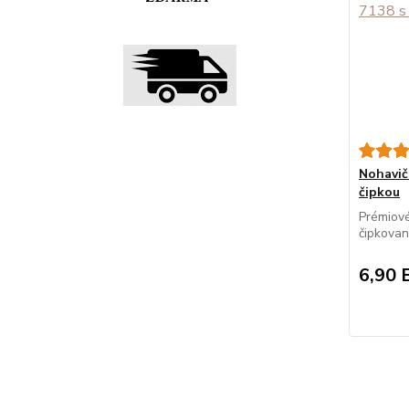
Nohavi
čipkou
Prémiové
čipkovan
6,90 