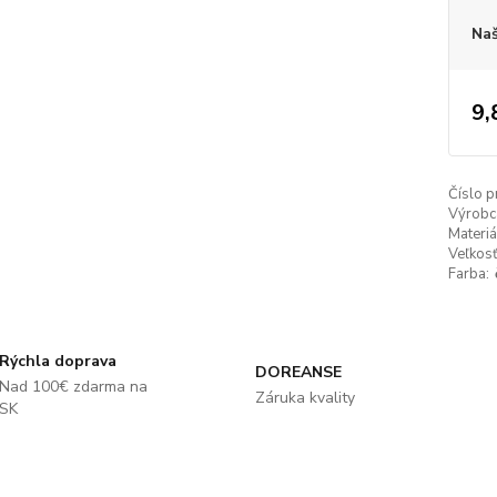
Naš
9,
Číslo p
Výrobc
Materiá
Veľkosť
Farba:
Rýchla doprava
DOREANSE
Nad 100€ zdarma na
Záruka kvality
SK