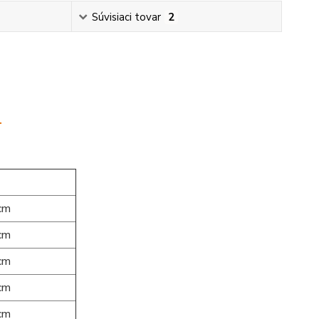
Súvisiaci tovar
2
.
cm
cm
cm
cm
cm