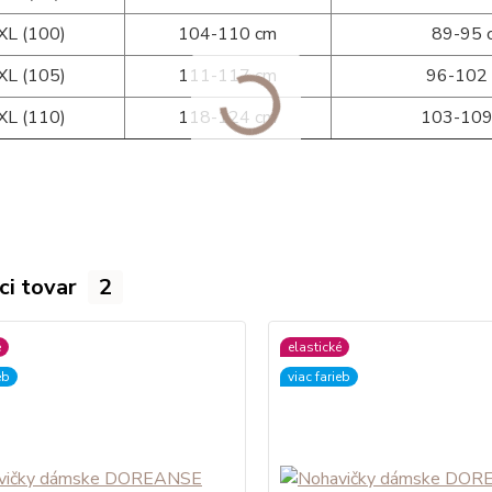
XL (100)
104-110 cm
89-95 
XL (105)
111-117 cm
96-102
XL (110)
118-124 cm
103-109
ci tovar
2
é
elastické
eb
viac farieb