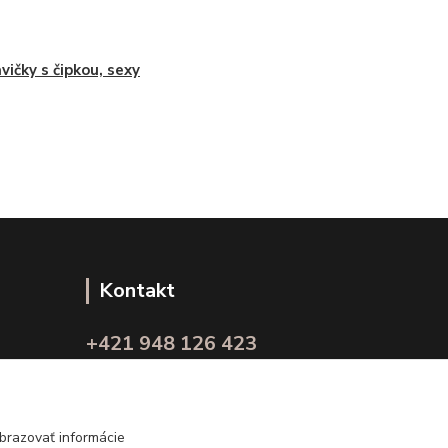
vičky s čipkou, sexy
Kontakt
+421 948 126 423
(Po.-Pi. 10.00 - 15.00)
info@kvalitnaBielizen.sk
brazovať informácie