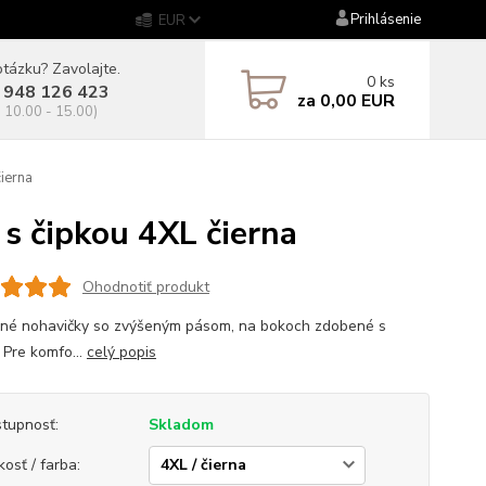
Prihlásenie
EUR
tázku? Zavolajte.
0
ks
 948 126 423
za
0,00 EUR
. 10.00 - 15.00)
ierna
 čipkou 4XL čierna
Ohodnotiť produkt
né nohavičky so zvýšeným pásom, na bokoch zdobené s
 Pre komfo...
celý popis
tupnosť:
Skladom
kosť / farba: