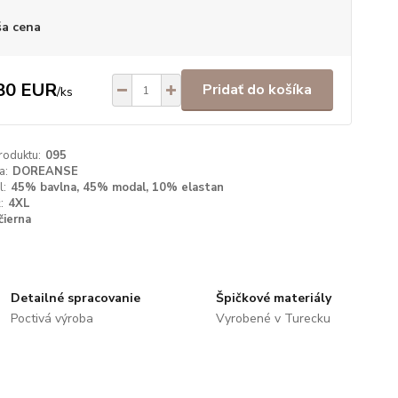
a cena
80 EUR
Pridať do košíka
/
ks
roduktu:
095
a:
DOREANSE
l:
45% bavlna, 45% modal, 10% elastan
:
4XL
čierna
Detailné spracovanie
Špičkové materiály
Poctivá výroba
Vyrobené v Turecku