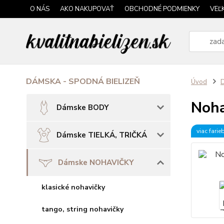
O NÁS
AKO NAKUPOVAŤ
OBCHODNÉ PODMIENKY
VEĽ
DÁMSKA - SPODNÁ BIELIZEŇ
Úvod
Noha
Dámske BODY
viac farie
Dámske TIELKÁ, TRIČKÁ
Dámske NOHAVIČKY
klasické nohavičky
tango, string nohavičky