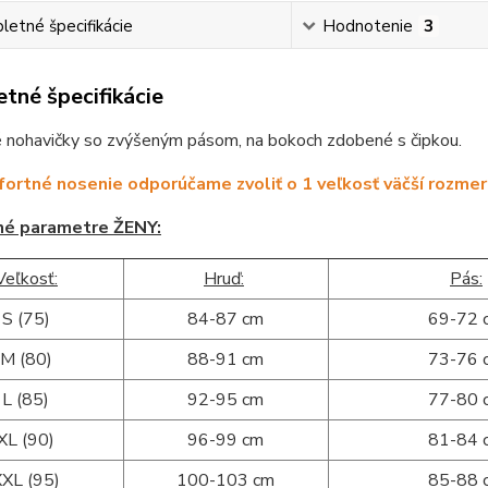
etné špecifikácie
Hodnotenie
3
tné špecifikácie
 nohavičky so zvýšeným pásom, na bokoch zdobené s čipkou.
ortné nosenie odporúčame zvoliť o 1 veľkosť väčší rozmer
né parametre ŽENY:
Veľkosť:
Hruď:
Pás:
S (75)
84-87 cm
69-72 
M (80)
88-91 cm
73-76 
L (85)
92-95 cm
77-80 
XL (90)
96-99 cm
81-84 
XXL (95)
100-103 cm
85-88 