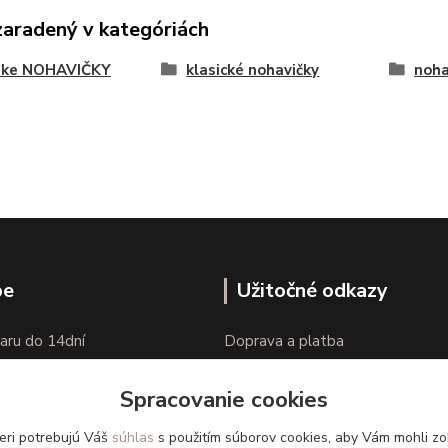
zaradený v kategóriách
ke NOHAVIČKY
klasické nohavičky
noha
pe
Užitočné odkazy
aru do 14dní
Doprava a platba
nie tovaru
Veľkostné parametre
Spracovanie cookies
Ako nakupovať
eri potrebujú Váš
súhlas
s použitím súborov cookies, aby Vám mohli zo