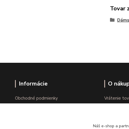
Tovar 
Dáms
Informácie
O náku
Obchodné podmienky
Vrátenie tov
Ochrana osobných údajov
Online vráte
Kontakty
Reklamácie
Náš e-shop a partn