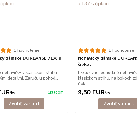
1 hodnotenie
1 hodnotenie
čky dámske DOREANSE 7138 s
Nohavičky dámske DOREANS
čipkou
 nohavičky v klasickom strihu,
Exkluzívne, pohodlné nohavičk
ými detailmi. Zaručujú pohod...
klasickom strihu, na bokoch z
čipk...
EUR
9,50 EUR
Skladom
/
ks
/
ks
Zvoliť variant
Zvoliť variant