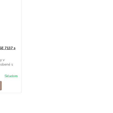
E 7137 s
y v
dobené s
Skladom