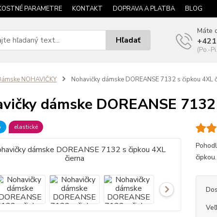
KOSTNÉ PARAMETRE
KONTAKT
DOPRAVA A PLATBA
BLOG
Máte o
Hľadať
+421
(Po.-Pi
Dámske NOHAVIČKY
Nohavičky dámske DOREANSE 7132 s čipkou 4XL č
vičky dámske DOREANSE 7132 s
b
elastické
Pohodl
čipkou.
Dos
Veľ