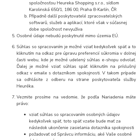
spoločnosťou Heureka Shopping s.r.o., sídlom
Karolinská 650/1, 186 00, Praha 8-Karlín, ČR
Případně další poskytovatelé zpracovatelských
softwarů, služeb a aplikací, ktoré však v súčasnej
dobe spoločnosť nevyužíva
Osobné údaje nebudú poskytnuté mimo územia EÚ.
Súhlas so spracovaním je možné vziať kedykoľvek späť a to
kliknutím na odkaz pre úpravu preferencií súkromia v dolnej
časti webu, kde je možné udelený súhlas e-shopu odvolať.
Ďalej je možné vziať súhlas späť kliknutím na príslušný
odkaz v emaile s dotazníkom spokojnosti. V takom prípade
sa odhlásite z odberu na strane poskytovateľa služby
Heuréka.
Vezmite prosíme na vedomie, že podľa Nariadenia máte
právo:
vziať súhlas so spracovaním osobných údajov
kedykoľvek späť, toto späť vzatie bude mať za
následok ukončenie zasielania dotazníka spokojnosti
požadovať od Správcu informáciu, aké Vaše osobné