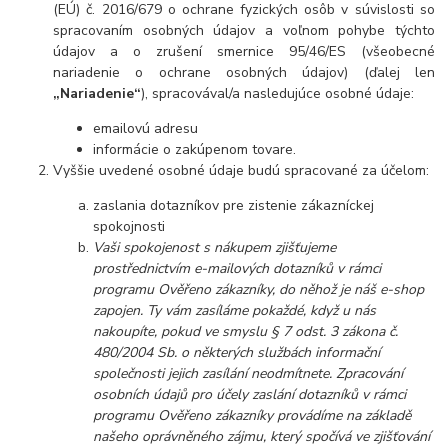
(EÚ) č. 2016/679 o ochrane fyzických osôb v súvislosti so
spracovaním osobných údajov a voľnom pohybe týchto
údajov a o zrušení smernice 95/46/ES (všeobecné
nariadenie o ochrane osobných údajov) (ďalej len
„Nariadenie“
), spracovával/a nasledujúce osobné údaje:
emailovú adresu
informácie o zakúpenom tovare.
Vyššie uvedené osobné údaje budú spracované za účelom:
zaslania dotazníkov pre zistenie zákazníckej
spokojnosti
Vaši spokojenost s nákupem zjišťujeme
prostřednictvím e-mailových dotazníků v rámci
programu Ověřeno zákazníky, do něhož je náš e-shop
zapojen. Ty vám zasíláme pokaždé, když u nás
nakoupíte, pokud ve smyslu § 7 odst. 3 zákona č.
480/2004 Sb. o některých službách informační
společnosti jejich zasílání neodmítnete. Zpracování
osobních údajů pro účely zaslání dotazníků v rámci
programu Ověřeno zákazníky provádíme na základě
našeho oprávněného zájmu, který spočívá ve zjišťování