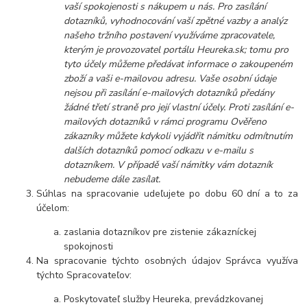
vaší spokojenosti s nákupem u nás. Pro zasílání
dotazníků, vyhodnocování vaší zpětné vazby a analýz
našeho tržního postavení využíváme zpracovatele,
kterým je provozovatel portálu Heureka.sk; tomu pro
tyto účely můžeme předávat informace o zakoupeném
zboží a vaši e-mailovou adresu. Vaše osobní údaje
nejsou při zasílání e-mailových dotazníků předány
žádné třetí straně pro její vlastní účely. Proti zasílání e-
mailových dotazníků v rámci programu Ověřeno
zákazníky můžete kdykoli vyjádřit námitku odmítnutím
dalších dotazníků pomocí odkazu v e-mailu s
dotazníkem. V případě vaší námitky vám dotazník
nebudeme dále zasílat.
Súhlas na spracovanie udeľujete po dobu 60 dní a to za
účelom:
zaslania dotazníkov pre zistenie zákazníckej
spokojnosti
Na spracovanie týchto osobných údajov Správca využíva
týchto Spracovateľov:
Poskytovateľ služby Heureka, prevádzkovanej