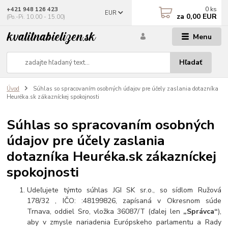
0
ks
+421 948 126 423
EUR
za
0,00 EUR
(Po.-Pi. 10.00 - 15.00)
Menu
Hľadať
Úvod
Súhlas so spracovaním osobných údajov pre účely zaslania dotazníka
Heuréka.sk zákazníckej spokojnosti
Súhlas so spracovaním osobných
údajov pre účely zaslania
dotazníka Heuréka.sk zákazníckej
spokojnosti
Udeľujete týmto súhlas JGI SK sr.o., so sídlom Ružová
178/32 , IČO: :48199826, zapísaná v Okresnom súde
Trnava, oddiel Sro, vložka 36087/T (ďalej len
„Správca“
),
aby v zmysle nariadenia Európskeho parlamentu a Rady