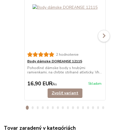
2 hodnotenie
Body dámske DOREANSE 12115
Body dámsk
Pohodlné dámske body s hrubými
Pohodlné dá
ramienkami, na chrbte strihané atleticky. Vh...
ramienkami z
Vyro...
16,90 EUR
16,90 E
Skladom
/
ks
Zvoliť variant
Tovar zaradený v kategóriách