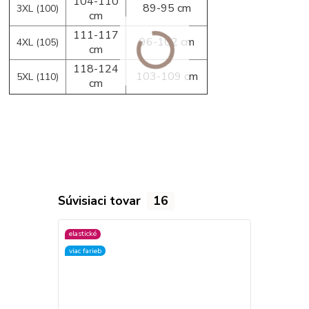
104-110
89-95 cm
3XL (100)
cm
111-117
96-102 cm
4XL (105)
cm
118-124
103-109 cm
5XL (110)
cm
Súvisiaci tovar
16
elastické
elastické
viac farieb
viac farieb