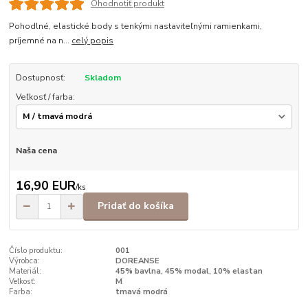
Ohodnotiť produkt
Pohodlné, elastické body s tenkými nastaviteľnými ramienkami,
príjemné na n...
celý popis
Dostupnosť:
Skladom
Veľkosť / farba:
Naša cena
16,90 EUR
/
ks
Pridať do košíka
Číslo produktu:
001
Výrobca:
DOREANSE
Materiál:
45% bavlna, 45% modal, 10% elastan
Veľkosť:
M
Farba:
tmavá modrá