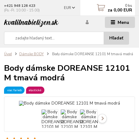
0
ks
+421 948 126 423
EUR
za
0,00 EUR
(Po.-Pi. 10.00 - 15.00)
Menu
Hľadať
Úvod
Dámske BODY
Body dámske DOREANSE 12101 M tmavá modrá
Body dámske DOREANSE 12101
M tmavá modrá
viac farieb
elastické