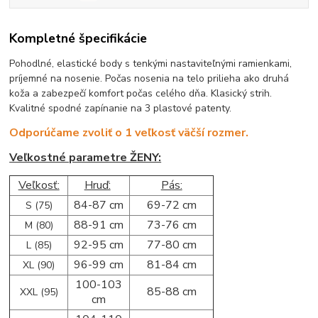
Kompletné špecifikácie
Pohodlné, elastické body s tenkými nastaviteľnými ramienkami,
príjemné na nosenie. Počas nosenia na telo prilieha ako druhá
koža a zabezpečí komfort počas celého dňa. Klasický strih.
Kvalitné spodné zapínanie na 3 plastové patenty.
Odporúčame zvoliť o 1 veľkosť väčší rozmer.
Veľkostné parametre ŽENY:
Veľkosť:
Hruď:
Pás:
84-87 cm
69-72 cm
S (75)
88-91 cm
73-76 cm
M (80)
92-95 cm
77-80 cm
L (85)
96-99 cm
81-84 cm
XL (90)
100-103
85-88 cm
XXL (95)
cm