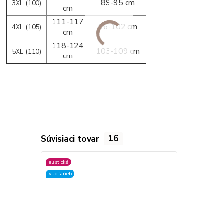
89-95 cm
3XL (100)
cm
111-117
96-102 cm
4XL (105)
cm
118-124
103-109 cm
5XL (110)
cm
Súvisiaci tovar
16
elastické
elastické
viac farieb
viac farieb