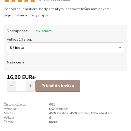
Pohodlné, elastické body s tenkými nastaviteľnými ramienkami,
príjemné na n...
celý popis
Dostupnosť:
Skladom
Veľkosť / farba:
Naša cena
16,90 EUR
/
ks
Pridať do košíka
Číslo produktu:
001
Výrobca:
DOREANSE
Materiál:
45% bavlna, 45% modal, 10% elastan
Veľkosť:
S
Farba:
biela