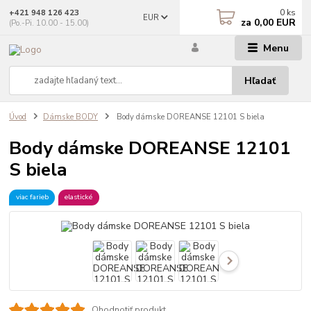
0
ks
+421 948 126 423
EUR
za
0,00 EUR
(Po.-Pi. 10.00 - 15.00)
Menu
Hľadať
Úvod
Dámske BODY
Body dámske DOREANSE 12101 S biela
Body dámske DOREANSE 12101
S biela
viac farieb
elastické
Ohodnotiť produkt