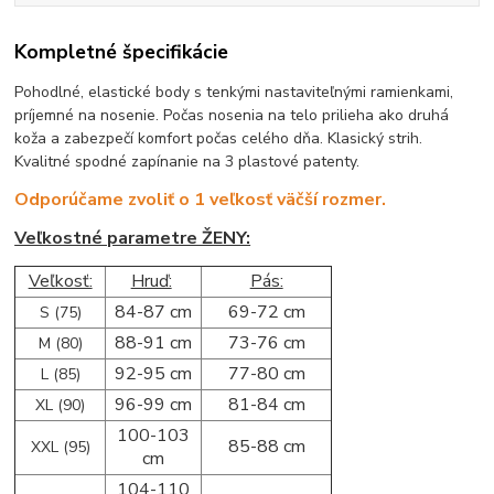
Kompletné špecifikácie
Pohodlné, elastické body s tenkými nastaviteľnými ramienkami,
príjemné na nosenie. Počas nosenia na telo prilieha ako druhá
koža a zabezpečí komfort počas celého dňa. Klasický strih.
Kvalitné spodné zapínanie na 3 plastové patenty.
Odporúčame zvoliť o 1 veľkosť väčší rozmer.
Veľkostné parametre ŽENY:
Veľkosť:
Hruď:
Pás:
84-87 cm
69-72 cm
S (75)
88-91 cm
73-76 cm
M (80)
92-95 cm
77-80 cm
L (85)
96-99 cm
81-84 cm
XL (90)
100-103
85-88 cm
XXL (95)
cm
104-110