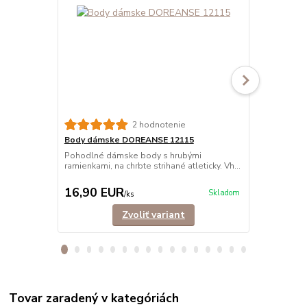
2 hodnotenie
Body dámske DOREANSE 12115
Body dámsk
Pohodlné dámske body s hrubými
Pohodlné dá
ramienkami, na chrbte strihané atleticky. Vh...
ramienkami z
Vyro...
16,90 EUR
16,90 E
Skladom
/
ks
Zvoliť variant
Tovar zaradený v kategóriách