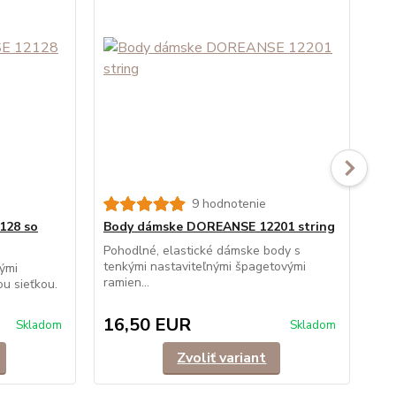
9 hodnotenie
128 so
Body dámske DOREANSE 12201 string
Bo
Pohodlné, elastické dámske body s
Po
tenkými nastaviteľnými špagetovými
ram
ými
ramien...
klas
u sieťkou.
16,50 EUR
1
Skladom
Skladom
Zvoliť variant