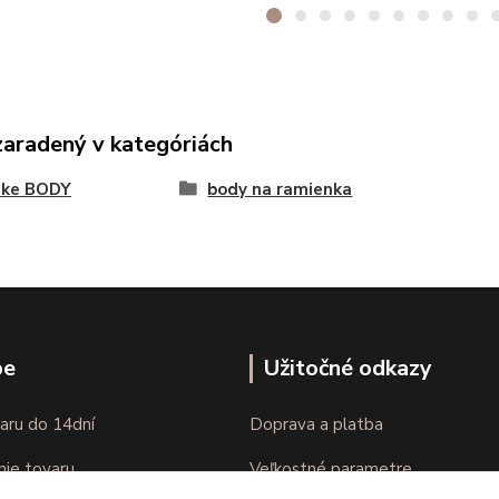
zaradený v kategóriách
ke BODY
body na ramienka
pe
Užitočné odkazy
aru do 14dní
Doprava a platba
nie tovaru
Veľkostné parametre