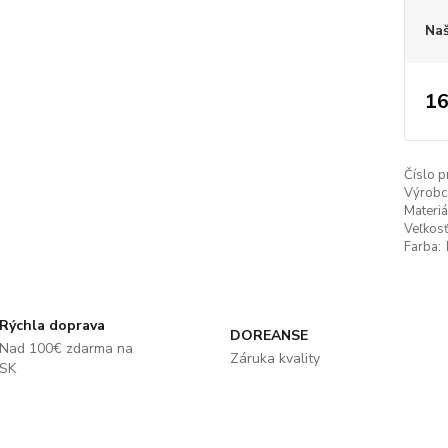
Naš
16
Číslo p
Výrobc
Materiá
Veľkosť
Farba:
Rýchla doprava
DOREANSE
Nad 100€ zdarma na
Záruka kvality
SK