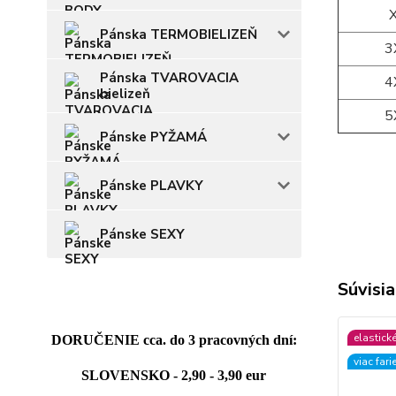
Pánska TERMOBIELIZEŇ
3
Pánska TVAROVACIA
4
bielizeň
5
Pánske PYŽAMÁ
Pánske PLAVKY
Pánske SEXY
Súvisia
elastick
DORUČENIE cca. do 3 pracovných dní:
viac fari
SLOVENSKO - 2,90 - 3,90 eur