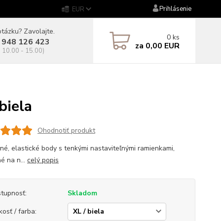
Prihlásenie
EUR
tázku? Zavolajte.
0
ks
 948 126 423
za
0,00 EUR
. 10.00 - 15.00)
iela
Ohodnotiť produkt
né, elastické body s tenkými nastaviteľnými ramienkami,
é na n...
celý popis
tupnosť:
Skladom
kosť / farba: