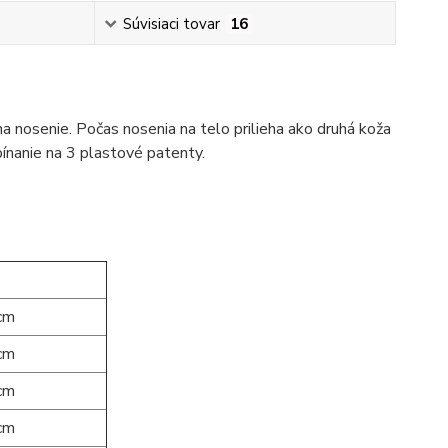
Súvisiaci tovar
16
a nosenie. Počas nosenia na telo prilieha ako druhá koža
pínanie na 3 plastové patenty.
cm
cm
cm
cm