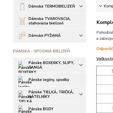
Kompl
Dámska TERMOBIELIZEŇ
Dámska TVAROVACIA,
Komple
sťahovacia bielizeň
Pohodlné,
Dámske PYŽAMÁ
a zabezpe
Odporúča
PÁNSKA - SPODNÁ BIELIZEŇ
Veľkost
Pánske BOXERKY, SLIPY,
TANGÁ
Pánske legíny, spodky
Pánske TIELKÁ, TRIČKÁ,
NÁTELNÍKY
Pánske BODY