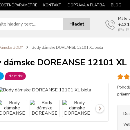
KOSTNÉ PARAMETRE
KONTAKT
DOPRAVA A PLATBA
BLOG
Máte o
Hľadať
+421
(Po.-Pi
Dámske BODY
Body dámske DOREANSE 12101 XL biela
y dámske DOREANSE 12101 XL b
b
elastické
Pohodl
príjemn
Dos
Veľ