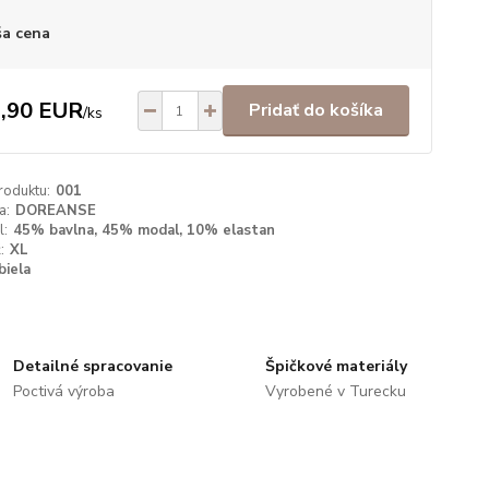
a cena
,90 EUR
Pridať do košíka
/
ks
roduktu:
001
a:
DOREANSE
l:
45% bavlna, 45% modal, 10% elastan
:
XL
biela
Detailné spracovanie
Špičkové materiály
Poctivá výroba
Vyrobené v Turecku