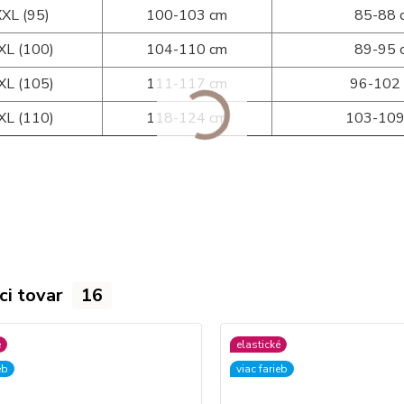
XXL (95)
100-103 cm
85-88 
XL (100)
104-110 cm
89-95 
XL (105)
111-117 cm
96-102
XL (110)
118-124 cm
103-109
ci tovar
16
é
elastické
eb
viac farieb