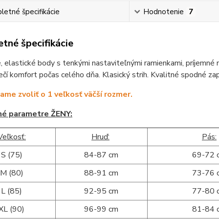
etné špecifikácie
Hodnotenie
7
tné špecifikácie
 elastické body s tenkými nastaviteľnými ramienkami, príjemné n
čí komfort počas celého dňa. Klasický strih. Kvalitné spodné za
me zvoliť o 1 veľkosť väčší rozmer.
né parametre ŽENY:
Veľkosť:
Hruď:
Pás:
S (75)
84-87 cm
69-72 
M (80)
88-91 cm
73-76 
L (85)
92-95 cm
77-80 
XL (90)
96-99 cm
81-84 