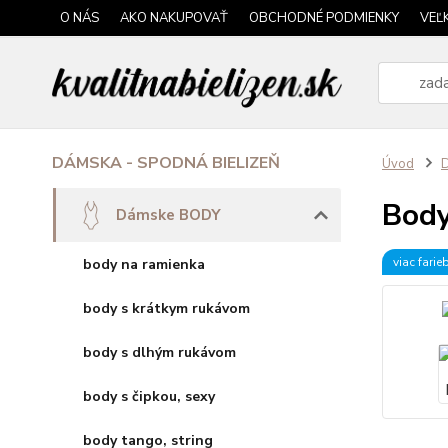
O NÁS
AKO NAKUPOVAŤ
OBCHODNÉ PODMIENKY
VEĽ
DÁMSKA - SPODNÁ BIELIZEŇ
Úvod
Bod
Dámske BODY
viac farie
body na ramienka
body s krátkym rukávom
body s dlhým rukávom
body s čipkou, sexy
body tango, string