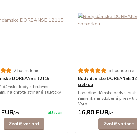
2 hodnotenie
6 hodnotenie
ámske DOREANSE 12115
Body dámske DOREANSE 12
sieťkou
é dámske body s hrubými
mi, na chrbte strihané atleticky.
Pohodlné dámske body s hrub
ramienkami zdobená priesvitno
Vyro...
 EUR
16,90 EUR
Skladom
/
ks
/
ks
Zvoliť variant
Zvoliť variant