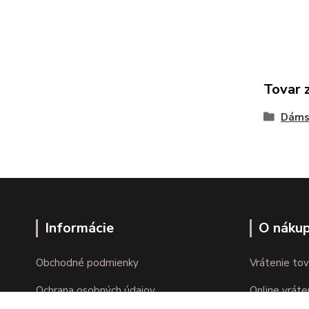
Tovar 
Dáms
Informácie
O náku
Obchodné podmienky
Vrátenie tov
Ochrana osobných údajov
Online vráte