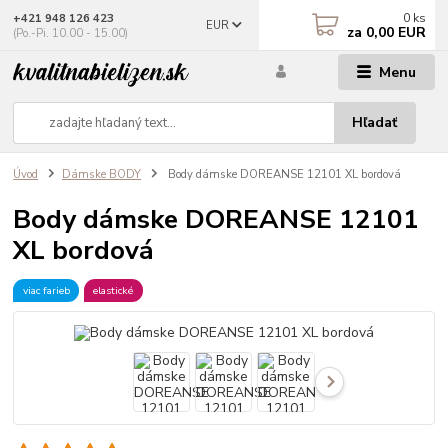
0
ks
+421 948 126 423
EUR
za
0,00 EUR
(Po.-Pi. 10.00 - 15.00)
Menu
Hľadať
Úvod
Dámske BODY
Body dámske DOREANSE 12101 XL bordová
Body dámske DOREANSE 12101
XL bordová
viac farieb
elastické