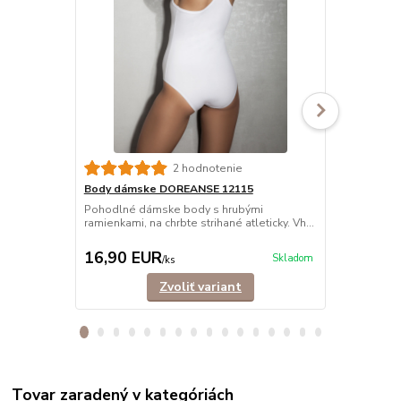
2 hodnotenie
Body dámske DOREANSE 12115
Body dámsk
Pohodlné dámske body s hrubými
Pohodlné dá
ramienkami, na chrbte strihané atleticky. Vh...
ramienkami z
Vyro...
16,90 EUR
16,90 E
Skladom
/
ks
Zvoliť variant
Tovar zaradený v kategóriách