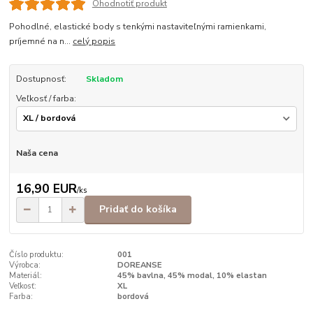
Ohodnotiť produkt
Pohodlné, elastické body s tenkými nastaviteľnými ramienkami,
príjemné na n...
celý popis
Dostupnosť:
Skladom
Veľkosť / farba:
Naša cena
16,90 EUR
/
ks
Pridať do košíka
Číslo produktu:
001
Výrobca:
DOREANSE
Materiál:
45% bavlna, 45% modal, 10% elastan
Veľkosť:
XL
Farba:
bordová