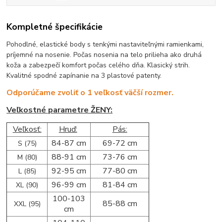
Kompletné špecifikácie
Pohodlné, elastické body s tenkými nastaviteľnými ramienkami,
príjemné na nosenie. Počas nosenia na telo prilieha ako druhá
koža a zabezpečí komfort počas celého dňa. Klasický strih.
Kvalitné spodné zapínanie na 3 plastové patenty.
Odporúčame zvoliť o 1 veľkosť väčší rozmer.
Veľkostné parametre ŽENY:
Veľkosť:
Hruď:
Pás:
84-87 cm
69-72 cm
S (75)
88-91 cm
73-76 cm
M (80)
92-95 cm
77-80 cm
L (85)
96-99 cm
81-84 cm
XL (90)
100-103
85-88 cm
XXL (95)
cm