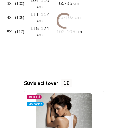
104-110
89-95 cm
3XL (100)
cm
111-117
96-102 cm
4XL (105)
cm
118-124
103-109 cm
5XL (110)
cm
Súvisiaci tovar
16
elastické
elastické
viac farieb
viac farieb