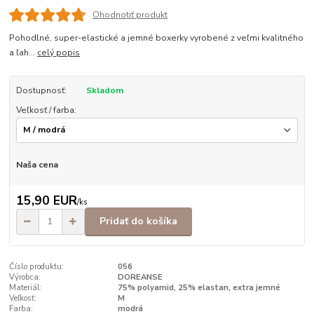
Ohodnotiť produkt
Pohodlné, super-elastické a jemné boxerky vyrobené z veľmi kvalitného
a ľah...
celý popis
Dostupnosť:
Skladom
Veľkosť / farba:
Naša cena
15,90 EUR
/
ks
Pridať do košíka
Číslo produktu:
056
Výrobca:
DOREANSE
Materiál:
75% polyamid, 25% elastan, extra jemné
Veľkosť:
M
Farba:
modrá