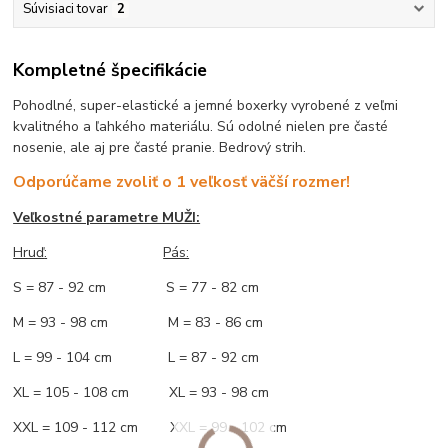
Súvisiaci tovar
2
Kompletné špecifikácie
Pohodlné, super-elastické a jemné boxerky vyrobené z veľmi
kvalitného a ľahkého materiálu. Sú odolné nielen pre časté
nosenie, ale aj pre časté pranie. Bedrový strih.
Odporúčame zvoliť o 1 veľkosť väčší rozmer!
Veľkostné parametre MUŽI:
Hruď
:
Pás:
S = 87 - 92 cm S = 77 - 82 cm
M = 93 - 98 cm M = 83 - 86 cm
L = 99 - 104 cm L = 87 - 92 cm
XL = 105 - 108 cm XL = 93 - 98 cm
XXL = 109 - 112 cm XXL = 99 - 102 cm