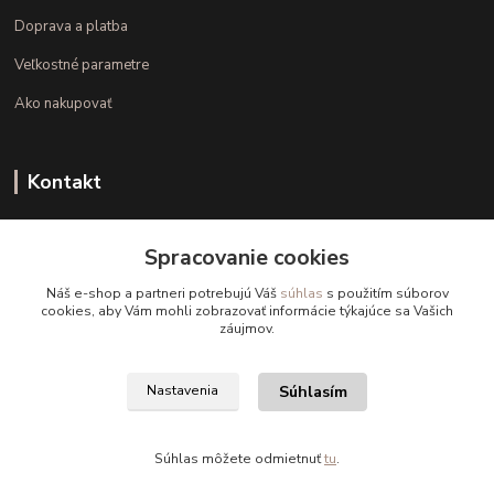
Doprava a platba
Veľkostné parametre
Ako nakupovať
Kontakt
+421 948 126 423
Spracovanie cookies
(Po.-Pi. 10.00 - 15.00)
Náš e-shop a partneri potrebujú Váš
súhlas
s použitím súborov
info@kvalitnaBielizen.sk
cookies, aby Vám mohli zobrazovať informácie týkajúce sa Vašich
záujmov.
Súhlasím
Nastavenia
Copyright © kvalitnabielizen.sk
Súhlas môžete odmietnuť
tu
.