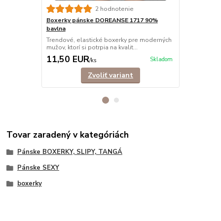
2 hodnotenie
Boxerky pánske DOREANSE 1717 90%
Boxerky pá
bavlna
Trendové bo
ktorí si potrp
Trendové, elastické boxerky pre moderných
mužov, ktorí si potrpia na kvalit...
11,50 EUR
15,40 E
Skladom
/
ks
Zvoliť variant
Tovar zaradený v kategóriách
Pánske BOXERKY, SLIPY, TANGÁ
Pánske SEXY
boxerky