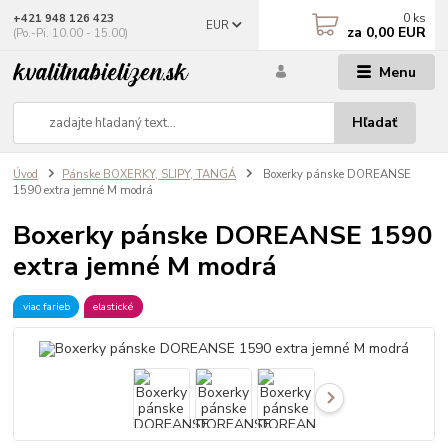
0
ks
+421 948 126 423
EUR
za
0,00 EUR
(Po.-Pi. 10.00 - 15.00)
Menu
Hľadať
Úvod
Pánske BOXERKY, SLIPY, TANGÁ
Boxerky pánske DOREANSE
1590 extra jemné M modrá
Boxerky pánske DOREANSE 1590
extra jemné M modrá
viac farieb
elastické