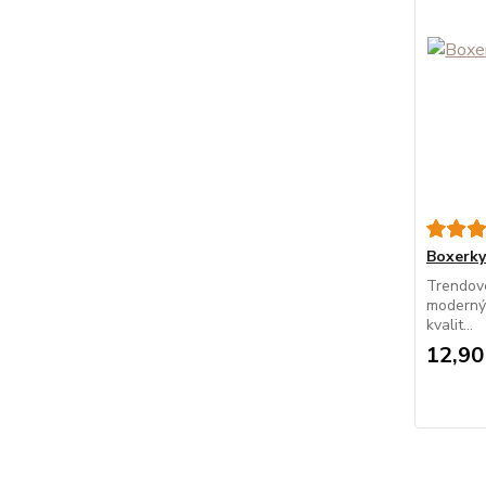
Boxerk
Trendové
modernýc
kvalit...
12,90