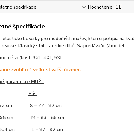
etné špecifikácie
Hodnotenie
11
tné špecifikácie
 elastické boxerky pre moderných mužov, ktorí si potrpia na kva
reanse. Klasický strih, stredne dlhé. Najpredávaňejší model.
zmerné veľkosti 3XL, 4XL, 5XL.
me zvoliť o 1 veľkosť väčší rozmer.
né parametre MUŽI:
Pás:
- 92 cm S = 77 - 82 cm
 - 98 cm M = 83 - 86 cm
- 104 cm L = 87 - 92 cm