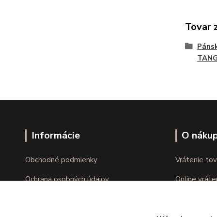
Tovar 
Páns
TAN
Informácie
O náku
Obchodné podmienky
Vrátenie tov
Ochrana osobných údajov
Online vráte
Kontakty
Reklamácie