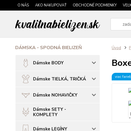
O NÁS
AKO NAKUPOVAŤ
OBCHODNÉ PODMIENKY
VEĽ
DÁMSKA - SPODNÁ BIELIZEŇ
Úvod
P
Boxe
Dámske BODY
viac farie
Dámske TIELKÁ, TRIČKÁ
Dámske NOHAVIČKY
Dámske SETY -
KOMPLETY
Dámske LEGÍNY