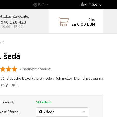
Prihlásenie
EUR
tázku? Zavolajte.
0
ks
 948 126 423
za
0,00 EUR
. 10.00 - 15.00)
edá
 šedá
Ohodnotiť produkt
vé, elastické boxerky pre moderných mužov, ktorí si potrpia na
.
celý popis
tupnosť:
Skladom
kosť / farba: