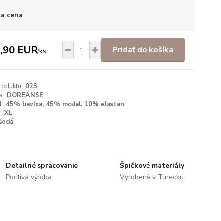
a cena
,90 EUR
Pridať do košíka
/
ks
roduktu:
023
a:
DOREANSE
l:
45% bavlna, 45% modal, 10% elastan
:
XL
šedá
Detailné spracovanie
Špičkové materiály
Poctivá výroba
Vyrobené v Turecku