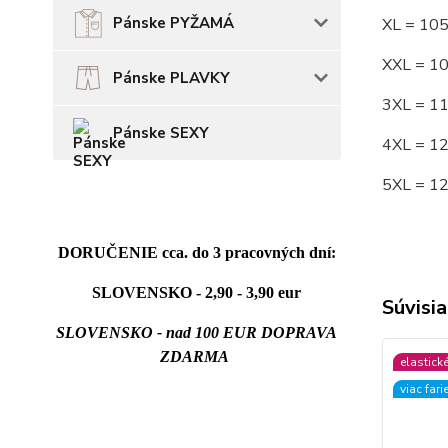
Pánske PYŽAMÁ
XL = 10
XXL = 1
Pánske PLAVKY
3XL = 1
Pánske SEXY
4XL = 1
5XL = 1
DORUČENIE cca. do 3 pracovných dní:
SLOVENSKO - 2,90 - 3,90 eur
Súvisia
SLOVENSKO - nad 100 EUR DOPRAVA
ZDARMA
elastick
viac fari