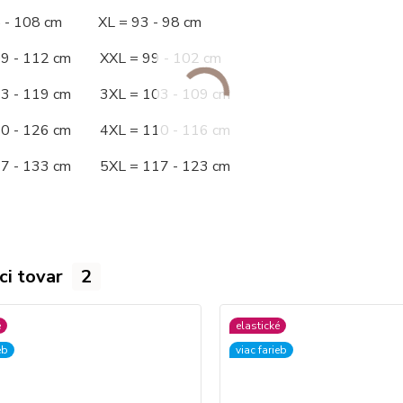
5 - 108 cm XL = 93 - 98 cm
09 - 112 cm XXL = 99 - 102 cm
13 - 119 cm 3XL = 103 - 109 cm
20 - 126 cm 4XL = 110 - 116 cm
27 - 133 cm 5XL = 117 - 123 cm
ci tovar
2
é
elastické
eb
viac farieb