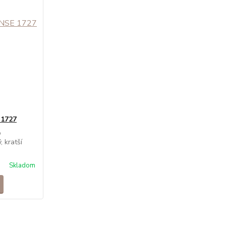
 1727
o
, kratší
Skladom