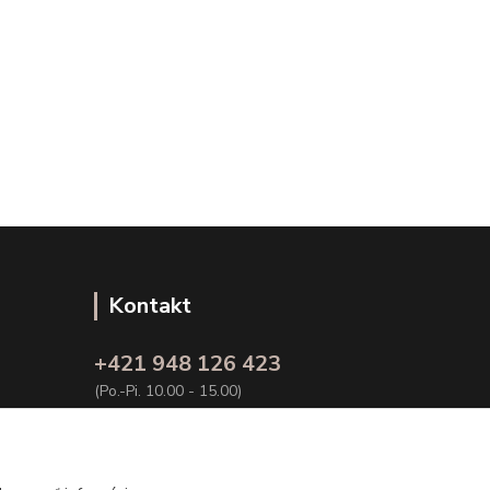
Kontakt
+421 948 126 423
(Po.-Pi. 10.00 - 15.00)
info@kvalitnaBielizen.sk