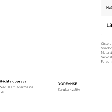
Naš
13
Číslo p
Výrobc
Materiá
Veľkosť
Farba:
Rýchla doprava
DOREANSE
Nad 100€ zdarma na
Záruka kvality
SK