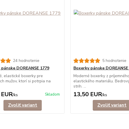
24 hodnotenie
5 hodnotenie
y pánske DOREANSE 1779
Boxerky pánske DOREANSE
, elastické boxerky pre
Moderné boxerky z príjemnéh
h mužov, ktorí si potrpia na
elastického materiálu. Bedrový
strih. ...
 EUR
13,50 EUR
Skladom
/
ks
/
ks
Zvoliť variant
Zvoliť variant