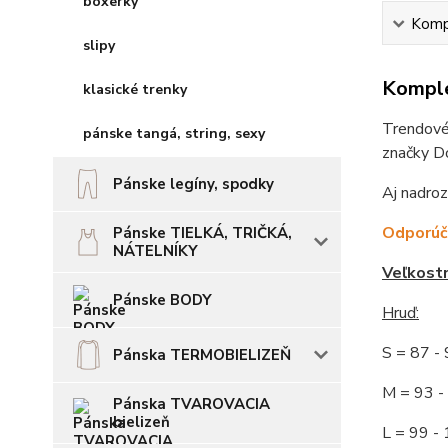
boxerky
Kompl
slipy
Komple
klasické trenky
Trendové,
pánske tangá, string, sexy
značky Do
Pánske legíny, spodky
Aj nadro
Odporúča
Pánske TIELKÁ, TRIČKÁ,
NÁTELNÍKY
Veľkost
Pánske BODY
Hruď
:
S = 87 
Pánska TERMOBIELIZEŇ
M = 93
Pánska TVAROVACIA
bielizeň
L = 99 