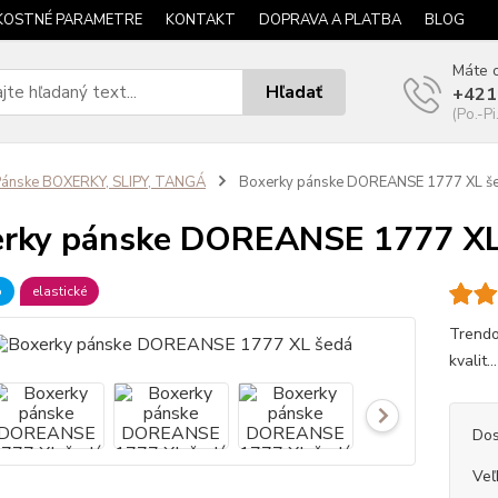
KOSTNÉ PARAMETRE
KONTAKT
DOPRAVA A PLATBA
BLOG
Máte o
Hľadať
+421
(Po.-Pi
ánske BOXERKY, SLIPY, TANGÁ
Boxerky pánske DOREANSE 1777 XL š
rky pánske DOREANSE 1777 XL
b
elastické
Trendo
kvalit..
Dos
Veľ