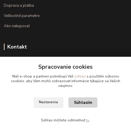
Doprava a platba
Veľkostné parametre
Ako nakupovať
Kontakt
+421 948 126 423
Spracovanie cookies
(Po.-Pi. 10.00 - 15.00)
Náš e-shop a partneri potrebujú Váš
súhlas
s použitím súborov
info@kvalitnaBielizen.sk
cookies, aby Vám mohli zobrazovať informácie týkajúce sa Vašich
záujmov.
Súhlasím
Nastavenia
Copyright © kvalitnabielizen.sk
Súhlas môžete odmietnuť
tu
.