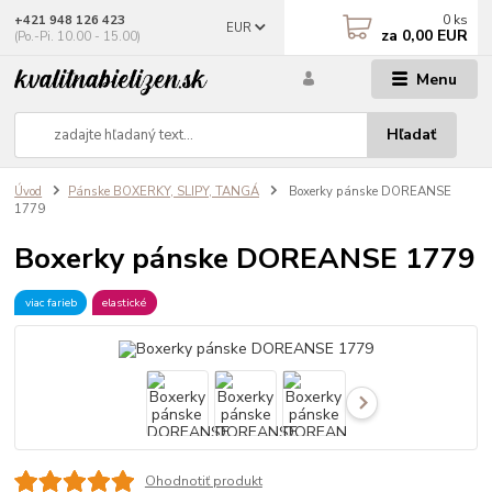
0
ks
+421 948 126 423
EUR
za
0,00 EUR
(Po.-Pi. 10.00 - 15.00)
Menu
Hľadať
Úvod
Pánske BOXERKY, SLIPY, TANGÁ
Boxerky pánske DOREANSE
1779
Boxerky pánske DOREANSE 1779
viac farieb
elastické
Ohodnotiť produkt