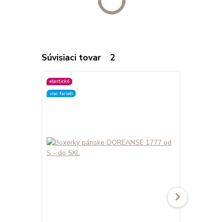
Súvisiaci tovar
2
elastické
elastické
viac farieb
viac farieb