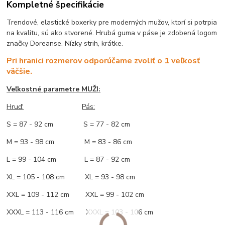
Kompletné špecifikácie
Trendové, elastické boxerky pre moderných mužov, ktorí si potrpia
na kvalitu, sú ako stvorené. Hrubá guma v páse je zdobená logom
značky Doreanse. Nízky strih, krátke.
Pri hranici rozmerov odporúčame zvoliť o 1 veľkosť
väčšie.
Veľkostné parametre MUŽI:
Hruď
:
Pás:
S = 87 - 92 cm S = 77 - 82 cm
M = 93 - 98 cm M = 83 - 86 cm
L = 99 - 104 cm L = 87 - 92 cm
XL = 105 - 108 cm XL = 93 - 98 cm
XXL = 109 - 112 cm XXL = 99 - 102 cm
XXXL = 113 - 116 cm XXXL = 103 - 106 cm