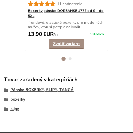
11 hodnotenie
Boxerky pánske DOREANSE 1777 od S - do
Boxerky pá
5XL
Trendové, e
mužov, ktorí s
Trendové, elastické boxerky pre moderných
mužov, ktorí si potrpia na kvalit...
13,90 EUR
12,90 E
Skladom
/
ks
Zvoliť variant
Tovar zaradený v kategóriách
Pánske BOXERKY, SLIPY, TANGÁ
boxerky
slipy