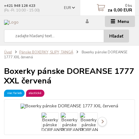
0
ks
+421 948 126 423
EUR
za
0,00 EUR
(Po.-Pi. 10.00 - 15.00)
Menu
Hľadať
Úvod
Pánske BOXERKY, SLIPY, TANGÁ
Boxerky pánske DOREANSE
1777 XXL červená
Boxerky pánske DOREANSE 1777
XXL červená
viac farieb
elastické