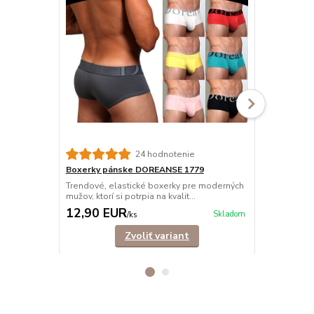
24 hodnotenie
Boxerky pánske DOREANSE 1779
Boxerky pá
Trendové, elastické boxerky pre moderných
Moderné box
mužov, ktorí si potrpia na kvalit...
materiálu. Bed
12,90 EUR
13,50 E
Skladom
/
ks
Zvoliť variant