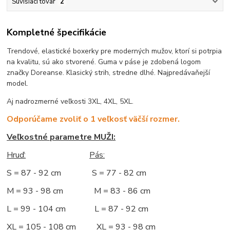
Súvisiaci tovar
2
Kompletné špecifikácie
Trendové, elastické boxerky pre moderných mužov, ktorí si potrpia
na kvalitu, sú ako stvorené. Guma v páse je zdobená logom
značky Doreanse. Klasický strih, stredne dlhé. Najpredávaňejší
model.
Aj nadrozmerné veľkosti 3XL, 4XL, 5XL.
Odporúčame zvoliť o 1 veľkosť väčší rozmer.
Veľkostné parametre MUŽI:
Hruď
:
Pás:
S = 87 - 92 cm S = 77 - 82 cm
M = 93 - 98 cm M = 83 - 86 cm
L = 99 - 104 cm L = 87 - 92 cm
XL = 105 - 108 cm XL = 93 - 98 cm