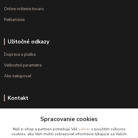
Online vrátenie tovaru
Reklamácie
Užitočné odkazy
Doprava a platba
Veľkostné parametre
Ako nakupovať
Kontakt
+421 948 126 423
Spracovanie cookies
(Po.-Pi. 10.00 - 15.00)
Náš e-shop a partneri potrebujú Váš
súhlas
s použitím súborov
info@kvalitnaBielizen.sk
cookies, aby Vám mohli zobrazovať informácie týkajúce sa Vašich