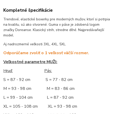
Kompletné špecifikácie
Trendové, elastické boxerky pre moderných mužov, ktorí si potrpia
na kvalitu, sú ako stvorené. Guma v páse je zdobená logom
značky Doreanse. Klasický strih, stredne dlhé. Najpredávaňejší
model.
Aj nadrozmerné veľkosti 3XL, 4XL, 5XL.
Odporúčame zvoliť o 1 veľkosť väčší rozmer.
Veľkostné parametre MUŽI:
Hruď
:
Pás:
S = 87 - 92 cm S = 77 - 82 cm
M = 93 - 98 cm M = 83 - 86 cm
L = 99 - 104 cm L = 87 - 92 cm
XL = 105 - 108 cm XL = 93 - 98 cm