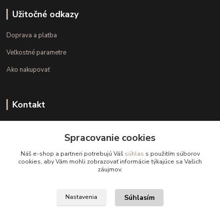
Užitočné odkazy
Doprava a platba
Veľkostné parametre
Ako nakupovať
Kontakt
+421 948 126 423
Spracovanie cookies
(Po.-Pi. 10.00 - 15.00)
Náš e-shop a partneri potrebujú Váš
súhlas
s použitím súborov
info@kvalitnaBielizen.sk
cookies, aby Vám mohli zobrazovať informácie týkajúce sa Vašich
záujmov.
Súhlasím
Nastavenia