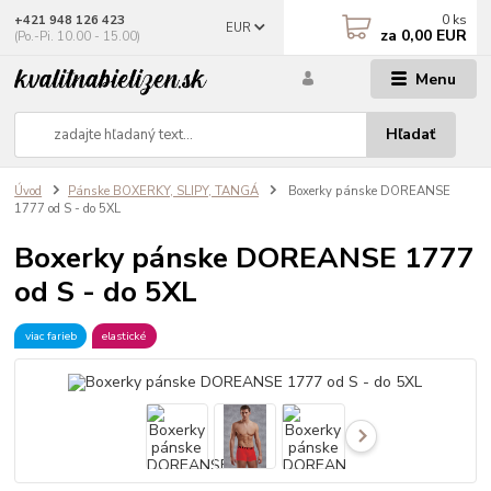
0
ks
+421 948 126 423
EUR
za
0,00 EUR
(Po.-Pi. 10.00 - 15.00)
Menu
Hľadať
Úvod
Pánske BOXERKY, SLIPY, TANGÁ
Boxerky pánske DOREANSE
1777 od S - do 5XL
Boxerky pánske DOREANSE 1777
od S - do 5XL
viac farieb
elastické