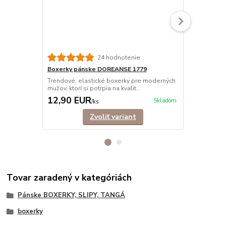
24 hodnotenie
Boxerky pánske DOREANSE 1779
Boxerky pá
Trendové, elastické boxerky pre moderných
Moderné box
mužov, ktorí si potrpia na kvalit...
materiálu. Bed
12,90 EUR
13,50 E
Skladom
/
ks
Zvoliť variant
Tovar zaradený v kategóriách
Pánske BOXERKY, SLIPY, TANGÁ
boxerky