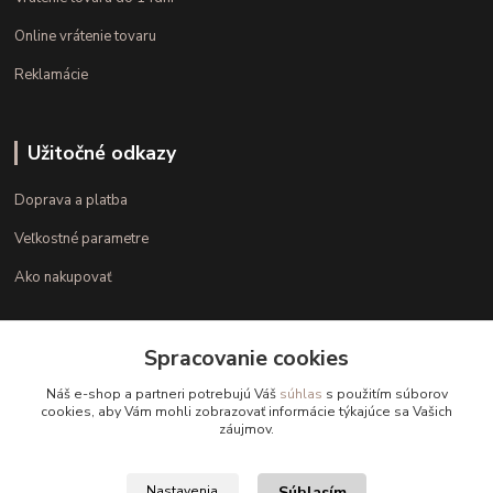
Online vrátenie tovaru
Reklamácie
Užitočné odkazy
Doprava a platba
Veľkostné parametre
Ako nakupovať
Kontakt
Spracovanie cookies
Náš e-shop a partneri potrebujú Váš
súhlas
s použitím súborov
+421 948 126 423
cookies, aby Vám mohli zobrazovať informácie týkajúce sa Vašich
záujmov.
(Po.-Pi. 10.00 - 15.00)
info@kvalitnaBielizen.sk
Súhlasím
Nastavenia