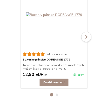
24 hodnotenie
Boxerky pánske DOREANSE 1779
Boxerky pá
Trendové, elastické boxerky pre moderných
Moderné box
mužov, ktorí si potrpia na kvalit...
materiálu. Bed
12,90 EUR
13,50 E
Skladom
/
ks
Zvoliť variant