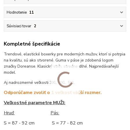
Hodnotenie
11
Súvisiaci tovar
2
Kompletné špecifikácie
Trendové, elastické boxerky pre moderných mužov, ktorí si potrpia
na kvalitu, sú ako stvorené. Guma v páse je zdobená logom
značky Doreanse. Klasický strih, stredne dlhé. Najpredávaňejší
model.
Aj nadrozmerné veľkosti 3XL, 4XL, 5XL.
Odporúčame zvoliť o 1 veľkosť väčší rozmer.
Veľkostné parametre MUŽI:
Hruď
:
Pás:
S = 87 - 92 cm S = 77 - 82 cm