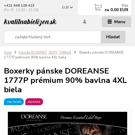
0
ks
+421 948 126 423
EUR
za
0,00 EUR
(Po.-Pi. 10.00 - 15.00)
Menu
Hľadať
Úvod
Pánske BOXERKY, SLIPY, TANGÁ
Boxerky pánske DOREANSE
1777P prémium 90% bavlna 4XL biela
Boxerky pánske DOREANSE
1777P prémium 90% bavlna 4XL
biela
viac farieb
elastické