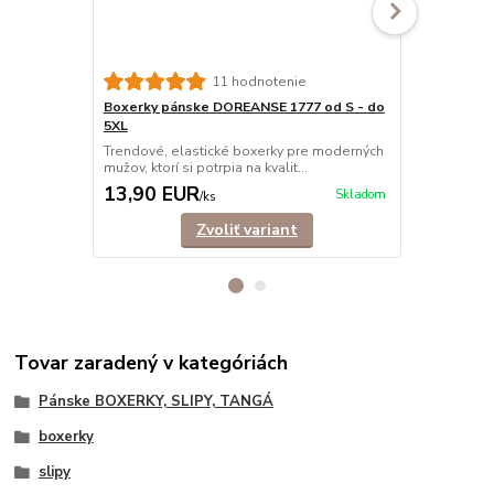
11 hodnotenie
Boxerky pánske DOREANSE 1777 od S - do
Boxerky pá
5XL
Trendové, e
mužov, ktorí s
Trendové, elastické boxerky pre moderných
mužov, ktorí si potrpia na kvalit...
13,90 EUR
12,90 E
Skladom
/
ks
Zvoliť variant
Tovar zaradený v kategóriách
Pánske BOXERKY, SLIPY, TANGÁ
boxerky
slipy