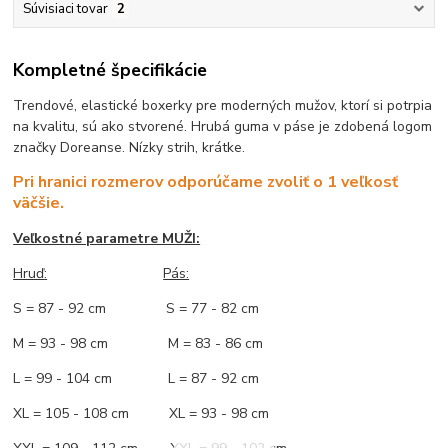
Súvisiaci tovar
2
Kompletné špecifikácie
Trendové, elastické boxerky pre moderných mužov, ktorí si potrpia
na kvalitu, sú ako stvorené. Hrubá guma v páse je zdobená logom
značky Doreanse. Nízky strih, krátke.
Pri hranici rozmerov odporúčame zvoliť o 1 veľkosť
väčšie.
Veľkostné parametre MUŽI:
Hruď
:
Pás:
S = 87 - 92 cm S = 77 - 82 cm
M = 93 - 98 cm M = 83 - 86 cm
L = 99 - 104 cm L = 87 - 92 cm
XL = 105 - 108 cm XL = 93 - 98 cm