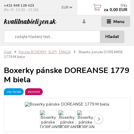
0
ks
+421 948 126 423
EUR
za
0,00 EUR
(Po.-Pi. 10.00 - 15.00)
Menu
Hľadať
Úvod
Pánske BOXERKY, SLIPY, TANGÁ
Boxerky pánske DOREANSE
1779 M biela
Boxerky pánske DOREANSE 1779
M biela
viac farieb
elastické