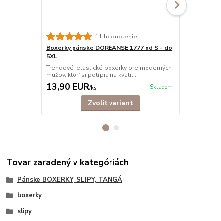
11 hodnotenie
Boxerky pánske DOREANSE 1777 od S - do
Boxerky pá
5XL
Trendové, e
mužov, ktorí s
Trendové, elastické boxerky pre moderných
mužov, ktorí si potrpia na kvalit...
13,90 EUR
12,90 E
Skladom
/
ks
Zvoliť variant
Tovar zaradený v kategóriách
Pánske BOXERKY, SLIPY, TANGÁ
boxerky
slipy