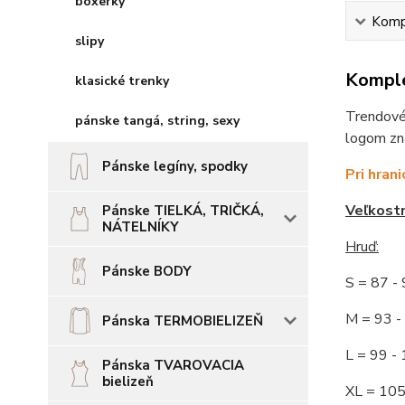
boxerky
Kompl
slipy
Komple
klasické trenky
Trendové,
pánske tangá, string, sexy
logom zna
Pánske legíny, spodky
Pri hran
Veľkost
Pánske TIELKÁ, TRIČKÁ,
NÁTELNÍKY
Hruď
:
Pánske BODY
S = 87 
M = 93
Pánska TERMOBIELIZEŇ
L = 99 
Pánska TVAROVACIA
bielizeň
XL = 10