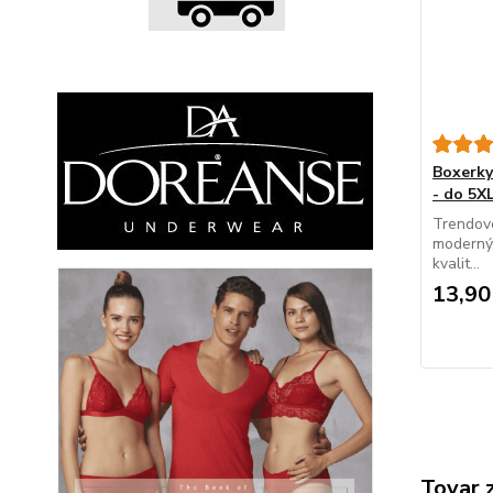
Boxerk
- do 5X
Trendové
modernýc
kvalit...
13,90
Tovar 