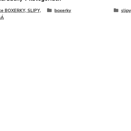
ke BOXERKY, SLIPY,
boxerky
slipy
GÁ