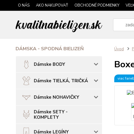
O NÁS
AKO NAKUPOVAŤ
OBCHODNÉ PODMIENKY
VEĽ
DÁMSKA - SPODNÁ BIELIZEŇ
Úvod
P
Boxe
Dámske BODY
viac farie
Dámske TIELKÁ, TRIČKÁ
Dámske NOHAVIČKY
Dámske SETY -
KOMPLETY
Dámske LEGÍNY