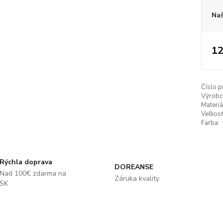
Naš
12
Číslo p
Výrobc
Materiá
Veľkosť
Farba:
Rýchla doprava
DOREANSE
Nad 100€ zdarma na
Záruka kvality
SK