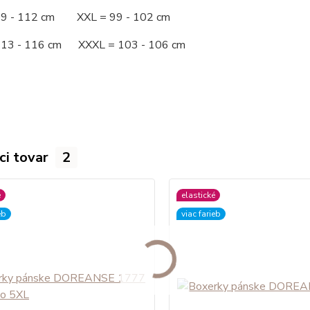
09 - 112 cm XXL = 99 - 102 cm
113 - 116 cm XXXL = 103 - 106 cm
ci tovar
2
é
elastické
eb
viac farieb