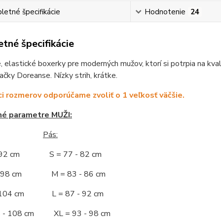
etné špecifikácie
Hodnotenie
24
tné špecifikácie
 elastické boxerky pre moderných mužov, ktorí si potrpia na kva
čky Doreanse. Nízky strih, krátke.
ici rozmerov odporúčame zvoliť o 1 veľkosť väčšie.
né parametre MUŽI:
Pás:
- 92 cm S = 77 - 82 cm
 - 98 cm M = 83 - 86 cm
- 104 cm L = 87 - 92 cm
5 - 108 cm XL = 93 - 98 cm