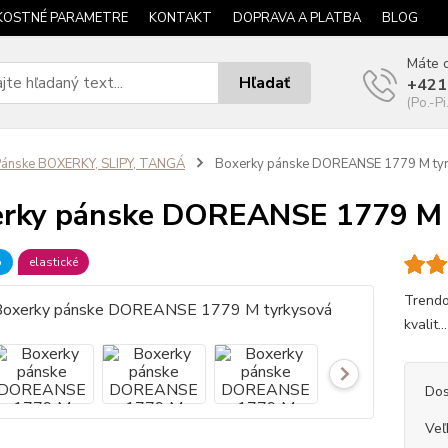
KOSTNÉ PARAMETRE
KONTAKT
DOPRAVA A PLATBA
BLOG
Máte o
Hľadať
+421
(Po.-Pi
ánske BOXERKY, SLIPY, TANGÁ
Boxerky pánske DOREANSE 1779 M ty
rky pánske DOREANSE 1779 M 
b
elastické
Trendo
kvalit..
Dos
Veľ