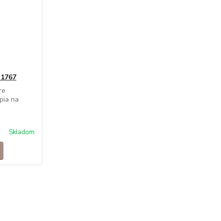
 1767
re
pia na
Skladom