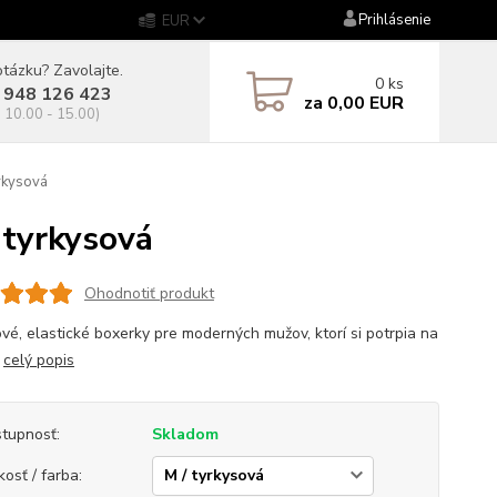
Prihlásenie
EUR
tázku? Zavolajte.
0
ks
 948 126 423
za
0,00 EUR
. 10.00 - 15.00)
rkysová
tyrkysová
Ohodnotiť produkt
vé, elastické boxerky pre moderných mužov, ktorí si potrpia na
.
celý popis
tupnosť:
Skladom
kosť / farba: