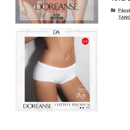
Páns
TAN