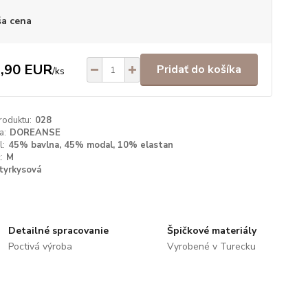
a cena
,90 EUR
Pridať do košíka
/
ks
roduktu:
028
a:
DOREANSE
l:
45% bavlna, 45% modal, 10% elastan
:
M
tyrkysová
Detailné spracovanie
Špičkové materiály
Poctivá výroba
Vyrobené v Turecku