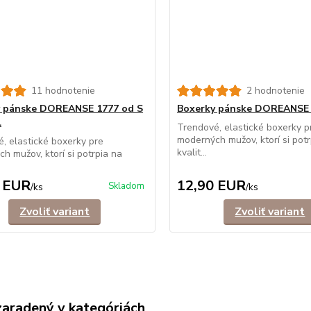
11 hodnotenie
2 hodnotenie
y pánske DOREANSE 1777 od S
Boxerky pánske DOREANSE
L
Trendové, elastické boxerky p
moderných mužov, ktorí si potr
, elastické boxerky pre
kvalit...
h mužov, ktorí si potrpia na
 EUR
12,90 EUR
Skladom
/
ks
/
ks
Zvoliť variant
Zvoliť variant
zaradený v kategóriách