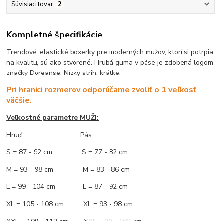
Súvisiaci tovar
2
Kompletné špecifikácie
Trendové, elastické boxerky pre moderných mužov, ktorí si potrpia
na kvalitu, sú ako stvorené. Hrubá guma v páse je zdobená logom
značky Doreanse. Nízky strih, krátke.
Pri hranici rozmerov odporúčame zvoliť o 1 veľkosť
väčšie.
Veľkostné parametre MUŽI:
Hruď
:
Pás:
S = 87 - 92 cm S = 77 - 82 cm
M = 93 - 98 cm M = 83 - 86 cm
L = 99 - 104 cm L = 87 - 92 cm
XL = 105 - 108 cm XL = 93 - 98 cm