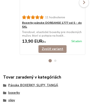
11 hodnotenie
Boxerky pánske DOREANSE 1777 od S - do
Boxerky pá
5XL
Trendové, e
mužov, ktorí s
Trendové, elastické boxerky pre moderných
mužov, ktorí si potrpia na kvalit...
13,90 EUR
12,90 E
Skladom
/
ks
Zvoliť variant
Tovar zaradený v kategóriách
Pánske BOXERKY, SLIPY, TANGÁ
boxerky
slipy