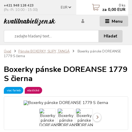
0
ks
+421 948 126 423
EUR
za
0,00 EUR
(Po.-Pi. 10.00 - 15.00)
Menu
Hľadať
Úvod
Pánske BOXERKY, SLIPY, TANGÁ
Boxerky pánske DOREANSE
1779 S čierna
Boxerky pánske DOREANSE 1779
S čierna
viac farieb
elastické