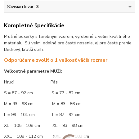
Súvisiaci tovar
3
Kompletné špecifikácie
Pružné boxerky s farebným vzorom, vyrobené z veľmi kvalitného
materiálu. Sú veľmi odolné pre časté nosenie, aj pre časté pranie.
Bedrový, kratší strih.
Odporúčame zvoliť o 1 veľkosť väčší rozmer.
Veľkostné parametre MUŽI:
Hruď
:
Pás:
S = 87 - 92 cm S = 77 - 82 cm
M = 93 - 98 cm M = 83 - 86 cm
L = 99 - 104 cm L = 87 - 92 cm
XL = 105 - 108 cm XL = 93 - 98 cm
XXL = 109 - 112 cm XXL = 99 - 102 cm