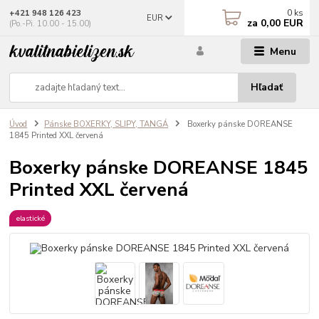
0
ks
+421 948 126 423
EUR
za
0,00 EUR
(Po.-Pi. 10.00 - 15.00)
Menu
Hľadať
Úvod
Pánske BOXERKY, SLIPY, TANGÁ
Boxerky pánske DOREANSE
1845 Printed XXL červená
Boxerky pánske DOREANSE 1845
Printed XXL červená
elastické