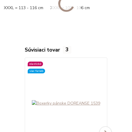
XXXL = 113 - 116 cm XXXL = 103 - 106 cm
Súvisiaci tovar
3
elastické
viac farieb