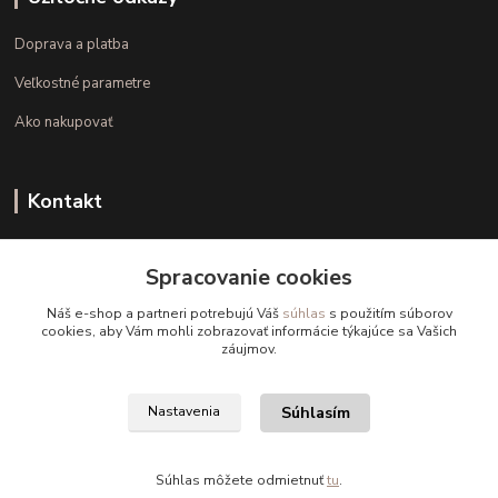
Doprava a platba
Veľkostné parametre
Ako nakupovať
Kontakt
+421 948 126 423
Spracovanie cookies
(Po.-Pi. 10.00 - 15.00)
Náš e-shop a partneri potrebujú Váš
súhlas
s použitím súborov
info@kvalitnaBielizen.sk
cookies, aby Vám mohli zobrazovať informácie týkajúce sa Vašich
záujmov.
Súhlasím
Nastavenia
Copyright © kvalitnabielizen.sk
Súhlas môžete odmietnuť
tu
.