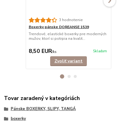
3 hodnotenie
Boxerky pánske DOREANSE 1539
Boxerky pá
bavlna
Trendové, elastické boxerky pre moderných
mužov, ktorí si potrpia na kvalit...
Trendové, b
mužov, ktorí s
8,50 EUR
14,90 E
Skladom
/
ks
Zvoliť variant
Tovar zaradený v kategóriách
Pánske BOXERKY, SLIPY, TANGÁ
boxerky