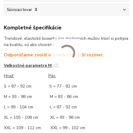
Súvisiaci tovar
3
Kompletné špecifikácie
Trendové, elastické boxerky pre moderných mužov, ktorí si potrpia
na kvalitu, sú ako stvorené.
Odporúčame zvoliť o 1 veľkosť väčší rozmer.
Veľkostné parametre MUŽI:
Hruď
:
Pás:
S = 87 - 92 cm S = 77 - 82 cm
M = 93 - 98 cm M = 83 - 86 cm
L = 99 - 104 cm L = 87 - 92 cm
XL = 105 - 108 cm XL = 93 - 98 cm
XXL = 109 - 112 cm XXL = 99 - 102 cm