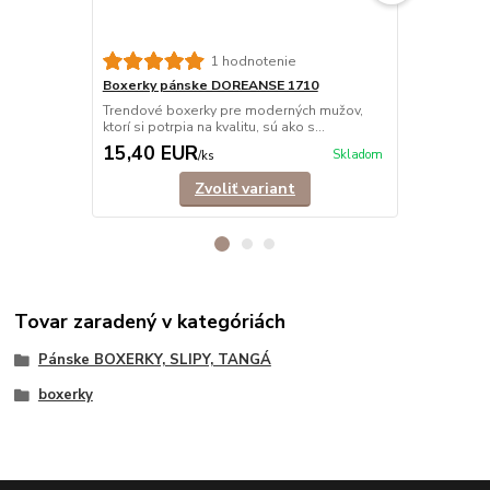
1 hodnotenie
Boxerky pánske DOREANSE 1710
Boxerky pá
Trendové boxerky pre moderných mužov,
Moderné box
ktorí si potrpia na kvalitu, sú ako s...
materiálu. Bed
15,40 EUR
13,50 E
Skladom
/
ks
Zvoliť variant
Tovar zaradený v kategóriách
Pánske BOXERKY, SLIPY, TANGÁ
boxerky