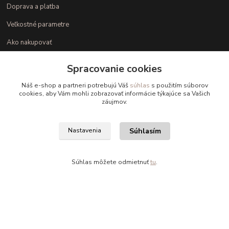
Doprava a platba
Veľkostné parametre
Ako nakupovať
Spracovanie cookies
Kontakt
Náš e-shop a partneri potrebujú Váš
súhlas
s použitím súborov
cookies, aby Vám mohli zobrazovať informácie týkajúce sa Vašich
+421 948 126 423
záujmov.
(Po.-Pi. 10.00 - 15.00)
Súhlasím
Nastavenia
info@kvalitnaBielizen.sk
Súhlas môžete odmietnuť
tu
.
Copyright © kvalitnabielizen.sk