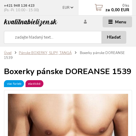
0
ks
+421 948 126 423
EUR
za
0,00 EUR
(Po.-Pi. 10.00 - 15.00)
Menu
Hľadať
Úvod
Pánske BOXERKY, SLIPY, TANGÁ
Boxerky pánske DOREANSE
1539
Boxerky pánske DOREANSE 1539
viac farieb
elastické