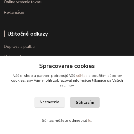
Online vrátenie tovaru
Reklamácie
Užitočné odkazy
Doprava a platba
Veľkostné parametre
Spracovanie cookies
Ako nakupovať
Náš e-shop a partneri potrebujú Váš
súhlas
s použitím súborov
cookies, aby Vám mohli zobrazovať informácie týkajúce sa Vašich
záujmov.
Kontakt
+421 948 126 423
Súhlasím
Nastavenia
(Po.-Pi. 10.00 - 15.00)
info@kvalitnaBielizen.sk
Súhlas môžete odmietnuť
tu
.