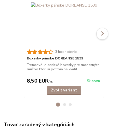
3 hodnotenie
Boxerky pánske DOREANSE 1539
Boxerky pá
bavlna
Trendové, elastické boxerky pre moderných
mužov, ktorí si potrpia na kvalit...
Trendové, b
mužov, ktorí s
8,50 EUR
14,90 E
Skladom
/
ks
Zvoliť variant
Tovar zaradený v kategóriách