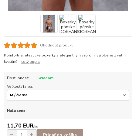
Ohodnotiť produkt
Komfortné, elastické boxerky s elegantným vzorom, vyrobené z veľmi
kvalitné...
celý popis
Dostupnosť:
Skladom
Veľkosť / farba:
Naša cena
11,70 EUR
/
ks
Pridať do košíka