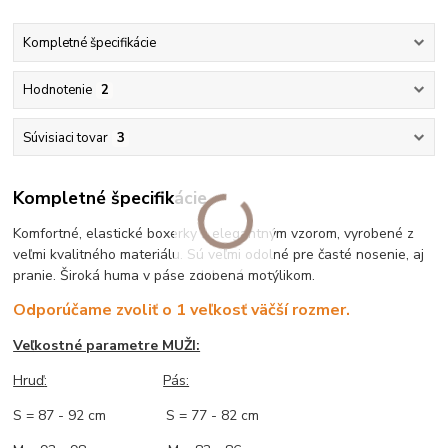
Kompletné špecifikácie
Hodnotenie
2
Súvisiaci tovar
3
Kompletné špecifikácie
Komfortné, elastické boxerky s elegantným vzorom, vyrobené z
veľmi kvalitného materiálu. Sú veľmi odolné pre časté nosenie, aj
pranie. Široká huma v páse zdobená motýlikom.
Odporúčame zvoliť o 1 veľkosť väčší rozmer.
Veľkostné parametre MUŽI:
Hruď
:
Pás:
S = 87 - 92 cm S = 77 - 82 cm