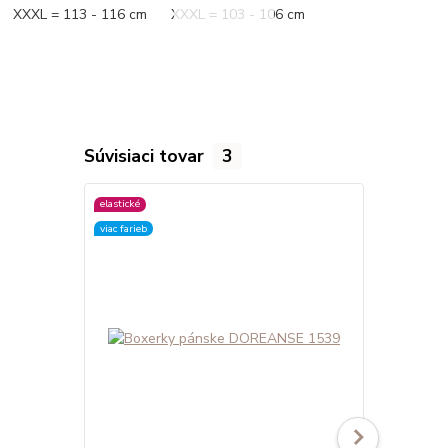
XXXL = 113 - 116 cm XXXL = 103 - 106 cm
Súvisiaci tovar
3
elastické
viac farieb