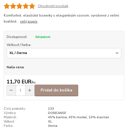
Ohodnotiť produkt
Komfortné, elastické boxerky s elegantným vzorom, vyrobené z veľmi
kvalitné...
celý popis
Dostupnosť:
Skladom
Veľkosť / farba:
Naša cena
11,70 EUR
/
ks
Pridať do košíka
Číslo produktu:
133
Výrobca:
DOREANSE
Materiál:
45% bavlna, 45% modal, 10% elastan
Veľkosť:
XL
Farba:
čierna