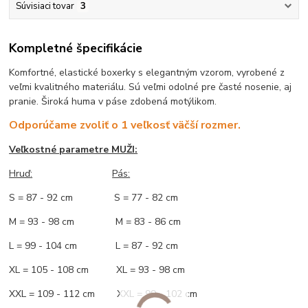
Súvisiaci tovar
3
Kompletné špecifikácie
Komfortné, elastické boxerky s elegantným vzorom, vyrobené z
veľmi kvalitného materiálu. Sú veľmi odolné pre časté nosenie, aj
pranie. Široká huma v páse zdobená motýlikom.
Odporúčame zvoliť o 1 veľkosť väčší rozmer.
Veľkostné parametre MUŽI:
Hruď
:
Pás:
S = 87 - 92 cm S = 77 - 82 cm
M = 93 - 98 cm M = 83 - 86 cm
L = 99 - 104 cm L = 87 - 92 cm
XL = 105 - 108 cm XL = 93 - 98 cm
XXL = 109 - 112 cm XXL = 99 - 102 cm