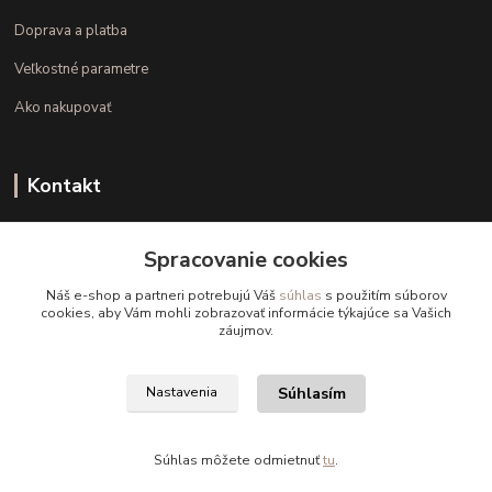
Doprava a platba
Veľkostné parametre
Ako nakupovať
Kontakt
+421 948 126 423
Spracovanie cookies
(Po.-Pi. 10.00 - 15.00)
Náš e-shop a partneri potrebujú Váš
súhlas
s použitím súborov
info@kvalitnaBielizen.sk
cookies, aby Vám mohli zobrazovať informácie týkajúce sa Vašich
záujmov.
Súhlasím
Nastavenia
Copyright © kvalitnabielizen.sk
Súhlas môžete odmietnuť
tu
.