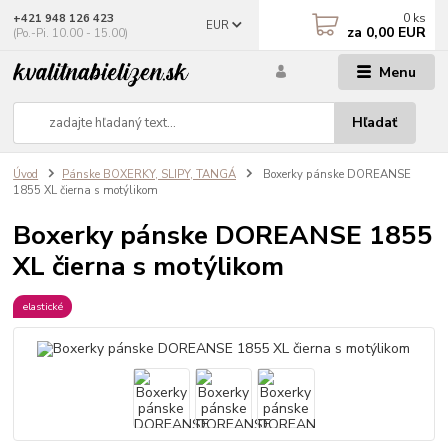
0
ks
+421 948 126 423
EUR
za
0,00 EUR
(Po.-Pi. 10.00 - 15.00)
Menu
Hľadať
Úvod
Pánske BOXERKY, SLIPY, TANGÁ
Boxerky pánske DOREANSE
1855 XL čierna s motýlikom
Boxerky pánske DOREANSE 1855
XL čierna s motýlikom
elastické