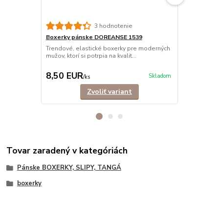
3 hodnotenie
Boxerky pánske DOREANSE 1539
Boxerky pá
bavlna
Trendové, elastické boxerky pre moderných
mužov, ktorí si potrpia na kvalit...
Trendové, b
mužov, ktorí s
8,50 EUR
14,90 E
Skladom
/
ks
Zvoliť variant
Tovar zaradený v kategóriách
Pánske BOXERKY, SLIPY, TANGÁ
boxerky