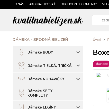
O NÁS
AKO NAKUPOVAŤ
OBCHODNÉ PODMIENKY
VEĽ
DÁMSKA - SPODNÁ BIELIZEŇ
Úvod
P
Boxe
Dámske BODY
elastické
Dámske TIELKÁ, TRIČKÁ
Dámske NOHAVIČKY
Dámske SETY -
KOMPLETY
Dámske LEGÍNY