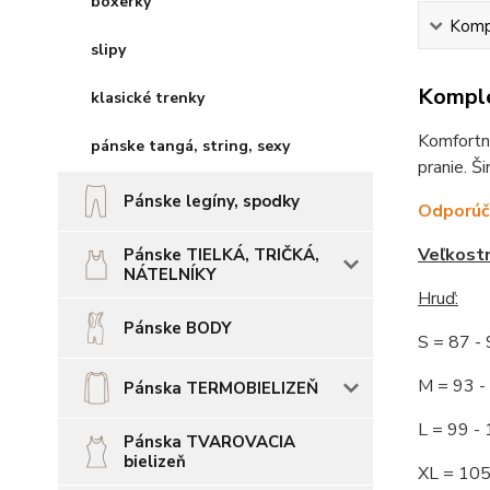
boxerky
Kompl
slipy
Komple
klasické trenky
Komfortné
pánske tangá, string, sexy
pranie. Š
Pánske legíny, spodky
Odporúča
Veľkost
Pánske TIELKÁ, TRIČKÁ,
NÁTELNÍKY
Hruď
:
Pánske BODY
S = 87 
M = 93
Pánska TERMOBIELIZEŇ
L = 99 
Pánska TVAROVACIA
bielizeň
XL = 10