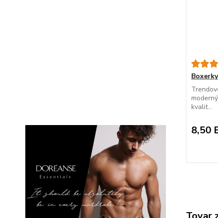
Boxerk
Trendové
modernýc
kvalit...
8,50 
Tovar 