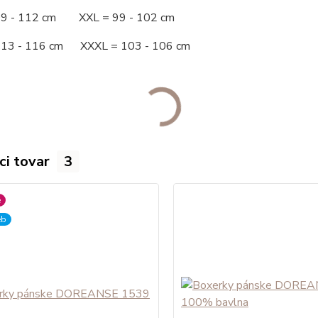
09 - 112 cm XXL = 99 - 102 cm
113 - 116 cm XXXL = 103 - 106 cm
ci tovar
3
é
eb