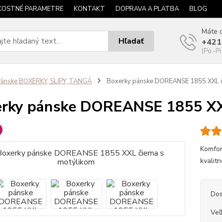
KOSTNÉ PARAMETRE
KONTAKT
DOPRAVA A PLATBA
BLOG
Máte o
Hľadať
+421
(Po.-Pi
ánske BOXERKY, SLIPY, TANGÁ
Boxerky pánske DOREANSE 1855 XXL či
rky pánske DOREANSE 1855 XXL
Komfor
kvalitn
Dos
Veľ