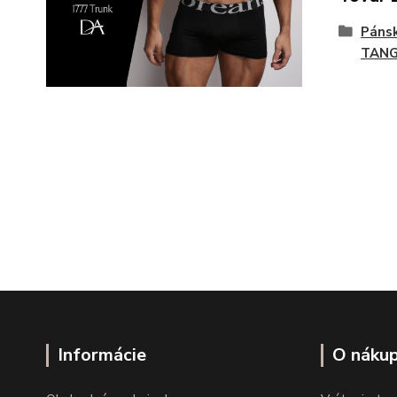
Páns
TAN
Informácie
O náku