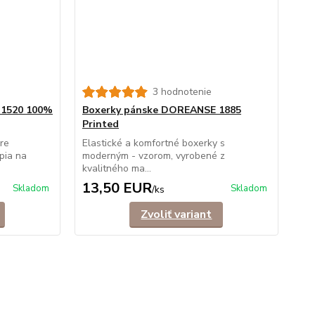
3 hodnotenie
 1520 100%
Boxerky pánske DOREANSE 1885
Printed
re
Elastické a komfortné boxerky s
pia na
moderným - vzorom, vyrobené z
kvalitného ma...
13,50 EUR
Skladom
Skladom
/
ks
Zvoliť variant