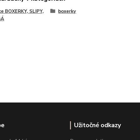
ke BOXERKY, SLIPY,
boxerky
GÁ
pe
Užitočné odkazy