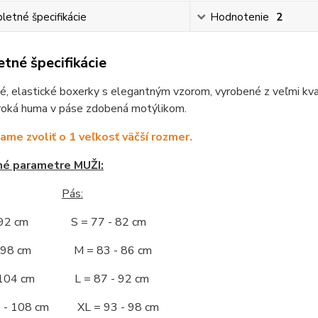
etné špecifikácie
Hodnotenie
2
tné špecifikácie
, elastické boxerky s elegantným vzorom, vyrobené z veľmi kval
iroká huma v páse zdobená motýlikom.
me zvoliť o 1 veľkosť väčší rozmer.
né parametre MUŽI:
Pás:
- 92 cm S = 77 - 82 cm
 - 98 cm M = 83 - 86 cm
- 104 cm L = 87 - 92 cm
5 - 108 cm XL = 93 - 98 cm