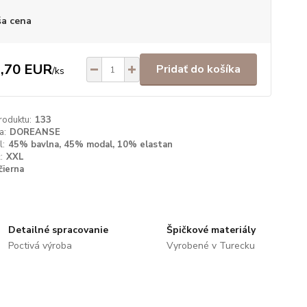
a cena
,70 EUR
Pridať do košíka
/
ks
roduktu:
133
a:
DOREANSE
l:
45% bavlna, 45% modal, 10% elastan
:
XXL
čierna
Detailné spracovanie
Špičkové materiály
Poctivá výroba
Vyrobené v Turecku