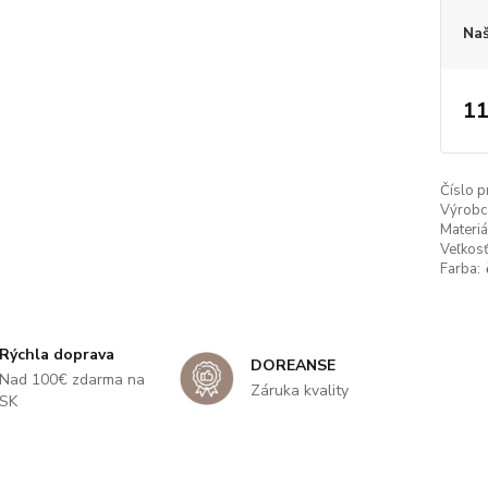
Naš
11
Číslo p
Výrobc
Materiá
Veľkosť
Farba:
Rýchla doprava
DOREANSE
Nad 100€ zdarma na
Záruka kvality
SK