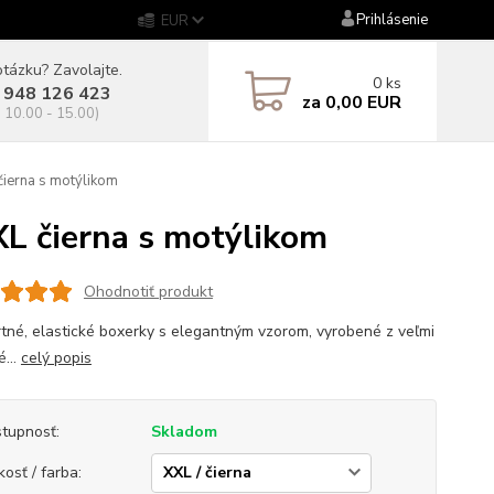
Prihlásenie
EUR
tázku? Zavolajte.
0
ks
 948 126 423
za
0,00 EUR
. 10.00 - 15.00)
erna s motýlikom
 čierna s motýlikom
Ohodnotiť produkt
tné, elastické boxerky s elegantným vzorom, vyrobené z veľmi
é...
celý popis
tupnosť:
Skladom
kosť / farba: