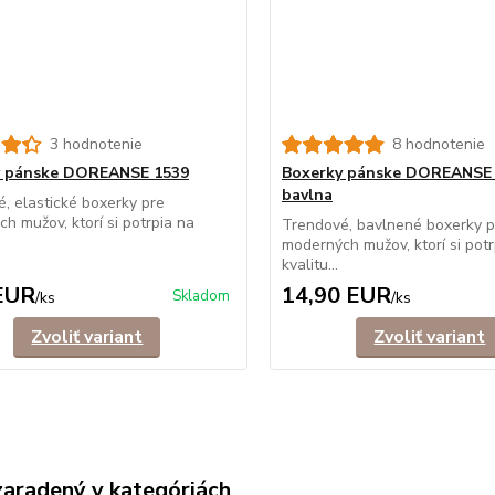
3 hodnotenie
8 hodnotenie
y pánske DOREANSE 1539
Boxerky pánske DOREANSE
bavlna
, elastické boxerky pre
h mužov, ktorí si potrpia na
Trendové, bavlnené boxerky p
moderných mužov, ktorí si potr
kvalitu...
EUR
14,90 EUR
Skladom
/
ks
/
ks
Zvoliť variant
Zvoliť variant
zaradený v kategóriách