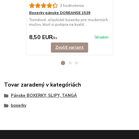
3 hodnotenie
Boxerky pánske DOREANSE 1539
Boxerky pá
bavlna
Trendové, elastické boxerky pre moderných
mužov, ktorí si potrpia na kvalit...
Trendové, b
mužov, ktorí s
8,50 EUR
14,90 E
Skladom
/
ks
Zvoliť variant
Tovar zaradený v kategóriách
Pánske BOXERKY, SLIPY, TANGÁ
boxerky