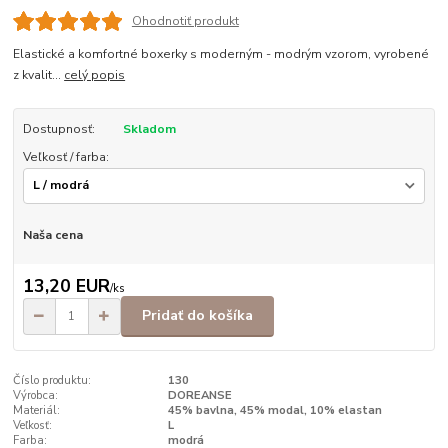
Ohodnotiť produkt
Elastické a komfortné boxerky s moderným - modrým vzorom, vyrobené
z kvalit...
celý popis
Dostupnosť:
Skladom
Veľkosť / farba:
Naša cena
13,20 EUR
/
ks
Pridať do košíka
Číslo produktu:
130
Výrobca:
DOREANSE
Materiál:
45% bavlna, 45% modal, 10% elastan
Veľkosť:
L
Farba:
modrá