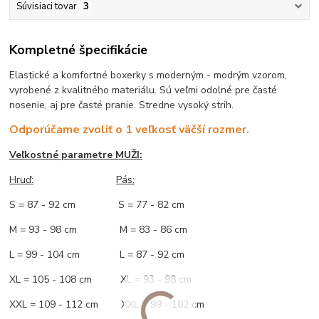
Súvisiaci tovar
3
Kompletné špecifikácie
Elastické a komfortné boxerky s moderným - modrým vzorom,
vyrobené z kvalitného materiálu. Sú veľmi odolné pre časté
nosenie, aj pre časté pranie. Stredne vysoký strih.
Odporúčame zvoliť o 1 veľkosť väčší rozmer.
Veľkostné parametre MUŽI:
Hruď
:
Pás:
S = 87 - 92 cm S = 77 - 82 cm
M = 93 - 98 cm M = 83 - 86 cm
L = 99 - 104 cm L = 87 - 92 cm
XL = 105 - 108 cm XL = 93 - 98 cm
XXL = 109 - 112 cm XXL = 99 - 102 cm