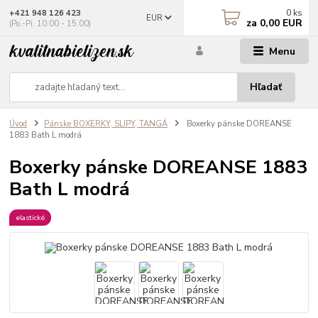
0
ks
+421 948 126 423
EUR
za
0,00 EUR
(Po.-Pi. 10.00 - 15.00)
Menu
Hľadať
Úvod
Pánske BOXERKY, SLIPY, TANGÁ
Boxerky pánske DOREANSE
1883 Bath L modrá
Boxerky pánske DOREANSE 1883
Bath L modrá
elastické