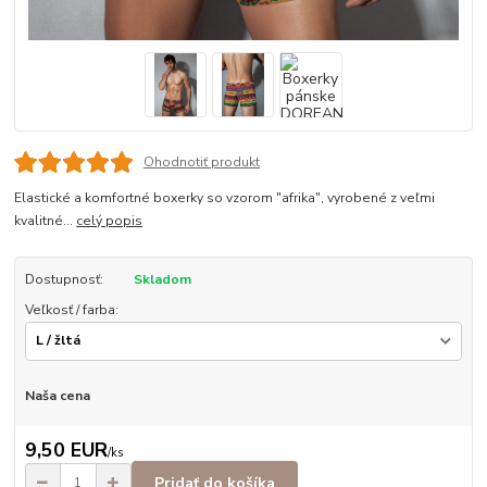
Ohodnotiť produkt
Elastické a komfortné boxerky so vzorom "afrika", vyrobené z veľmi
kvalitné...
celý popis
Dostupnosť:
Skladom
Veľkosť / farba:
Naša cena
9,50 EUR
/
ks
Pridať do košíka