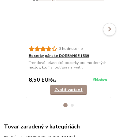
3 hodnotenie
Boxerky pánske DOREANSE 1539
Boxerky pá
bavlna
Trendové, elastické boxerky pre moderných
mužov, ktorí si potrpia na kvalit...
Trendové, e
mužov, ktorí s
8,50 EUR
11,50 E
Skladom
/
ks
Zvoliť variant
Tovar zaradený v kategóriách