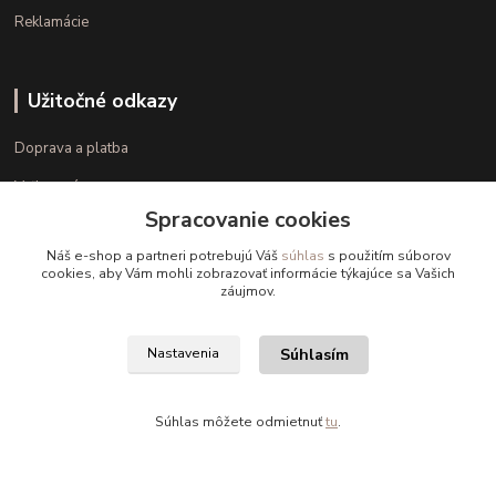
Reklamácie
Užitočné odkazy
Doprava a platba
Veľkostné parametre
Spracovanie cookies
Ako nakupovať
Náš e-shop a partneri potrebujú Váš
súhlas
s použitím súborov
cookies, aby Vám mohli zobrazovať informácie týkajúce sa Vašich
záujmov.
Kontakt
+421 948 126 423
Súhlasím
Nastavenia
(Po.-Pi. 10.00 - 15.00)
info@kvalitnaBielizen.sk
Súhlas môžete odmietnuť
tu
.