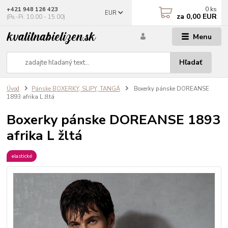
0
ks
+421 948 126 423
EUR
za
0,00 EUR
(Po.-Pi. 10.00 - 15.00)
Menu
Hľadať
Úvod
Pánske BOXERKY, SLIPY, TANGÁ
Boxerky pánske DOREANSE
1893 afrika L žltá
Boxerky pánske DOREANSE 1893
afrika L žltá
elastické