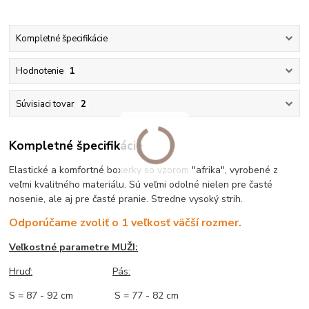
Kompletné špecifikácie
Hodnotenie
1
Súvisiaci tovar
2
Kompletné špecifikácie
Elastické a komfortné boxerky so vzorom "afrika", vyrobené z
veľmi kvalitného materiálu. Sú veľmi odolné nielen pre časté
nosenie, ale aj pre časté pranie. Stredne vysoký strih.
Odporúčame zvoliť o 1 veľkosť väčší rozmer.
Veľkostné parametre MUŽI:
Hruď
:
Pás:
S = 87 - 92 cm S = 77 - 82 cm