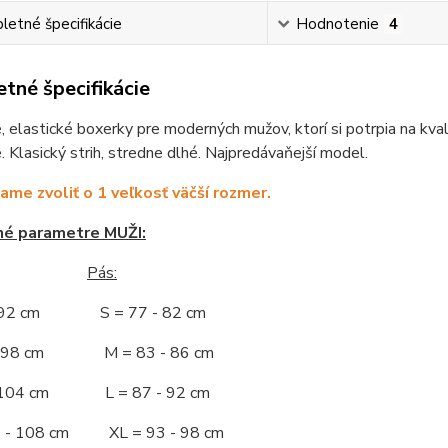
etné špecifikácie
Hodnotenie
4
tné špecifikácie
 elastické boxerky pre moderných mužov, ktorí si potrpia na kva
 Klasický strih, stredne dlhé. Najpredávaňejší model.
me zvoliť o 1 veľkosť väčší rozmer.
né parametre MUŽI:
Pás:
- 92 cm S = 77 - 82 cm
 - 98 cm M = 83 - 86 cm
- 104 cm L = 87 - 92 cm
5 - 108 cm XL = 93 - 98 cm