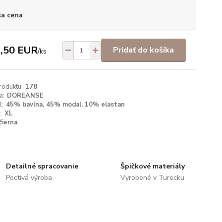
a cena
,50 EUR
Pridať do košíka
/
ks
roduktu:
178
a:
DOREANSE
l:
45% bavlna, 45% modal, 10% elastan
:
XL
čierna
Detailné spracovanie
Špičkové materiály
Poctivá výroba
Vyrobené v Turecku