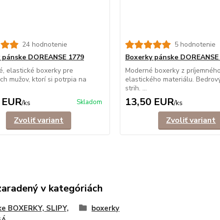
24 hodnotenie
5 hodnotenie
y pánske DOREANSE 1779
Boxerky pánske DOREANSE
, elastické boxerky pre
Moderné boxerky z príjemnéh
h mužov, ktorí si potrpia na
elastického materiálu. Bedrový
strih. ...
 EUR
13,50 EUR
Skladom
/
ks
/
ks
Zvoliť variant
Zvoliť variant
zaradený v kategóriách
ke BOXERKY, SLIPY,
boxerky