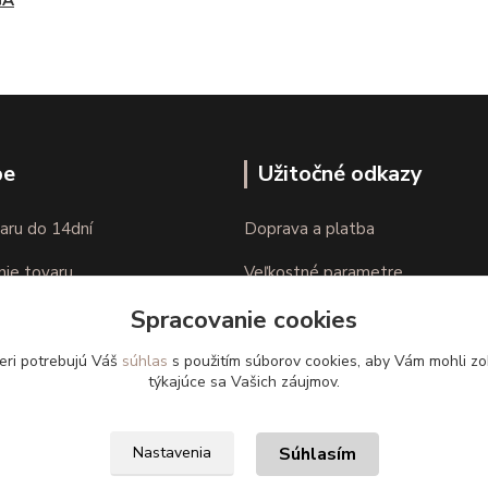
GÁ
pe
Užitočné odkazy
aru do 14dní
Doprava a platba
nie tovaru
Veľkostné parametre
Spracovanie cookies
Ako nakupovať
eri potrebujú Váš
súhlas
s použitím súborov cookies, aby Vám mohli zo
týkajúce sa Vašich záujmov.
Súhlasím
Nastavenia