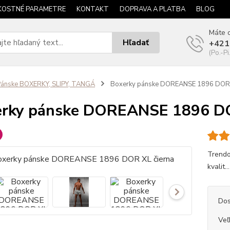
KOSTNÉ PARAMETRE
KONTAKT
DOPRAVA A PLATBA
BLOG
Máte o
Hľadať
+421
(Po.-Pi
ánske BOXERKY, SLIPY, TANGÁ
Boxerky pánske DOREANSE 1896 DOR 
rky pánske DOREANSE 1896 DO
Trendo
kvalit..
Dos
Veľ