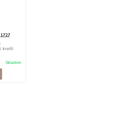
 1727
o
, kratší
Skladom