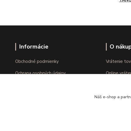
TAN
Informácie
O náku
Obchodné podmienky
Vrátenie tov
Ochrana osobných údajov
Online vráte
Kontakty
Reklamácie
Náš e-shop a partn