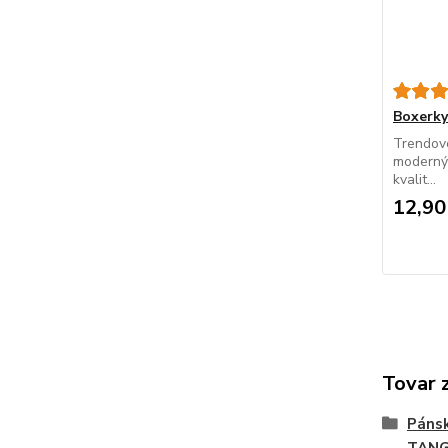
Boxerk
Trendové
modernýc
kvalit...
12,90
Tovar 
Páns