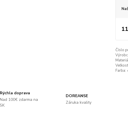
Naš
11
Číslo p
Výrobc
Materiá
Veľkosť
Farba:
Rýchla doprava
DOREANSE
Nad 100€ zdarma na
Záruka kvality
SK