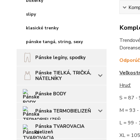
boxerky
Kompl
slipy
Komple
klasické trenky
Trendové,
pánske tangá, string, sexy
Doreanse.
Pánske legíny, spodky
Odporúča
Veľkost
Pánske TIELKÁ, TRIČKÁ,
NÁTELNÍKY
Hruď
:
Pánske BODY
S = 87 
M = 93
Pánska TERMOBIELIZEŇ
L = 99 
Pánska TVAROVACIA
bielizeň
XL = 10