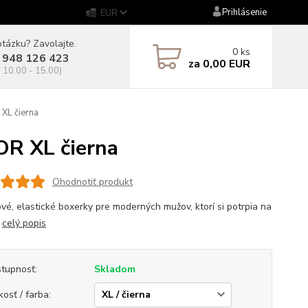
Prihlásenie
EUR
tázku? Zavolajte.
0
ks
 948 126 423
za
0,00 EUR
. 10.00 - 15.00)
XL čierna
R XL čierna
Ohodnotiť produkt
vé, elastické boxerky pre moderných mužov, ktorí si potrpia na
.
celý popis
tupnosť:
Skladom
kosť / farba: