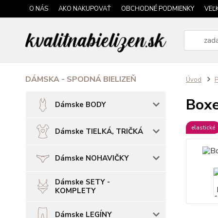
O NÁS
AKO NAKUPOVAŤ
OBCHODNÉ PODMIENKY
VEĽ
DÁMSKA - SPODNÁ BIELIZEŇ
Úvod
P
Boxe
Dámske BODY
elastické
Dámske TIELKÁ, TRIČKÁ
Dámske NOHAVIČKY
Dámske SETY -
KOMPLETY
Dámske LEGÍNY