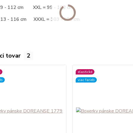
09 - 112 cm XXL = 99 - 102 cm
113 - 116 cm XXXL = 103 - 106 cm
ci tovar
2
é
elastické
eb
viac farieb