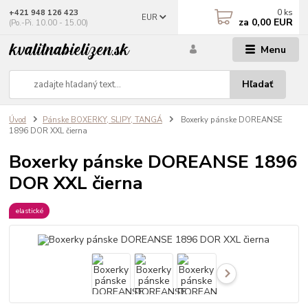
0
ks
+421 948 126 423
EUR
za
0,00 EUR
(Po.-Pi. 10.00 - 15.00)
Menu
Hľadať
Úvod
Pánske BOXERKY, SLIPY, TANGÁ
Boxerky pánske DOREANSE
1896 DOR XXL čierna
Boxerky pánske DOREANSE 1896
DOR XXL čierna
elastické