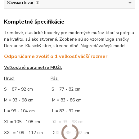
Súvisiaci tovar
2
Kompletné špecifikácie
Trendové, elastické boxerky pre moderných mužov, ktorí si potrpia
na kvalitu, sú ako stvorené. Zdobené sú so vzorom loga značky
Doreanse. Klasický strih, stredne dlhé. Najpredávaňejší model.
Odporúčame zvoliť o 1 veľkosť väčší rozmer.
Veľkostné parametre MUŽI:
Hruď
:
Pás:
S = 87 - 92 cm S = 77 - 82 cm
M = 93 - 98 cm M = 83 - 86 cm
L = 99 - 104 cm L = 87 - 92 cm
XL = 105 - 108 cm XL = 93 - 98 cm
XXL = 109 - 112 cm XXL = 99 - 102 cm