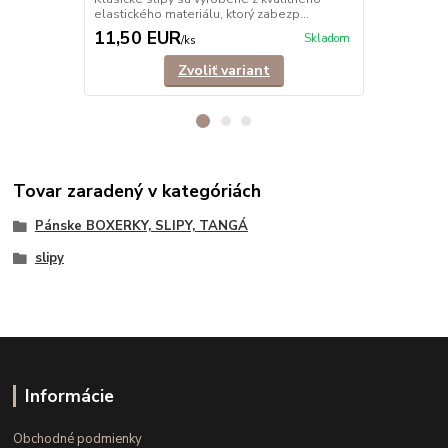
pre dokonalý
elastického materiálu, ktorý zabezp...
11,50 EUR
11,90 E
Skladom
/
ks
Zvoliť variant
Tovar zaradený v kategóriách
Pánske BOXERKY, SLIPY, TANGÁ
slipy
Informácie
Obchodné podmienky