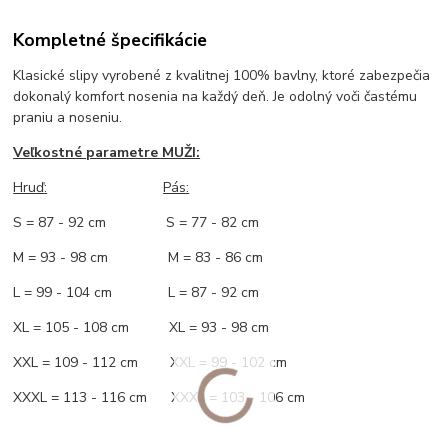
Kompletné špecifikácie
Klasické slipy vyrobené z kvalitnej 100% bavlny, ktoré zabezpečia
dokonalý komfort nosenia na každý deň. Je odolný voči častému
praniu a noseniu.
Veľkostné parametre MUŽI:
Hruď
:
Pás:
S = 87 - 92 cm S = 77 - 82 cm
M = 93 - 98 cm M = 83 - 86 cm
L = 99 - 104 cm L = 87 - 92 cm
XL = 105 - 108 cm XL = 93 - 98 cm
XXL = 109 - 112 cm XXL = 99 - 102 cm
XXXL = 113 - 116 cm XXXL = 103 - 106 cm