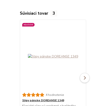
Súvisiaci tovar
3
elastické
elastické
viac farieb
Slipy páns
4 hodnotenie
90% bavlna
Slipy pánske DOREANSE 1349
Klasické sli
Klasické slipy sú vyrobené z kvalitného