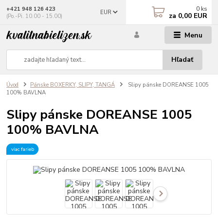
0
ks
+421 948 126 423
EUR
za
0,00 EUR
(Po.-Pi. 10.00 - 15.00)
Menu
Hľadať
Úvod
Pánske BOXERKY, SLIPY, TANGÁ
Slipy pánske DOREANSE 1005
100% BAVLNA
Slipy pánske DOREANSE 1005
100% BAVLNA
viac farieb