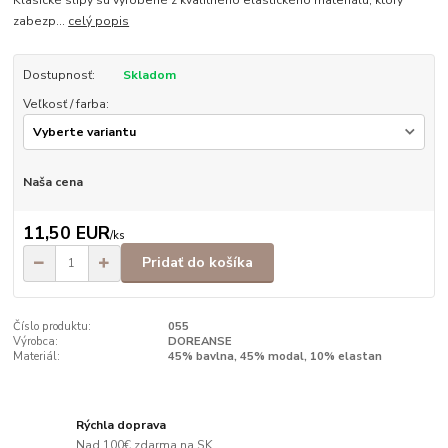
Klasické slipy sú vyrobené z kvalitného elastického materiálu, ktorý
zabezp...
celý popis
Dostupnosť:
Skladom
Veľkosť / farba:
Naša cena
11,50 EUR
/
ks
Pridať do košíka
Číslo produktu:
055
Výrobca:
DOREANSE
Materiál:
45% bavlna, 45% modal, 10% elastan
Rýchla doprava
Nad 100€ zdarma na SK