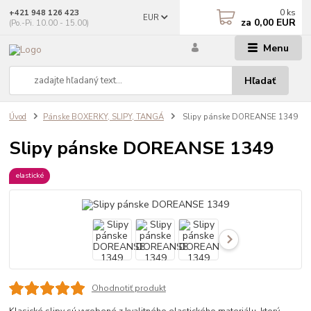
0
ks
+421 948 126 423
EUR
za
0,00 EUR
(Po.-Pi. 10.00 - 15.00)
Menu
Hľadať
Úvod
Pánske BOXERKY, SLIPY, TANGÁ
Slipy pánske DOREANSE 1349
Slipy pánske DOREANSE 1349
elastické
Ohodnotiť produkt