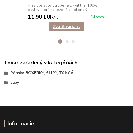
Klasické slipy vyrobené z kvalitnej 100%
Trendové, b
bavlny, ktoré zabezpečia dokonalý ...
mužov, ktorí s
11,90 EUR
14,90 E
Skladom
/
ks
Zvoliť variant
Tovar zaradený v kategóriách
Pánske BOXERKY, SLIPY, TANGÁ
slipy
Informácie