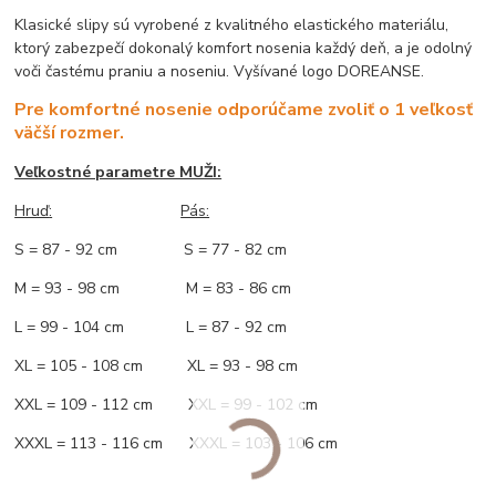
Klasické slipy sú vyrobené z kvalitného elastického materiálu,
ktorý zabezpečí dokonalý komfort nosenia každý deň, a je odolný
voči častému praniu a noseniu. Vyšívané logo DOREANSE.
Pre komfortné nosenie odporúčame zvoliť o 1 veľkosť
väčší rozmer.
Veľkostné parametre MUŽI:
Hruď
:
Pás:
S = 87 - 92 cm S = 77 - 82 cm
M = 93 - 98 cm M = 83 - 86 cm
L = 99 - 104 cm L = 87 - 92 cm
XL = 105 - 108 cm XL = 93 - 98 cm
XXL = 109 - 112 cm XXL = 99 - 102 cm
XXXL = 113 - 116 cm XXXL = 103 - 106 cm