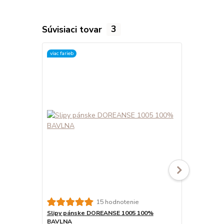
Súvisiaci tovar
3
viac farieb
15 hodnotenie
Slipy pánske DOREANSE 1005 100%
Boxerky pá
BAVLNA
bavlna