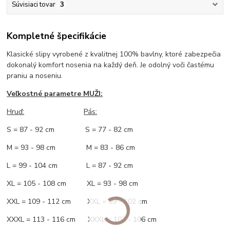
Súvisiaci tovar
3
Kompletné špecifikácie
Klasické slipy vyrobené z kvalitnej 100% bavlny, ktoré zabezpečia
dokonalý komfort nosenia na každý deň. Je odolný voči častému
praniu a noseniu.
Veľkostné parametre MUŽI:
Hruď
:
Pás:
S = 87 - 92 cm S = 77 - 82 cm
M = 93 - 98 cm M = 83 - 86 cm
L = 99 - 104 cm L = 87 - 92 cm
XL = 105 - 108 cm XL = 93 - 98 cm
XXL = 109 - 112 cm XXL = 99 - 102 cm
XXXL = 113 - 116 cm XXXL = 103 - 106 cm