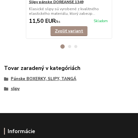
Slipy pánske DOREANSE 1349
Klasické sli
Klasické slipy sú vyrobené z kvalitného
pre dokonalý
elastického materiálu, ktorý zabezp...
11,50 EUR
11,90 E
Skladom
/
ks
Zvoliť variant
Tovar zaradený v kategóriách
Pánske BOXERKY, SLIPY, TANGÁ
slipy
Informácie