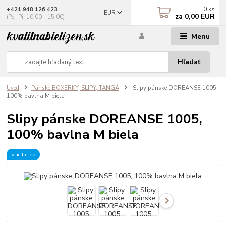
0
ks
+421 948 126 423
EUR
za
0,00 EUR
(Po.-Pi. 10.00 - 15.00)
Menu
Hľadať
Úvod
Pánske BOXERKY, SLIPY, TANGÁ
Slipy pánske DOREANSE 1005,
100% bavlna M biela
Slipy pánske DOREANSE 1005,
100% bavlna M biela
viac farieb