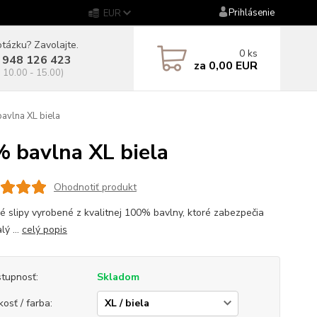
Prihlásenie
EUR
tázku? Zavolajte.
0
ks
 948 126 423
za
0,00 EUR
. 10.00 - 15.00)
vlna XL biela
 bavlna XL biela
Ohodnotiť produkt
ké slipy vyrobené z kvalitnej 100% bavlny, ktoré zabezpečia
ý ...
celý popis
tupnosť:
Skladom
kosť / farba: