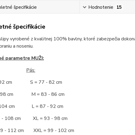
etné špecifikácie
Hodnotenie
15
tné špecifikácie
slipy vyrobené z kvalitnej 100% bavlny, ktoré zabezpečia dokona
raniu a noseniu.
né parametre MUŽI:
Pás:
- 92 cm S = 77 - 82 cm
 - 98 cm M = 83 - 86 cm
- 104 cm L = 87 - 92 cm
5 - 108 cm XL = 93 - 98 cm
09 - 112 cm XXL = 99 - 102 cm