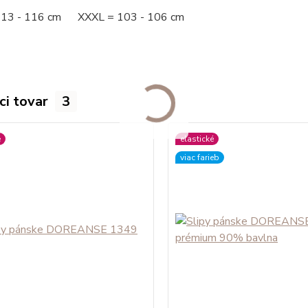
113 - 116 cm XXXL = 103 - 106 cm
ci tovar
3
é
elastické
viac farieb