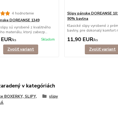
4 hodnotenie
Slipy pánske DOREANSE 10
90% bavlna
pánske DOREANSE 1349
Klasické slipy vyrobené z prém
 slipy sú vyrobené z kvalitného
bavlny, pre dokonalý komfort n
ého materiálu, ktorý zabezp...
 EUR
11,90 EUR
Skladom
/
ks
/
ks
Zvoliť variant
Zvoliť variant
zaradený v kategóriách
ke BOXERKY, SLIPY,
slipy
GÁ