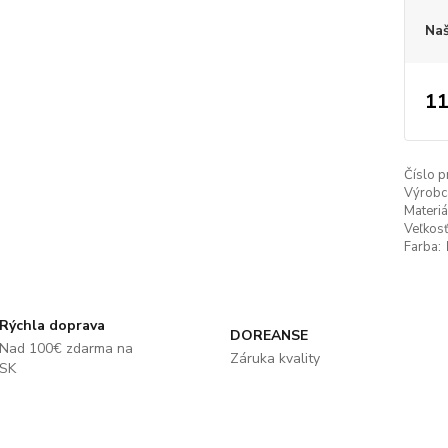
Naš
11
Číslo p
Výrobc
Materiá
Veľkosť
Farba:
Rýchla doprava
DOREANSE
Nad 100€ zdarma na
Záruka kvality
SK