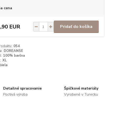
a cena
,90 EUR
Pridať do košíka
roduktu:
054
a:
DOREANSE
l:
100% bavlna
:
XL
biela
Detailné spracovanie
Špičkové materiály
Poctivá výroba
Vyrobené v Turecku