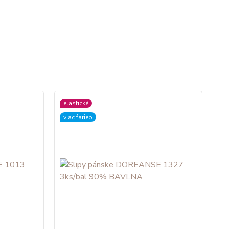
elastické
viac farieb