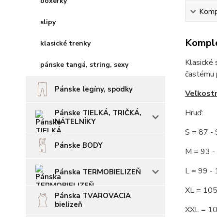
boxerky
Kompl
slipy
Komple
klasické trenky
Klasické 
pánske tangá, string, sexy
častému p
Pánske legíny, spodky
Veľkost
Hruď
:
Pánske TIELKÁ, TRIČKÁ,
NÁTELNÍKY
S = 87 
Pánske BODY
M = 93
L = 99 
Pánska TERMOBIELIZEŇ
XL = 10
Pánska TVAROVACIA
bielizeň
XXL = 1