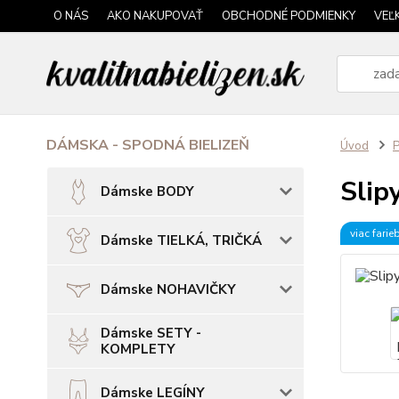
O NÁS
AKO NAKUPOVAŤ
OBCHODNÉ PODMIENKY
VEĽ
DÁMSKA - SPODNÁ BIELIZEŇ
Úvod
P
Slip
Dámske BODY
viac farie
Dámske TIELKÁ, TRIČKÁ
Dámske NOHAVIČKY
Dámske SETY -
KOMPLETY
Dámske LEGÍNY