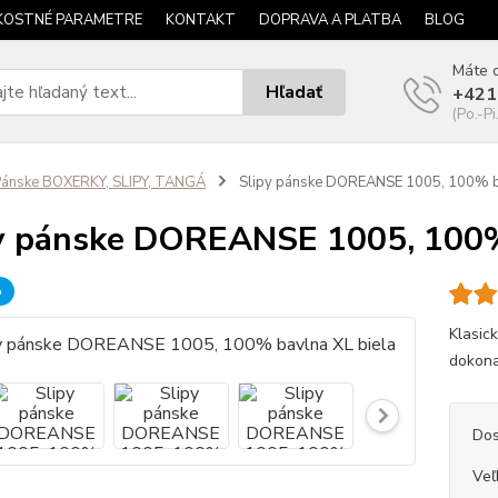
KOSTNÉ PARAMETRE
KONTAKT
DOPRAVA A PLATBA
BLOG
Máte o
Hľadať
+421
(Po.-Pi
ánske BOXERKY, SLIPY, TANGÁ
Slipy pánske DOREANSE 1005, 100% ba
y pánske DOREANSE 1005, 100%
b
Klasic
dokonal
Dos
Veľ