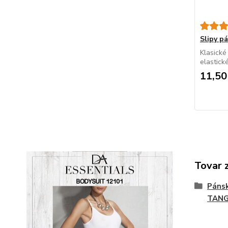
Slipy 
Klasické
elastick
11,50
Tovar 
Páns
TAN