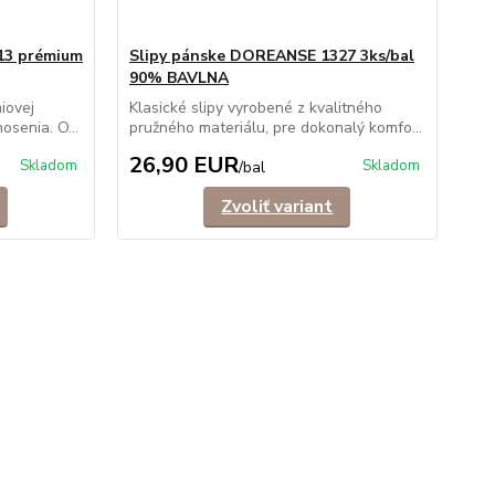
13 prémium
Slipy pánske DOREANSE 1327 3ks/bal
90% BAVLNA
iovej
Klasické slipy vyrobené z kvalitného
osenia. O...
pružného materiálu, pre dokonalý komfo...
26,90 EUR
Skladom
Skladom
/
bal
Zvoliť variant