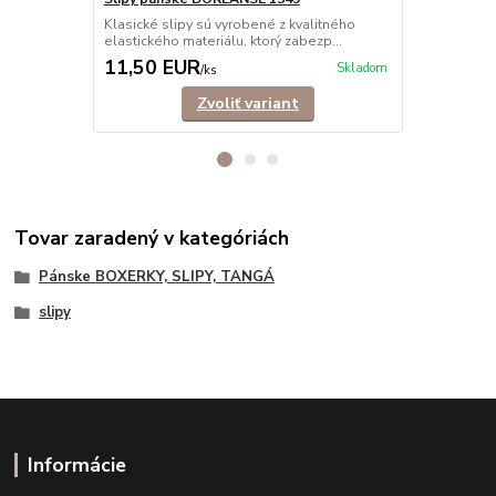
Klasické sli
Klasické slipy sú vyrobené z kvalitného
pre dokonalý
elastického materiálu, ktorý zabezp...
11,50 EUR
11,90 E
Skladom
/
ks
Zvoliť variant
Tovar zaradený v kategóriách
Pánske BOXERKY, SLIPY, TANGÁ
slipy
Informácie