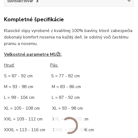
Súvisiaci tovar
3
Kompletné špecifikácie
Klasické slipy vyrobené z kvalitnej 100% bavlny, ktoré zabezpečia
dokonalý komfort nosenia na každý deň. Je odolný voči častému
praniu a noseniu.
Veľkostné parametre MUŽI:
Hruď
:
Pás:
S = 87 - 92 cm S = 77 - 82 cm
M = 93 - 98 cm M = 83 - 86 cm
L = 99 - 104 cm L = 87 - 92 cm
XL = 105 - 108 cm XL = 93 - 98 cm
XXL = 109 - 112 cm XXL = 99 - 102 cm
XXXL = 113 - 116 cm XXXL = 103 - 106 cm