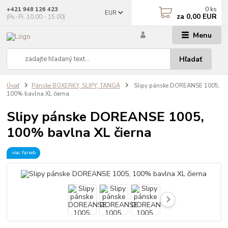
0
ks
+421 948 126 423
EUR
za
0,00 EUR
(Po.-Pi. 10.00 - 15.00)
Menu
Hľadať
Úvod
Pánske BOXERKY, SLIPY, TANGÁ
Slipy pánske DOREANSE 1005,
100% bavlna XL čierna
Slipy pánske DOREANSE 1005,
100% bavlna XL čierna
viac farieb