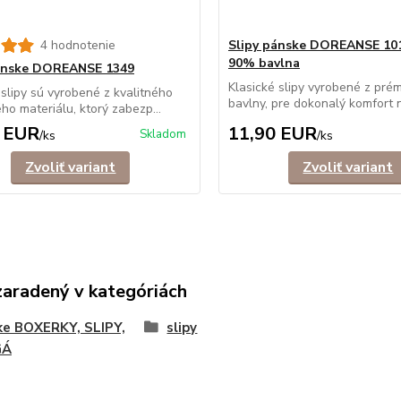
4 hodnotenie
Slipy pánske DOREANSE 10
90% bavlna
pánske DOREANSE 1349
Klasické slipy vyrobené z prém
 slipy sú vyrobené z kvalitného
bavlny, pre dokonalý komfort n
ého materiálu, ktorý zabezp...
 EUR
11,90 EUR
Skladom
/
ks
/
ks
Zvoliť variant
Zvoliť variant
zaradený v kategóriách
ke BOXERKY, SLIPY,
slipy
GÁ