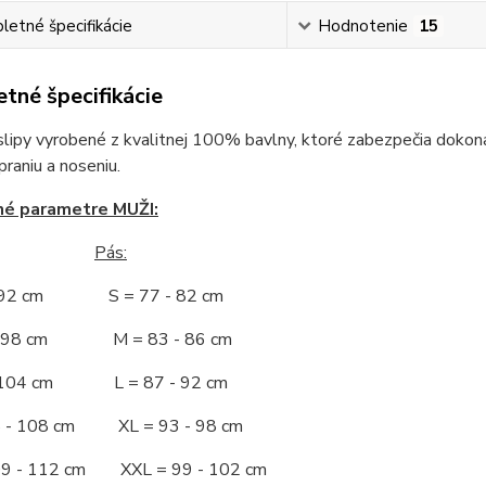
etné špecifikácie
Hodnotenie
15
tné špecifikácie
slipy vyrobené z kvalitnej 100% bavlny, ktoré zabezpečia dokona
raniu a noseniu.
né parametre MUŽI:
Pás:
- 92 cm S = 77 - 82 cm
 - 98 cm M = 83 - 86 cm
- 104 cm L = 87 - 92 cm
5 - 108 cm XL = 93 - 98 cm
09 - 112 cm XXL = 99 - 102 cm