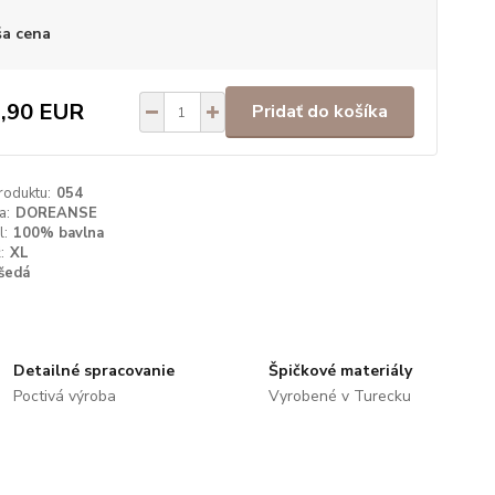
a cena
,90 EUR
Pridať do košíka
roduktu:
054
a:
DOREANSE
l:
100% bavlna
:
XL
šedá
Detailné spracovanie
Špičkové materiály
Poctivá výroba
Vyrobené v Turecku