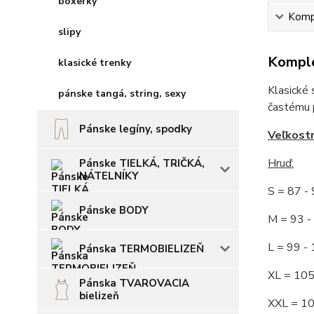
boxerky
Kompl
slipy
Komple
klasické trenky
Klasické 
pánske tangá, string, sexy
častému p
Pánske legíny, spodky
Veľkost
Hruď
:
Pánske TIELKÁ, TRIČKÁ,
NÁTELNÍKY
S = 87 
Pánske BODY
M = 93
L = 99 
Pánska TERMOBIELIZEŇ
XL = 10
Pánska TVAROVACIA
bielizeň
XXL = 1