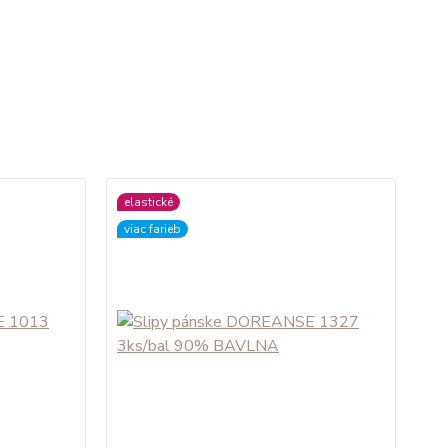
elastické
viac farieb