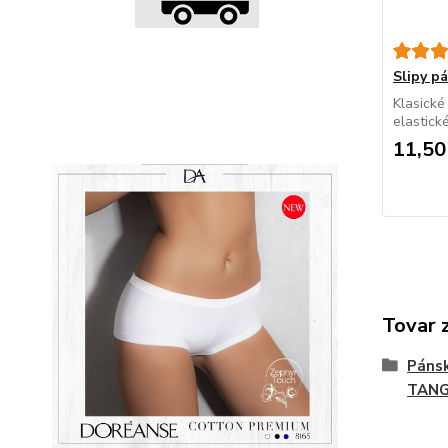
Slipy 
Klasické
elastick
11,50
Tovar 
Páns
TAN