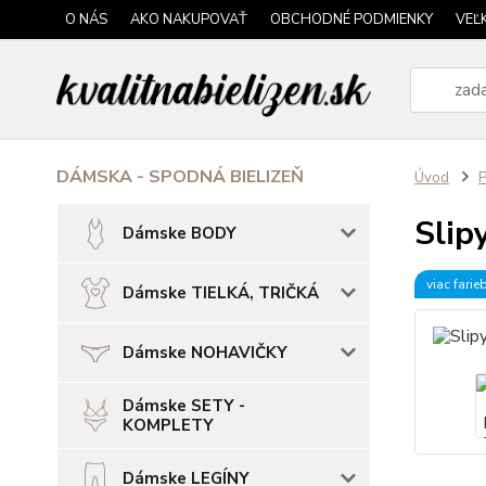
O NÁS
AKO NAKUPOVAŤ
OBCHODNÉ PODMIENKY
VEĽ
DÁMSKA - SPODNÁ BIELIZEŇ
Úvod
P
Slip
Dámske BODY
viac farie
Dámske TIELKÁ, TRIČKÁ
Dámske NOHAVIČKY
Dámske SETY -
KOMPLETY
Dámske LEGÍNY