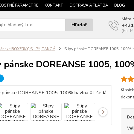
KOSTNÉ PARAMETRE
KONTAKT
DOPRAVA A PLATBA
BLOG
Máte o
Hľadať
+421
(Po.-Pi
ánske BOXERKY, SLIPY, TANGÁ
Slipy pánske DOREANSE 1005, 100% b
y pánske DOREANSE 1005, 100%
b
Klasic
dokonal
Dos
Veľ