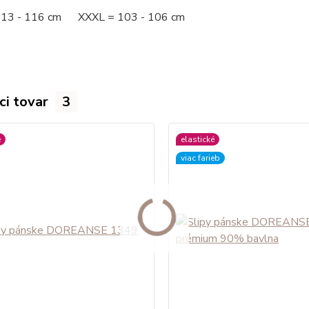
113 - 116 cm XXXL = 103 - 106 cm
ci tovar
3
é
elastické
viac farieb