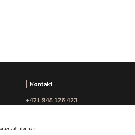
Kontakt
+421 948 126 423
(Po.-Pi. 10.00 - 15.00)
info@kvalitnaBielizen.sk
brazovať informácie