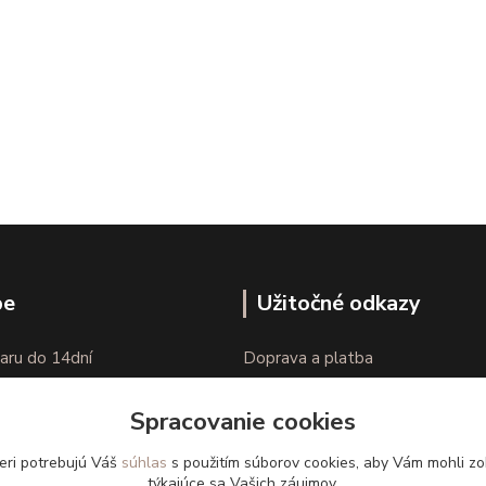
pe
Užitočné odkazy
aru do 14dní
Doprava a platba
nie tovaru
Veľkostné parametre
Spracovanie cookies
Ako nakupovať
eri potrebujú Váš
súhlas
s použitím súborov cookies, aby Vám mohli zo
týkajúce sa Vašich záujmov.