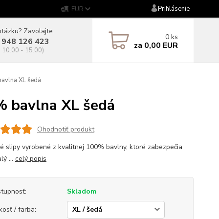
Prihlásenie
EUR
tázku? Zavolajte.
0
ks
 948 126 423
za
0,00 EUR
. 10.00 - 15.00)
avlna XL šedá
 bavlna XL šedá
Ohodnotiť produkt
ké slipy vyrobené z kvalitnej 100% bavlny, ktoré zabezpečia
ý ...
celý popis
tupnosť:
Skladom
kosť / farba: