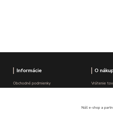
Informácie
O náku
Obchodné podmienky
Vrátenie tov
Ochrana osobných údajov
Online vráte
Kontakty
Reklamácie
Náš e-shop a partn