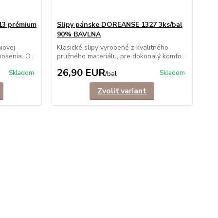
13 prémium
Slipy pánske DOREANSE 1327 3ks/bal
90% BAVLNA
iovej
Klasické slipy vyrobené z kvalitného
osenia. O...
pružného materiálu, pre dokonalý komfo...
26,90 EUR
Skladom
Skladom
/
bal
Zvoliť variant